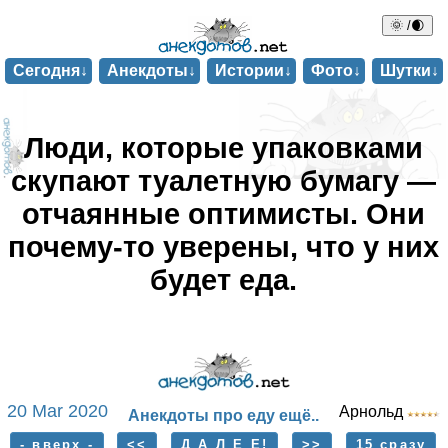
🌞 /🌒
Сегодня↓
Анекдоты↓
Истории↓
Фото↓
Шутки↓
Люди, которые упаковками
скупают туалетную бумагу —
отчаянные оптимисты. Они
почему-то уверены, что у них
будет еда.
20 Mar 2020
Арнольд
Анекдоты про еду ещё..
- вверх -
<<
Д А Л Е Е!
>>
15 сразу