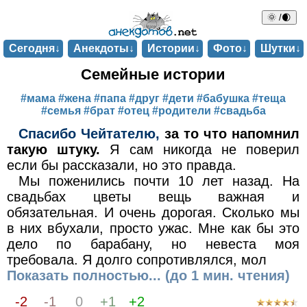
🌞 /🌒
Сегодня↓
Анекдоты↓
Истории↓
Фото↓
Шутки↓
Семейные истории
#мама
#жена
#папа
#друг
#дети
#бабушка
#теща
#семья
#брат
#отец
#родители
#свадьба
Спасибо Чейтателю,
за то что напомнил
такую штуку.
Я сам никогда не поверил
если бы рассказали, но это правда.
Мы поженились почти 10 лет назад. На
свадьбах цветы вещь важная и
обязательная. И очень дорогая. Сколько мы
в них вбухали, просто ужас. Мне как бы это
дело по барабану, но невеста моя
требовала. Я долго сопротивлялся, мол
Показать полностью... (до 1 мин. чтения)
-2
-1
0
+1
+2