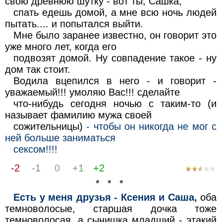
свою древнюю шутку - вот ты, Сашка,
спать едешь домой, а мне всю ночь людей
пытать.... и попытался выйти.
Мне было заранее известно, он говорит это
уже много лет, когда его
подвозят домой. Ну совпадение такое - ну
дом так стоит.
Водила вцепился в него - и говорит -
уважаемый!!! умоляю Вас!!! сделайте
что-нибудь сегодня ночью с таким-то (и
называет фамилию мужа своей
сожительницы)
- чтобы он никогда не мог с
ней больше заниматься
ceксом!!!!
-2
-1
0
+1
+2
* * *
Есть у меня друзья - Ксения и Саша,
оба
темноволосые, старшая дочка тоже
темноволосая, а сынишка младший - этакий