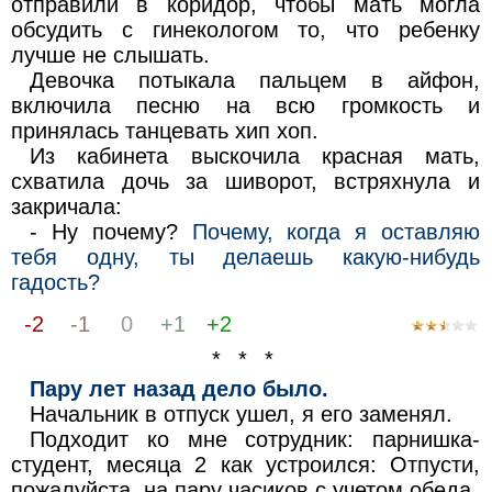
отправили в коридор, чтобы мать могла
обсудить с гинекологом то, что ребенку
лучше не слышать.
Девочка потыкала пальцем в айфон,
включила песню на всю громкость и
принялась танцевать хип хоп.
Из кабинета выскочила красная мать,
схватила дочь за шиворот, встряхнула и
закричала:
- Ну почему?
Почему, когда я оставляю
тебя одну, ты делаешь какую-нибудь
гадость?
-2
-1
0
+1
+2
* * *
Пару лет назад дело было.
Начальник в отпуск ушел, я его заменял.
Подходит ко мне сотрудник: парнишка-
студент, месяца 2 как устроился: Отпусти,
пожалуйста, на пару часиков с учетом обеда.