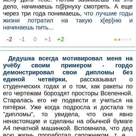
дело, начинаешь п@рнуху смотреть. А еще
через три года понимаешь,
что лучшие годы
жизни потратил на такую х[ер]ню и
начинаешь пить...
-2
-1
0
+1
+2
Дедушка всегда мотивировал меня на
учёбу своим примером - гордо
демонстрировал свои дипломы без
единой четвёрки,
рассказывал о
студенческих годах и о том, как ракеты по
его чертежам бороздят просторы Вселенной.
Старалась его не подвести и учиться на
пятёрки. Уже когда подросла и достала те
"дипломы", то увидела, что они явно
ненастоящие и сделаны на обычной бумаге
А4 печатной машинкой. Вспомнила, что дед
всю жизнь проработал сапожником, т. е. ,