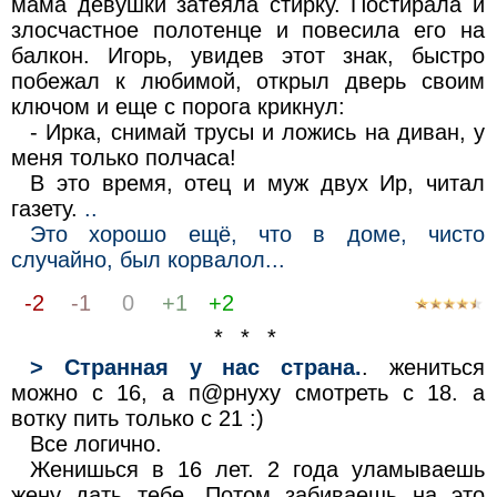
мама девушки затеяла стирку. Постирала и
злосчастное полотенце и повесила его на
балкон. Игорь, увидев этот знак, быстро
побежал к любимой, открыл дверь своим
ключом и еще с порога крикнул:
- Ирка, снимай трусы и ложись на диван, у
меня только полчаса!
В это время, отец и муж двух Ир, читал
газету.
..
Это хорошо ещё, что в доме, чисто
случайно, был корвалол...
-2
-1
0
+1
+2
* * *
> Странная у нас страна.
. жениться
можно с 16, а п@рнуху смотреть с 18. а
вотку пить только с 21 :)
Все логично.
Женишься в 16 лет. 2 года уламываешь
жену дать тебе. Потом забиваешь на это