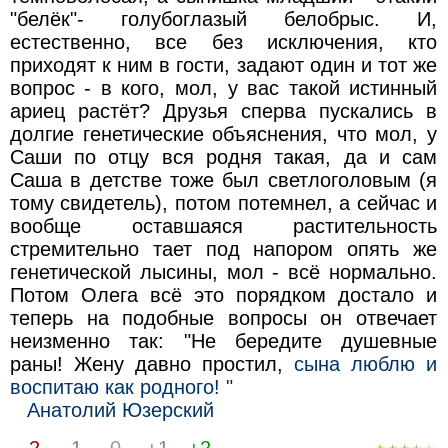
"белёк"- голубоглазый белобрыс. И,
естественно, все без исключения, кто
приходят к ним в гости, задают один и тот же
вопрос - в кого, мол, у вас такой истинный
ариец растёт? Друзья сперва пускались в
долгие генетические объяснения, что мол, у
Саши по отцу вся родня такая, да и сам
Саша в детстве тоже был светлоголовым (я
тому свидетель), потом потемнел, а сейчас и
вообще оставшаяся растительность
стремительно тает под напором опять же
генетической лысины, мол - всё нормально.
Потом Олега всё это порядком достало и
теперь на подобные вопросы он отвечает
неизменно так: "Не бередите душевные
раны! Жену давно простил,
сына люблю и
воспитаю как родного! "
Анатолий Юзерский