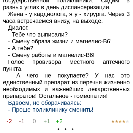
государственной поликлиники. Сидим в
разных углах в день диспансеризации.
Жена - у кардиолога, я у - хирурга. Через 3
часа встречаемся внизу, на выходе.
Диалог.
- Тебе что выписали?
- Смену образа жизни и магнелис-B6!
- А тебе?
- Смену работы и магнелис-В6!
Голос провизора местного аптечного
пункта.
- А чего не покупаете? У нас это
единственный препарат из перечня жизненно
необходимых и важнейших лекарственных
препаратов! Остальное - гомеопатия!
Вдвоем, не оборачиваясь:
- Проще поликлинику сменить!
-2
-1
0
+1
+2
* * *