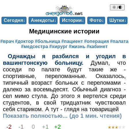
🌞 /🌒
Сегодня↓
Анекдоты↓
Истории↓
Фото↓
Шутки↓
Медицинские истории
#врач
#доктор
#больница
#пациент
#операция
#палата
#медсестра
#хирург
#жизнь
#кабинет
Однажды я разбился и угодил в
вашингтонскую больницу.
Думал, что
соседи по палате будут такие же -
спортивные, переломанные. Оказалось,
типичный возраст больных с переломами -
далеко за восемьдесят. Обычный диагноз -
сел мимо стула. До этого я вертелся среди
студентов, в свой тридцатник чувствовал
себя стариком. А тут - глядя на товарищей
Показать полностью... (до 1 мин. чтения)
-2
-1
0
+1
+2