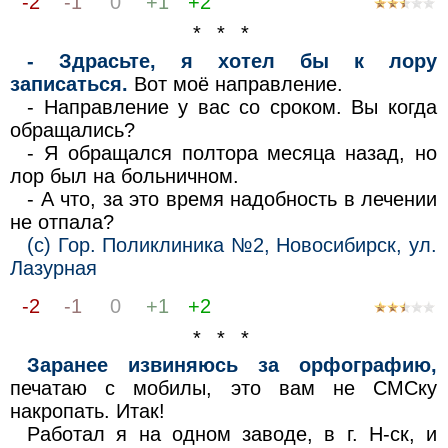
-2
-1
0
+1
+2
* * *
- Здрасьте, я хотел бы к лору
записаться.
Вот моё направление.
- Направление у вас со сроком. Вы когда
обращались?
- Я обращался полтора месяца назад, но
лор был на больничном.
- А что, за это время надобность в лечении
не отпала?
(с) Гор. Поликлиника №2, Новосибирск, ул.
Лазурная
-2
-1
0
+1
+2
* * *
Заранее извиняюсь за орфографию,
печатаю с мобилы, это вам не СМСку
накропать. Итак!
Pаботал я на одном заводе, в г. Н-ск, и