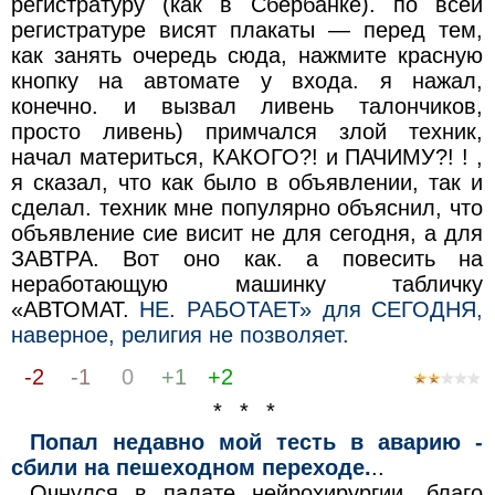
регистратуру (как в Сбербанке). по всей
регистратуре висят плакаты — перед тем,
как занять очередь сюда, нажмите красную
кнопку на автомате у входа. я нажал,
конечно. и вызвал ливень талончиков,
просто ливень) примчался злой техник,
начал материться, КАКОГО?! и ПАЧИМУ?! ! ,
я сказал, что как было в объявлении, так и
сделал. техник мне популярно объяснил, что
объявление сие висит не для сегодня, а для
ЗАВТРА. Вот оно как. а повесить на
неработающую машинку табличку
«АВТОМАТ.
НЕ. РАБОТАЕТ» для СЕГОДНЯ,
наверное, религия не позволяет.
-2
-1
0
+1
+2
* * *
Попал недавно мой тесть в аварию -
сбили на пешеходном переходе.
..
Очнулся в палате нейрохирургии, благо