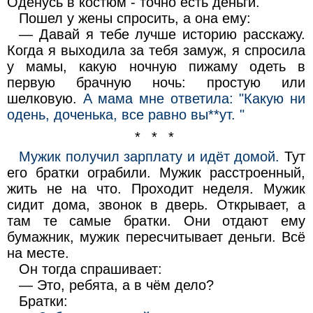
Оденусь в костюм - точно есть деньги. "
Пошел у жены спросить, а она ему:
— Давай я тебе лучше историю расскажу.
Когда я выходила за тебя замуж, я спросила
у мамы, какую ночную пижаму одеть в
первую брачную ночь: простую или
шелковую.
А мама мне ответила: "Какую ни
одень, доченька, все равно вы**ут. "
* * *
Мужик получил зарплату и идёт домой.
Тут
его братки ограбили. Мужик расстроенный,
жить не на что. Проходит неделя. Мужик
сидит дома, звонок в дверь. Открывает, а
там те самые братки. Они отдают ему
бумажник, мужик пересчитывает деньги. Всё
на месте.
Он тогда спрашивает:
— Это, ребята, а в чём дело?
Братки: