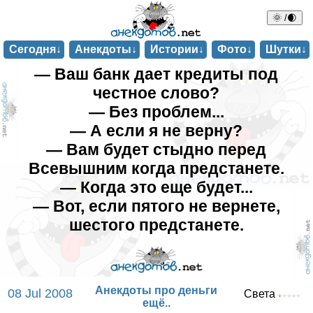
🌞 /🌒
Сегодня↓
Анекдоты↓
Истории↓
Фото↓
Шутки↓
— Ваш банк дает кредиты под
честное слово?
— Без проблем...
— А если я не верну?
— Вам будет стыдно перед
Всевышним когда предстанете.
— Когда это еще будет...
— Вот, если пятого не вернете,
шестого предстанете.
Анекдоты про деньги
08 Jul 2008
Света
ещё..