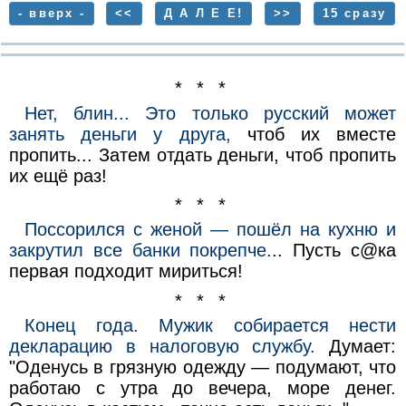
- вверх -
<<
Д А Л Е Е!
>>
15 сразу
* * *
Нет, блин... Это только русский может
занять деньги у друга,
чтоб их вместе
пропить... Затем отдать деньги, чтоб пропить
их ещё раз!
* * *
Поссорился с женой — пошёл на кухню и
закрутил все банки покрепче.
.. Пусть с@ка
первая подходит мириться!
* * *
Конец года. Мужик собирается нести
декларацию в налоговую службу.
Думает:
"Оденусь в грязную одежду — подумают, что
работаю с утра до вечера, море денег.