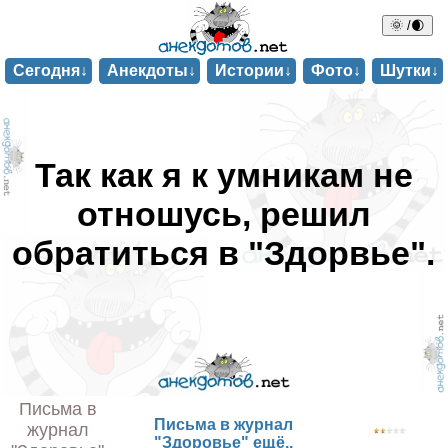
🌞 /🌒
Сегодня↓
Анекдоты↓
Истории↓
Фото↓
Шутки↓
Так как я к умникам не
отношусь, решил
обратиться в "Здорвье".
Письма в
Письма в журнал
журнал
"Здоровье" ещё..