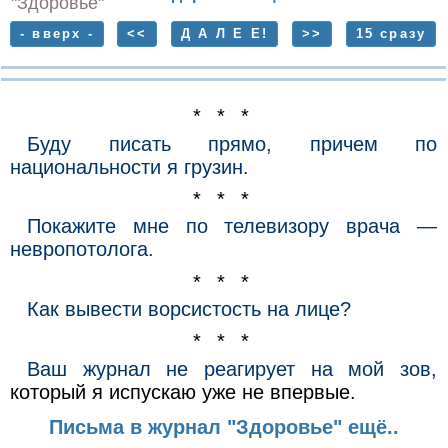
"Здоровье"
- вверх -
<<
Д А Л Е Е!
>>
15 сразу
* * *
Буду писать прямо, причем по
национальности я грузин.
* * *
Покажите мне по телевизору врача —
невропотолога.
* * *
Как вывести ворсистость на лице?
* * *
Ваш журнал не реагирует на мой зов,
который я испускаю уже не впервые.
Письма в журнал "Здоровье" ещё..