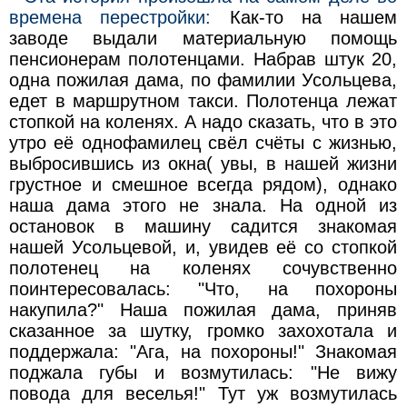
времена перестройки:
Как-то на нашем
заводе выдали материальную помощь
пенсионерам полотенцами. Набрав штук 20,
одна пожилая дама, по фамилии Усольцева,
едет в маршрутном такси. Полотенца лежат
стопкой на коленях. А надо сказать, что в это
утро её однофамилец свёл счёты с жизнью,
выбросившись из окна( увы, в нашей жизни
грустное и смешное всегда рядом), однако
наша дама этого не знала. На одной из
остановок в машину садится знакомая
нашей Усольцевой, и, увидев её со стопкой
полотенец на коленях сочувственно
поинтересовалась: "Что, на похороны
накупила?" Наша пожилая дама, приняв
сказанное за шутку, громко захохотала и
поддержала: "Ага, на похороны!" Знакомая
поджала губы и возмутилась: "Не вижу
повода для веселья!" Тут уж возмутилась