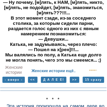
— Ну почему, [м]лять, к НАМ, [м]лять, никто,
[м]лять, не подойдет, [м]лять, знакомиться,
[м]лять???!!!...
В этот момент сзади, из-за соседнего
столика, за которым сидели парни,
раздается голос одного из них с явным
намерением познакомиться:
— Девушки...
Катька, не задумываясь, через плечо:
— Пошел на х[рен]!!!...
Мы валялись по полу, а Катька еще долго
не могла понять, чего это мы смеемся... ;)
Женские
Женские истории ещё..
истории
- вверх -
<<
Д А Л Е Е!
>>
15 сразу
* * *
Эта история произошла на самом деле во