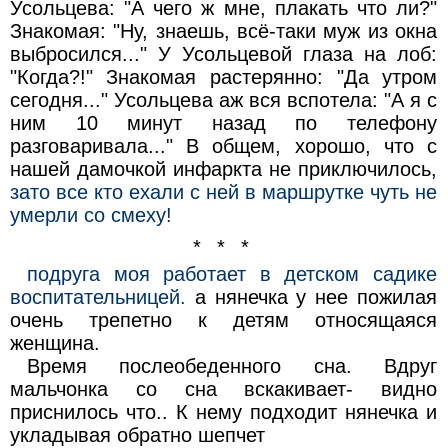
Усольцева: "А чего ж мне, плакать что ли?"
Знакомая: "Ну, знаешь, всё-таки муж из окна
выбросился..." У Усольцевой глаза на лоб:
"Когда?!" Знакомая растерянно: "Да утром
сегодня..." Усольцева аж вся вспотела: "А я с
ним 10 минут назад по телефону
разговаривала..." В общем, хорошо, что с
нашей дамочкой инфаркта не приключилось,
зато все кто ехали с ней в маршрутке чуть не
умерли со смеху!
* * *
подруга моя работает в детском садике
воспитательницей.
а нянечка у нее пожилая
очень трепетно к детям относящаяся
женщина.
Время послеобеденного сна. Вдруг
мальчонка со сна вскакивает- видно
приснилось что.. К нему подходит нянечка и
укладывая обратно шепчет