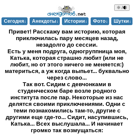
🌞 /🌒
Сегодня↓
Анекдоты↓
Истории↓
Фото↓
Шутки↓
Привет! Расскажу вам историю, которая
приключилась пару месяцев назад,
незадолго до сессии.
Есть у меня подруга, одногруппница моя,
Катька, которая страшно любит (или не
любит, но от этого ничего не меняется:)
материться, а уж когда выпьет... буквально
через слово...
Так вот. Сидим с девчонками в
студенческом баре возле родного
института после пар. Некоторые из нас
делятся своими приключениями. Одни с
теми познакомились там-то, другие с
другими еще где-то... Сидит, насупившись,
Катька... Всех выслушала... И начинает
громко так возмущаться: