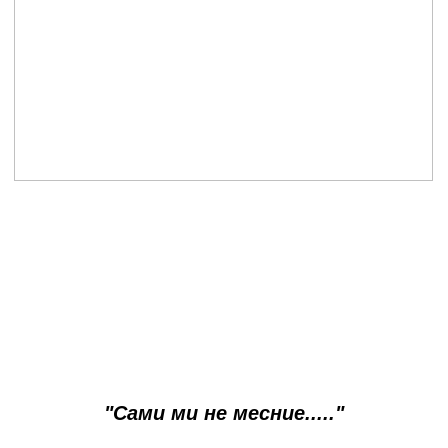
"Сами ми не месние....."