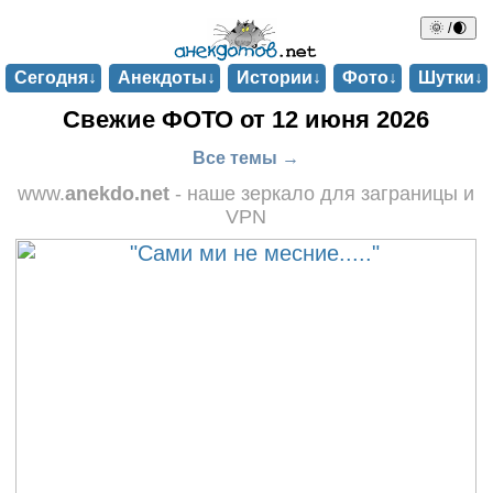
🌞 /🌒
Сегодня↓
Анекдоты↓
Истории↓
Фото↓
Шутки↓
Свежие ФОТО от 12 июня 2026
Все темы →
www.
anekdo.net
- наше зеркало для заграницы и
VPN