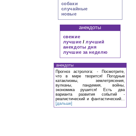
собаки
случайные
новые
анекдоты
свежие
лучшие
/
лучший
анекдоты дня
лучшие за неделю
анекдоты
Прогноз астролога: - Посмотрите,
что в мире творится! Погодные
катаклизмы, землетрясения,
вулканы, пандемия, войны,
экономика рушится! Есть два
варианта развития событий -
реалистический и фантастический...
[дальше]