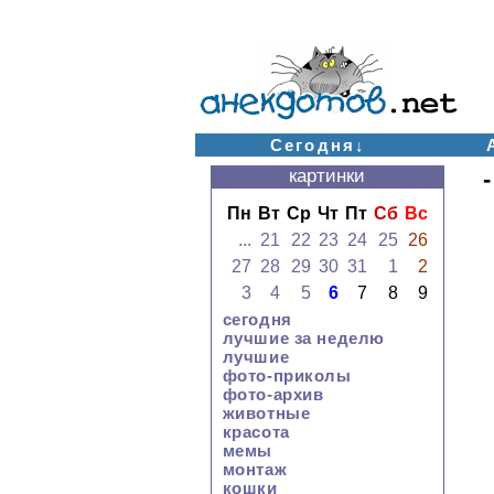
Сегодня↓
картинки
Пн
Вт
Ср
Чт
Пт
Сб
Вс
...
21
22
23
24
25
26
27
28
29
30
31
1
2
3
4
5
6
7
8
9
сегодня
лучшие за неделю
лучшие
фото-приколы
фото-архив
животные
красота
мемы
монтаж
кошки