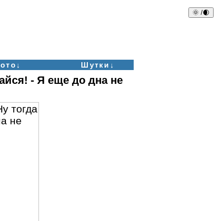
🌞 /🌒
ото↓
Шутки↓
айся! - Я еще до дна не