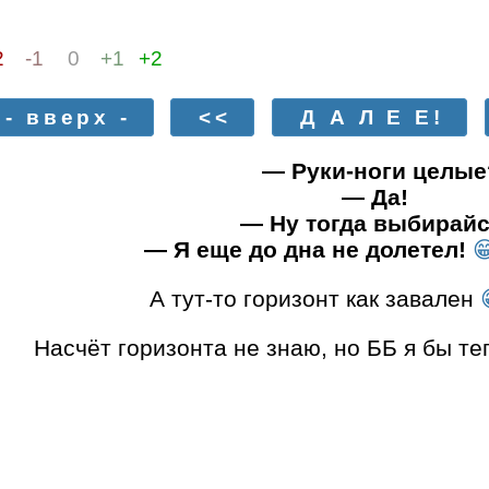
2
-1
0
+1
+2
- вверх -
<<
Д А Л Е Е!
— Руки-ноги целые
— Да!
— Ну тогда выбирайс
— Я еще до дна не долетел!

А тут-то горизонт как завален
Насчёт горизонта не знаю, но ББ я бы т
ама, не бросай меня в пропасть... в пропаст
Прикольное название: