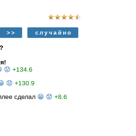
>>
случайно
?
я!

😟
+134.6
😁
😟
+130.9
еплее сделал
😁
😟
+8.6
ь... в пропасть
😁
😟
-216
имя: