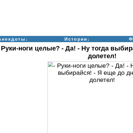
Анекдоты↓
Истории↓
Ф
- Руки-ноги целые? - Да! - Ну тогда выбир
долетел!