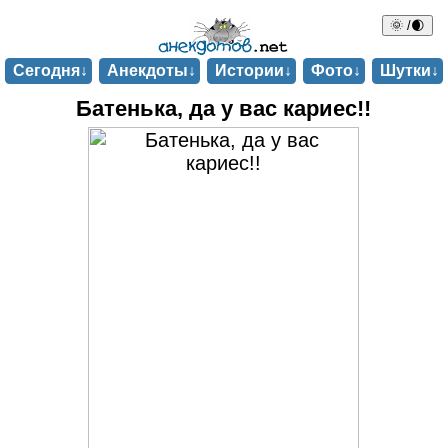
🌞 /🌒
Сегодня↓
Анекдоты↓
Истории↓
Фото↓
Шутки↓
Батенька, да у вас кариес!!