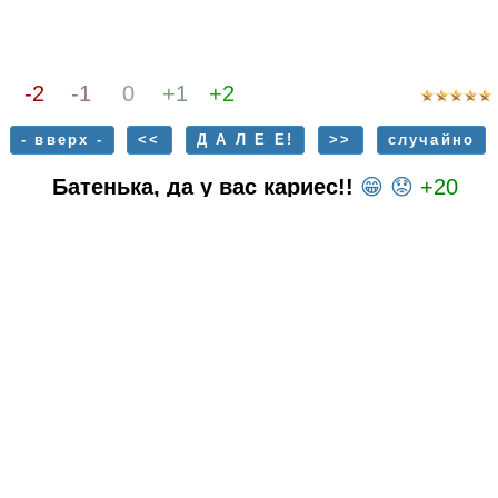
-2
-1
0
+1
+2
- вверх -
<<
Д А Л Е Е!
>>
случайно
Батенька, да у вас кариес!!
😁
😟
+20
Робин-Бобин-Барабек съел пятнадцать
человек
😁
😟
+14.5
Подпись:
Все картинки присланы нам авторами. Если вы
нашли свое фото и желаете его убрать -