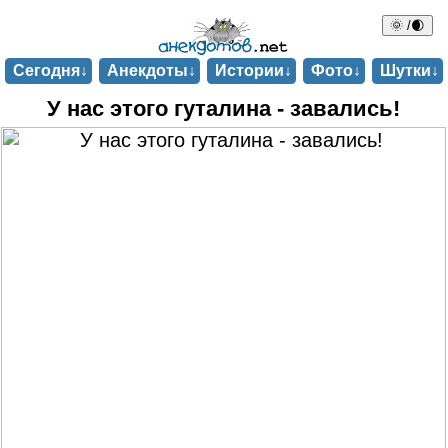
🌞 /🌒
Сегодня↓
Анекдоты↓
Истории↓
Фото↓
Шутки↓
У нас этого гуталина - завались!