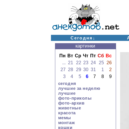
Сегодня↓
картинки
Пн
Вт
Ср
Чт
Пт
Сб
Вс
...
21
22
23
24
25
26
27
28
29
30
31
1
2
3
4
5
6
7
8
9
сегодня
лучшие за неделю
лучшие
фото-приколы
фото-архив
животные
красота
мемы
монтаж
кошки