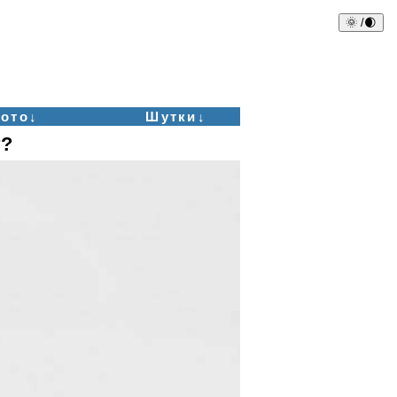
🌞 /🌒
ото↓
Шутки↓
т?