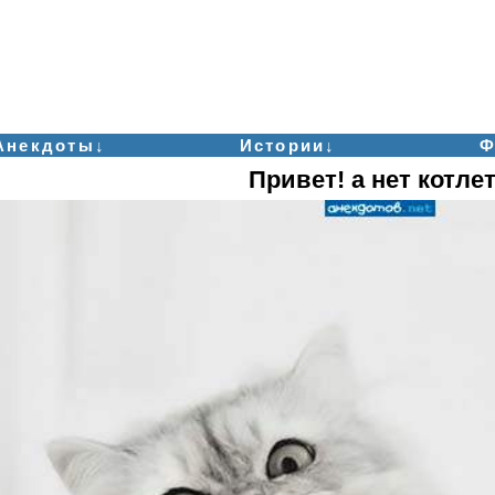
Анекдоты↓
Истории↓
Ф
Привет! а нет котле