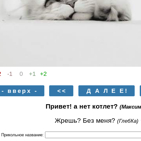
2
-1
0
+1
+2
- вверх -
<<
Д А Л Е Е!
Привет! а нет котлет?
(Максим
Жрешь? Без меня?
(ГлебКа)
Прикольное название: