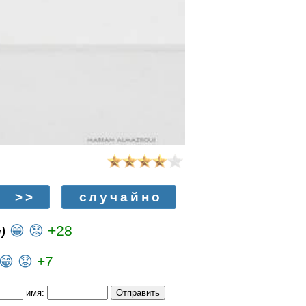
>>
случайно
😁
😟
+28
)
😁
😟
+7
имя: