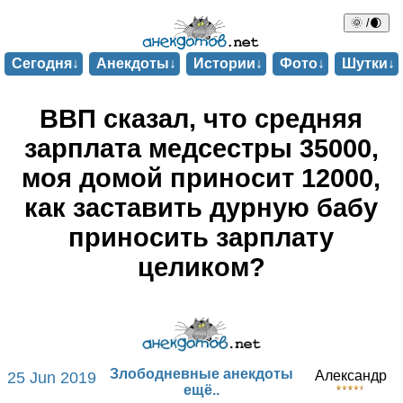
🌞 /🌒
Сегодня↓
Анекдоты↓
Истории↓
Фото↓
Шутки↓
ВВП сказал, что средняя
зарплата медсестры 35000,
моя домой приносит 12000,
как заставить дурную бабу
приносить зарплату
целиком?
Злободневные анекдоты
Александр
25 Jun 2019
ещё..