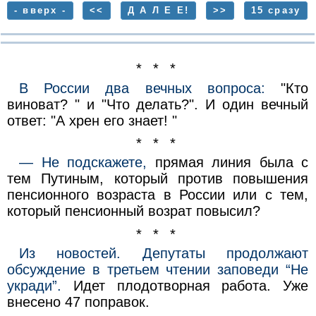
- вверх -
<<
Д А Л Е Е!
>>
15 сразу
* * *
В России два вечных вопроса:
"Кто
виноват? " и "Что делать?". И один вечный
ответ: "А хрен его знает! "
* * *
— Не подскажете,
прямая линия была с
тем Путиным, который против повышения
пенсионного возраста в России или с тем,
который пенсионный возрат повысил?
* * *
Из новостей. Депутаты продолжают
обсуждение в третьем чтении заповеди “Не
укради”.
Идет плодотворная работа. Уже
внесено 47 поправок.