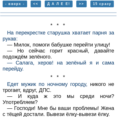
- вверх -
<<
Д А Л Е Е!
>>
15 сразу
* * *
На перекрестке старушка хватает парня за
рукав:
— Милок, помоги бабушке перейти улицу!
— Но сейчас горит красный, давайте
подождём зелёного.
— Салага, херов! на зелёный я и сама
перейду.
* * *
Едет мужик по ночному городу,
никого не
трогает, вдруг, ДПС.
— И куда ж это мы среди ночи?
Употребляем?
— Господи! Мне бы ваши проблемы! Жена
с тёщей достали. Вывези ёлку-вывези ёлку.