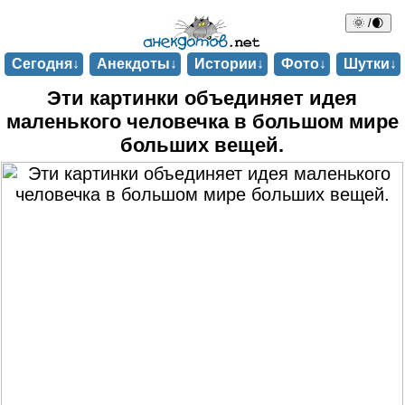
🌞 /🌒
Сегодня↓
Анекдоты↓
Истории↓
Фото↓
Шутки↓
Эти картинки объединяет идея
маленького человечка в большом мире
больших вещей.