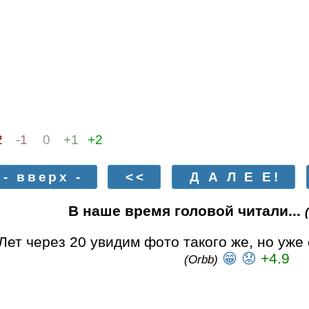
2
-1
0
+1
+2
- вверх -
<<
Д А Л Е Е!
В наше время головой читали...
ет через 20 увидим фото такого же, но уж
😁
😟
+4.9
(Orbb)
Унитаз. Церетели. Уменьшенная коп