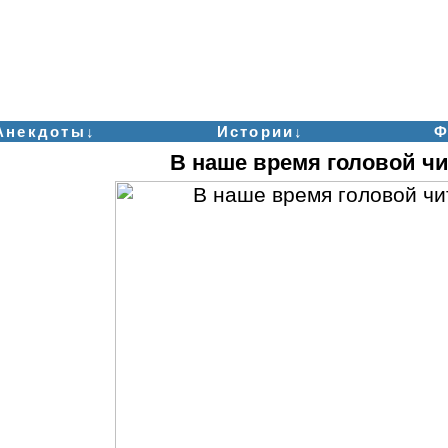
Анекдоты↓
Истории↓
Ф
В наше время головой чит