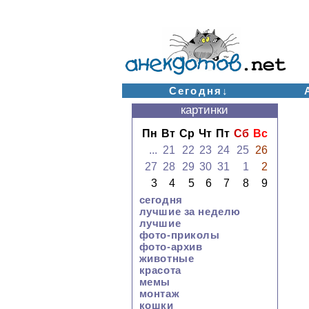
Сегодня↓
картинки
Пн
Вт
Ср
Чт
Пт
Сб
Вс
...
21
22
23
24
25
26
27
28
29
30
31
1
2
3
4
5
6
7
8
9
сегодня
лучшие за неделю
лучшие
фото-приколы
фото-архив
животные
красота
мемы
монтаж
кошки