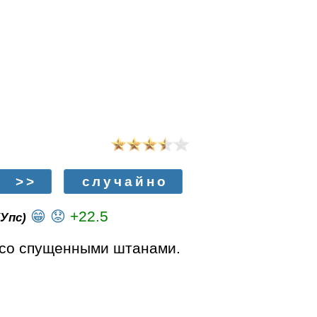
>>
случайно
😁
😟
+22.5
(Упс)
е со спущенными штанами.
ия 1:10
😁
😟
+3.8