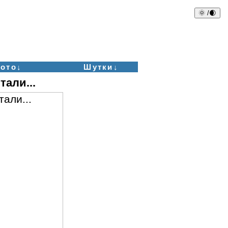
🌞 /🌒
ото↓
Шутки↓
али...