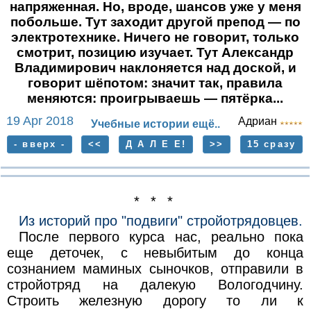
напряженная. Но, вроде, шансов уже у меня
побольше. Тут заходит другой препод — по
электротехнике. Ничего не говорит, только
смотрит, позицию изучает. Тут Александр
Владимирович наклоняется над доской, и
говорит шёпотом: значит так, правила
меняются: проигрываешь — пятёрка...
19 Apr 2018
Адриан
Учебные истории ещё..
- вверх -
<<
Д А Л Е Е!
>>
15 сразу
* * *
Из историй про "подвиги" стройотрядовцев.
После первого курса нас, реально пока
еще деточек, с невыбитым до конца
сознанием маминых сыночков, отправили в
стройотряд на далекую Вологодчину.
Строить железную дорогу то ли к