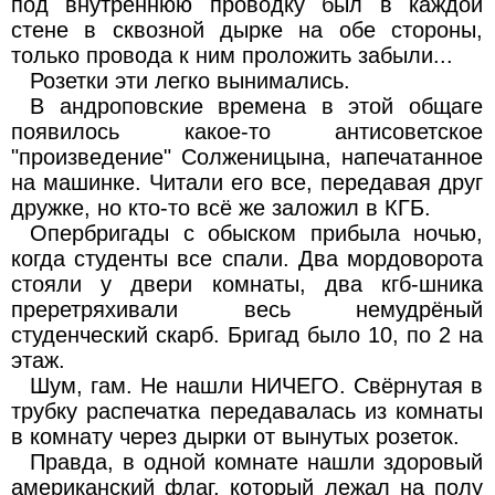
под внутреннюю проводку был в каждой
стене в сквозной дырке на обе стороны,
только провода к ним проложить забыли...
Розетки эти легко вынимались.
В андроповские времена в этой общаге
появилось какое-то антисоветское
"произведение" Солженицына, напечатанное
на машинке. Читали его все, передавая друг
дружке, но кто-то всё же заложил в КГБ.
Опербригады с обыском прибыла ночью,
когда студенты все спали. Два мордоворота
стояли у двери комнаты, два кгб-шника
преретряхивали весь немудрёный
студенческий скарб. Бригад было 10, по 2 на
этаж.
Шум, гам. Не нашли НИЧЕГО. Свёрнутая в
трубку распечатка передавалась из комнаты
в комнату через дырки от вынутых розеток.
Правда, в одной комнате нашли здоровый
американский флаг, который лежал на полу