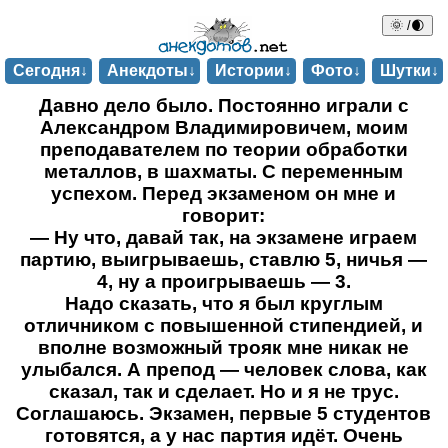
🌞 /🌒
Сегодня↓
Анекдоты↓
Истории↓
Фото↓
Шутки↓
Давно дело было. Постоянно играли с
Александром Владимировичем, моим
преподавателем по теории обработки
металлов, в шахматы. С переменным
успехом. Перед экзаменом он мне и
говорит:
— Ну что, давай так, на экзамене играем
партию, выигрываешь, ставлю 5, ничья —
4, ну а проигрываешь — 3.
Надо сказать, что я был круглым
отличником с повышенной стипендией, и
вполне возможный трояк мне никак не
улыбался. А препод — человек слова, как
сказал, так и сделает. Но и я не трус.
Соглашаюсь. Экзамен, первые 5 студентов
готовятся, а у нас партия идёт. Очень