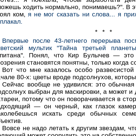
ожешь ходить нормально, понимаешь?". В эт
тоял ком,
я не мог сказать ни слова... я пр
плакал.
* * *
Впервые после 43-летнего перерыва пос
оветский мультик "Тайна третьей планеты
апитана". Понял, что Кир Булычев — это
озрения становятся понятны, только когда с
Вот что мне казалось особо развесистой
чале 80-х: цветы вроде подсолнухов, котор
Сейчас вообще не удивился: это обычная
дсолнух выбран для маскировки, а может и 
тареи, потому что он поворачивается в сто
одходящий — он черный, как глазок камер
аколебешься искать среди обычных семе
ъектив.
Вовсе не надо летать к другим звездам, ч
елающий может соорудить это на собственно