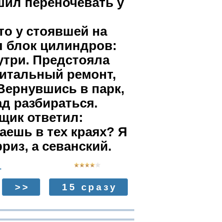
шил переночевать у
то у стоявшей на
л блок цилиндров:
утри. Предстояла
питальный ремонт,
Вернувшись в парк,
ад разбираться.
щик ответил:
аешь в тех краях? Я
риз, а севанский.
.
>>
15 сразу