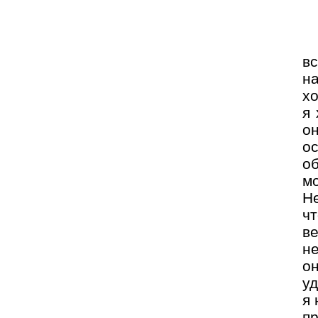
в
н
хо
я 
о
о
о
мо
Не
чт
ве
не
он
уд
я 
п