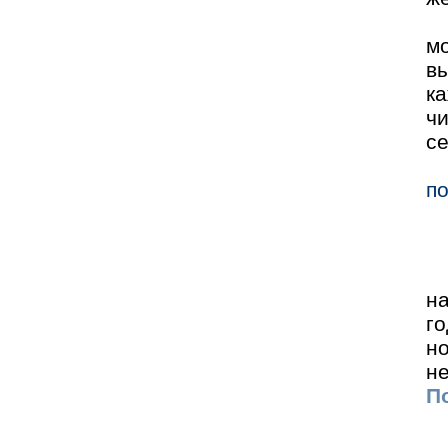
м
в
к
ч
се
п
н
го
н
не
По