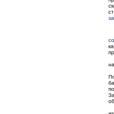
см
с
за
с
к
пр
на
По
ба
п
З
об
ж