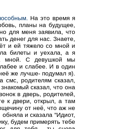
пособным.
На это время я
юбовь, планы на будущее,
но для меня заявила, что
ть денег для нас. Знаете,
рёт и ей тяжело со мной и
ла билеты и уехала, а я
за мной. С девушкой мы
лабее и слабее. И в один
неё же лучше- подумал я).
а смс, родителям сказал,
 знакомый сказал, что она
вонок в дверь, родителей,
е к двери, открыл, а там
ощечину от неё, что аж не
 обняла и сказала "Идиот,
ику, будем примерять тебе
ег для тебя... ты снова