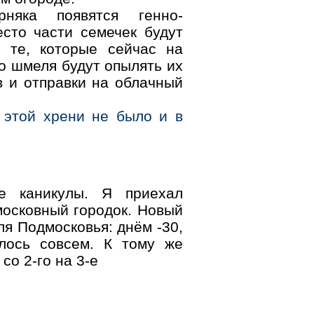
няка появятся генно-
сто части семечек будут
 те, которые сейчас на
о шмеля будут опылять их
в и отправки на облачный
й этой хрени не было и в
ие каникулы. Я приехал
московный городок. Новый
я Подмосковья: днём -30,
лось совсем. К тому же
со 2-го на 3-е