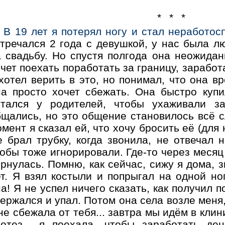
* * *
В 19 лет я потерял ногу и стал неработос
стречался 2 года с девушкой, у нас была л
а свадьбу. Но спустя полгода она неожидан
чет поехать поработать за границу, заработа
хотел верить в это, но понимал, что она в
на просто хочет сбежать. Она быстро купи
стался у родителей, чтобы ухаживали 
бщались, но это общение становилось всё с
мент я сказал ей, что хочу бросить её (для 
 брал трубку, когда звонила, не отвечал н
обы тоже игнорировали. Где-то через месяц
рнулась. Помню, как сейчас, сижу я дома, з
т. Я взял костыли и попрыгал на одной ног
а! Я не успел ничего сказать, как получил п
ержался и упал. Потом она села возле меня,
не сбежала от тебя... завтра мы идём в клин
ротез... я поехала, чтобы заработать ден