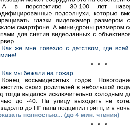
А в перспективе 30-100 лет навер
одифицированные подсолнухи, которые вме
ыращивать глазки видеокамер размером с
аждом смартфоне. А мини-дроны размером с
ипами для снятия видеоданных с объективо
рвер.
Как же мне повезло с детством, где все
омине!
* * *
Как мы бежали на пожар.
Конец восьмидесятых годов. Новогодн
авестить своих родителей в небольшой под
д тогда выдался исключительно холодным дл
очью до -40. На улицу выходить не хоте
задолго до НГ папа подцепил грипп, и в ночь 
казать полностью... (до 4 мин. чтения)
* * *