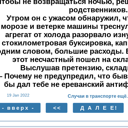
чтобы не возвращаться ночью, ре
родственников.
Утром он с ужасом обнаружил, ч
морозе и ветерке машины тресну
агрегат от холода разорвало изн
стокилометровая буксировка, ка
одним словом, большие расходы. 
этот несчастный пошел на скл
Выслушав претензию, склад
 Почему не предупредил, что быв
бы дал тебе не ереванский антиф
19 Jan 2022
Случаи в транспорте ещё.
- вверх -
<<
Д А Л Е Е!