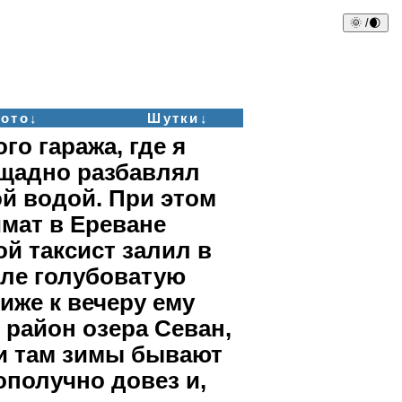
🌞 /🌒
ото↓
Шутки↓
о гаража, где я
ещадно разбавлял
й водой. При этом
мат в Ереване
й таксист залил в
еле голубоватую
иже к вечеру ему
район озера Севан,
 и там зимы бывают
ополучно довез и,