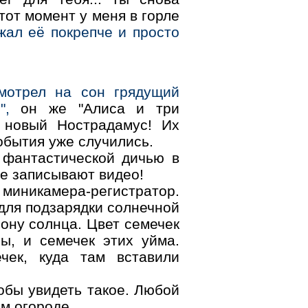
от момент у меня в горле
ижал её покрепче и просто
мотрел на сон грядущий
",
он же "Алиса и три
 новый Нострадамус! Их
обытия уже случились.
 фантастической дичью в
ые записывают видео!
 миникамера-регистратор.
для подзарядки солнечной
рону солнца. Цвет семечек
ы, и семечек этих уйма.
чек, куда там вставили
тобы увидеть такое. Любой
м огороде.