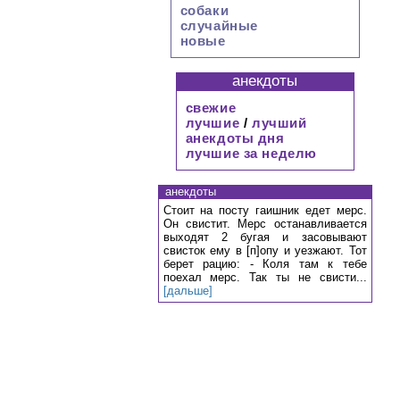
собаки
случайные
новые
анекдоты
свежие
лучшие
/
лучший
анекдоты дня
лучшие за неделю
анекдоты
Стоит на посту гаишник едет мерс.
Он свистит. Мерс останавливается
выходят 2 бугая и засовывают
свисток ему в [п]опу и уезжают. Тот
берет рацию: - Коля там к тебе
поехал мерс. Так ты не свисти...
[дальше]