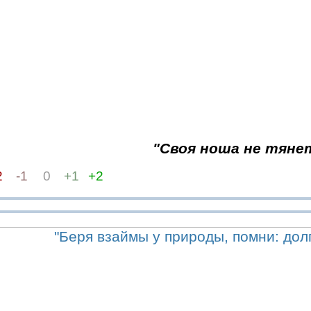
"Своя ноша не тяне
2
-1
0
+1
+2