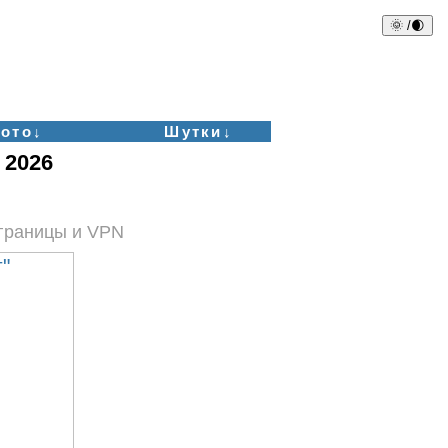
🌞 /🌒
ото↓
Шутки↓
 2026
аграницы и VPN