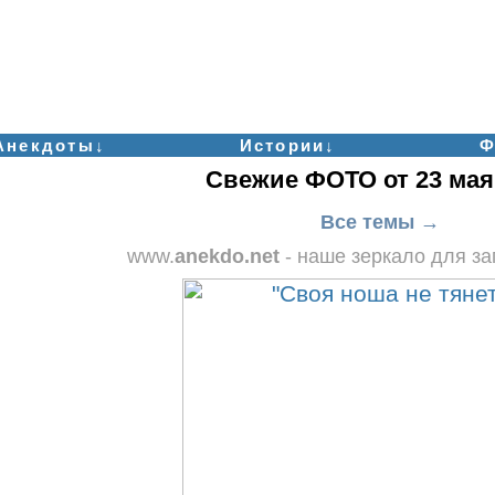
Анекдоты↓
Истории↓
Ф
Свежие ФОТО от 23 мая
Все темы →
www.
anekdo.net
- наше зеркало для з