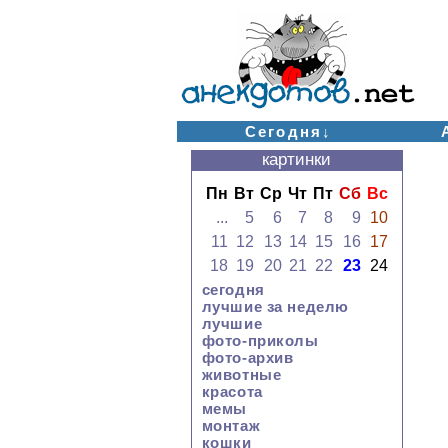
Сегодня↓
картинки
Пн
Вт
Ср
Чт
Пт
Сб
Вс
...
5
6
7
8
9
10
11
12
13
14
15
16
17
18
19
20
21
22
23
24
сегодня
лучшие за неделю
лучшие
фото-приколы
фото-архив
животные
красота
мемы
монтаж
кошки