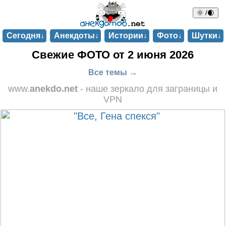
🌞 /🌒
Сегодня↓
Анекдоты↓
Истории↓
Фото↓
Шутки↓
Свежие ФОТО от 2 июня 2026
Все темы →
www.
anekdo.net
- наше зеркало для заграницы и
VPN