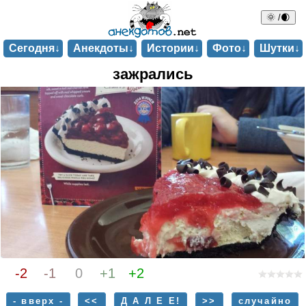
🌞 /🌒
Сегодня↓
Анекдоты↓
Истории↓
Фото↓
Шутки↓
зажрались
-2
-1
0
+1
+2
- вверх -
<<
Д А Л Е Е!
>>
случайно