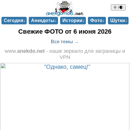
🌞 /🌒
Сегодня↓
Анекдоты↓
Истории↓
Фото↓
Шутки↓
Свежие ФОТО от 6 июня 2026
Все темы →
www.
anekdo.net
- наше зеркало для заграницы и
VPN