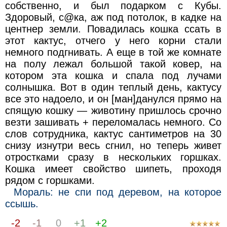
собственно, и был подарком с Кубы.
Здоровый, с@ка, аж под потолок, в кадке на
центнер земли. Повадилась кошка ссать в
этот кактус, отчего у него корни стали
немного подгнивать. А еще в той же комнате
на полу лежал большой такой ковер, на
котором эта кошка и спала под лучами
солнышка. Вот в один теплый день, кактусу
все это надоело, и он [ман]данулся прямо на
спящую кошку — животину пришлось срочно
везти зашивать + переломалась немного. Со
слов сотрудника, кактус сантиметров на 30
снизу изнутри весь сгнил, но теперь живет
отростками сразу в нескольких горшках.
Кошка имеет свойство шипеть, проходя
рядом с горшками.
Мораль: не спи под деревом, на которое
ссышь.
-2
-1
0
+1
+2