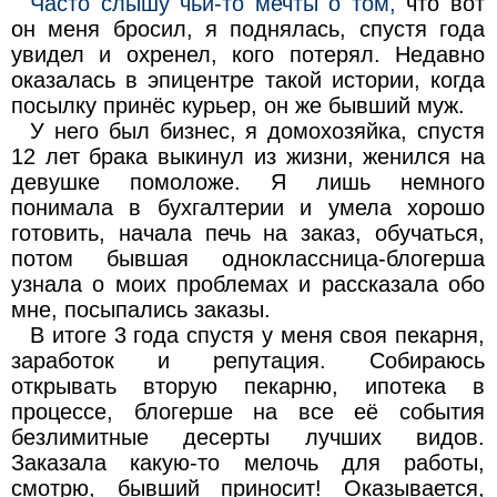
Часто слышу чьи-то мечты о том,
что вот
он меня бросил, я поднялась, спустя года
увидел и охренел, кого потерял. Недавно
оказалась в эпицентре такой истории, когда
посылку принёс курьер, он же бывший муж.
У него был бизнес, я домохозяйка, спустя
12 лет брака выкинул из жизни, женился на
девушке помоложе. Я лишь немного
понимала в бухгалтерии и умела хорошо
готовить, начала печь на заказ, обучаться,
потом бывшая одноклассница-блогерша
узнала о моих проблемах и рассказала обо
мне, посыпались заказы.
В итоге 3 года спустя у меня своя пекарня,
заработок и репутация. Собираюсь
открывать вторую пекарню, ипотека в
процессе, блогерше на все её события
безлимитные десерты лучших видов.
Заказала какую-то мелочь для работы,
смотрю, бывший приносит! Оказывается,