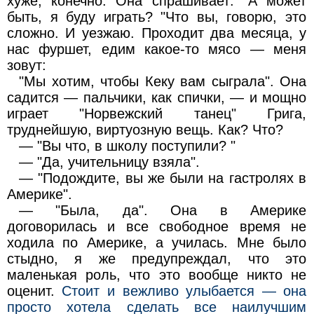
хуже, конечно. Она спрашивает: "А может
быть, я буду играть? "Что вы, говорю, это
сложно. И уезжаю. Проходит два месяца, у
нас фуршет, едим какое-то мясо — меня
зовут:
"Мы хотим, чтобы Кеку вам сыграла". Она
садится — пальчики, как спички, — и мощно
играет "Норвежский танец" Грига,
труднейшую, виртуозную вещь. Как? Что?
— "Вы что, в школу поступили? "
— "Да, учительницу взяла".
— "Подождите, вы же были на гастролях в
Америке".
— "Была, да". Она в Америке
договорилась и все свободное время не
ходила по Америке, а училась. Мне было
стыдно, я же предупреждал, что это
маленькая роль, что это вообще никто не
оценит.
Стоит и вежливо улыбается — она
просто хотела сделать все наилучшим