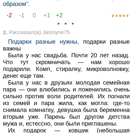
образом".
-2
-1
0
+1
+2
* * *
2.
Рассказал(а) Jasmyne75
Подарки разные нужны,
подарки разные
важны
Была у нас свадьба. Почти 20 лет назад.
Что тут скромничать — нам хорошо
подарили. Комп, стиралку, микроволновку,
денег еще там.
Была у нас в друзьях молодая семейная
пара — они влюбились и поженились очень
сильно против воли родителей. Их погнали
из семей и пара жила, как могла: где-то
снимала комнатку, девушка была беременна
вторым уже. Парень был другом детства
мужа и, естессно, они были приглашены.
Их подарок — ковшик (небольшая