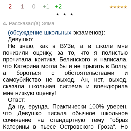
-2
-1
0
+1
+2
* * *
4.
Рассказал(а) Зяма
(обсуждение школьных
экзаменов):
Девушко:
Не знаю, как в ВУЗе, а в школе мне
понизили оценку, за то, что я полнстью
прочитала критика Белинского и написала,
что Катерина могла бы и не прыгать в Волгу,
а бороться с обстоятельствами и
самоубийство не выход. Ан, нет, выход,
сказала школьная система и впендюрила
мне низкую оценку!
Ответ:
Да ну, ерунда. Практически 100% уверен,
что Девушко писала обычное школьное
сочинение на стандартную тему "образ
Катерины в пьесе Островского Гроза". Но