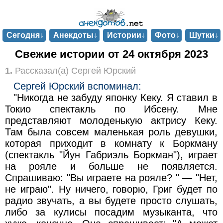
Сегодня↓
Анекдоты↓
Истории↓
Фото↓
Шутки↓
Свежие истории от 24 октября 2023
1.
Рассказал(а) Сергей Юрский
Сергей Юрский вспоминал:
"Никогда не забуду японку Кеку. Я ставил в
Токио спектакль по Ибсену. Мне
представляют молоденькую актрису Кеку.
Там была совсем маленькая роль девушки,
которая приходит в комнату к Боркману
(спектакль "Йун Габриэль Боркман"), играет
на рояле и больше не появляется.
Спрашиваю: "Вы играете на рояле? " — "Нет,
не играю". Ну ничего, говорю, Григ будет по
радио звучать, а вы будете просто слушать,
либо за кулисы посадим музыканта, что