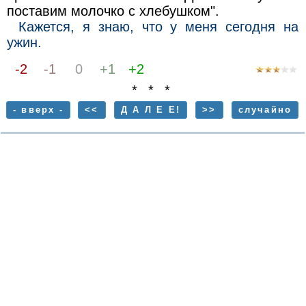
поставим молочко с хлебушком".
Кажется, я знаю, что у меня сегодня на
ужин.
-2
-1
0
+1
+2
* * *
- вверх -
<<
Д А Л Е Е!
>>
случайно