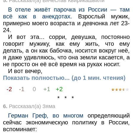
5.
Рассказал(а) Вячеслав Квирикашвили
В отеле живёт парочка из России — там
всё как в анекдотах.
Взрослый мужик,
примерно моего возраста и девчонка лет 23-
24.
И вот эта... сорри, девушка, постоянно
говорит мужику, как ему жить, что ему
делать, а он как бабочка, носится вокруг неё,
я даже удивляюсь, что она земли касается, а
не просто он её всё время на руках носит.
И вот вечер,
Показать полностью... (до 1 мин. чтения)
-2
-1
0
+1
+2
* * *
6.
Рассказал(а) Зяма
Герман Греф, во многом
определяющий
сейчас экономическую политику в России,
вспоминает: