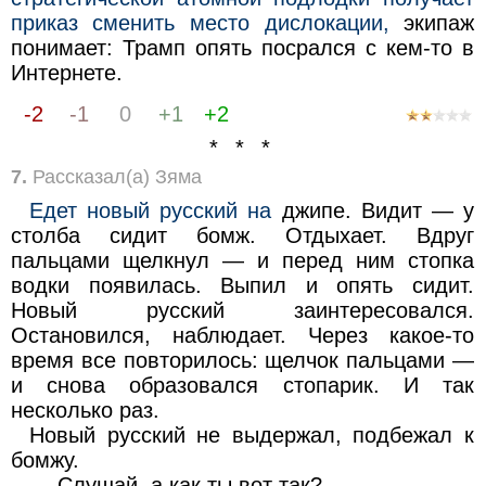
приказ сменить место дислокации,
экипаж
понимает: Трамп опять посрался с кем-то в
Интернете.
-2
-1
0
+1
+2
* * *
7.
Рассказал(а) Зяма
Едет новый русский на
джипе. Видит — у
столба сидит бомж. Отдыхает. Вдруг
пальцами щелкнул — и перед ним стопка
водки появилась. Выпил и опять сидит.
Новый русский заинтересовался.
Остановился, наблюдает. Через какое-то
время все повторилось: щелчок пальцами —
и снова образовался стопарик. И так
несколько раз.
Новый русский не выдержал, подбежал к
бомжу.
— Слушай, а как ты вот так?