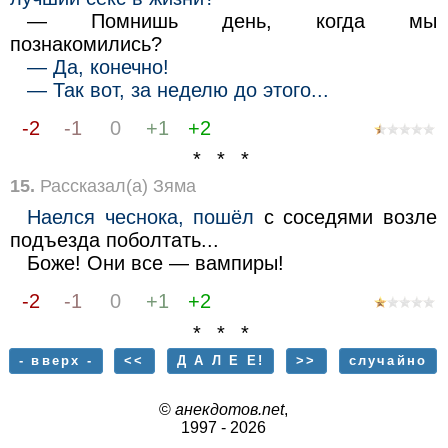
— Помнишь день, когда мы
познакомились?
— Да, конечно!
— Так вот, за неделю до этого...
-2
-1
0
+1
+2
* * *
15.
Рассказал(а) Зяма
Наелся чеснока, пошёл
с соседями возле
подъезда поболтать...
Боже! Они все — вампиры!
-2
-1
0
+1
+2
* * *
- вверх -
<<
Д А Л Е Е!
>>
случайно
©
анекдотов.net
,
1997 - 2026