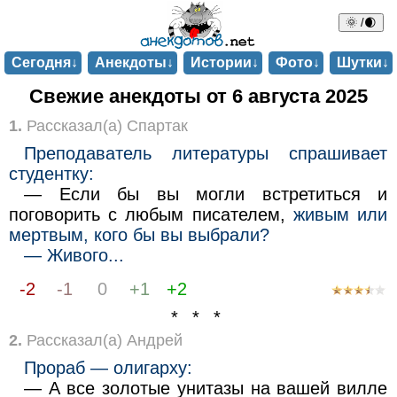
🌞 /🌒
Сегодня↓
Анекдоты↓
Истории↓
Фото↓
Шутки↓
Свежие анекдоты от 6 августа 2025
1.
Рассказал(а) Спартак
Преподаватель литературы спрашивает
студентку:
— Если бы вы могли встретиться и
поговорить с любым писателем,
живым или
мертвым, кого бы вы выбрали?
— Живого...
-2
-1
0
+1
+2
* * *
2.
Рассказал(а) Андрей
Прораб — олигарху:
— А все золотые унитазы на вашей вилле