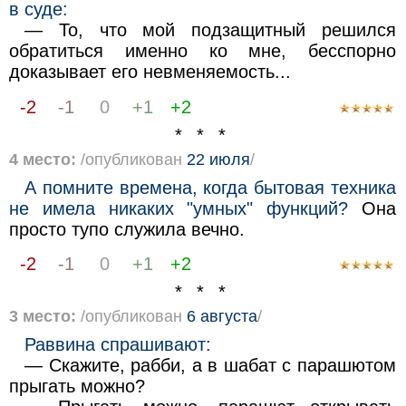
в суде:
— То, что мой подзащитный решился
обратиться именно ко мне, бесспорно
доказывает его невменяемость...
-2
-1
0
+1
+2
* * *
4 место:
/опубликован
22 июля
/
А помните времена, когда бытовая техника
не имела никаких "умных" функций?
Она
просто тупо служила вечно.
-2
-1
0
+1
+2
* * *
3 место:
/опубликован
6 августа
/
Раввина спрашивают:
— Скажите, рабби, а в шабат с парашютом
прыгать можно?