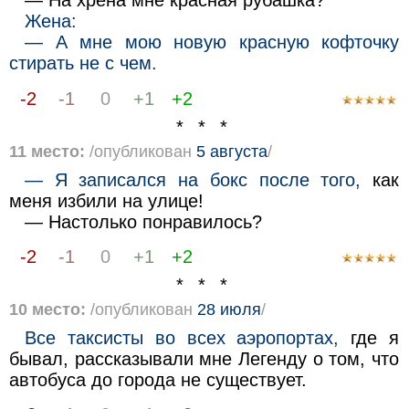
— На хрена мне красная рубашка?
Жена:
— А мне мою новую красную кофточку
стирать не с чем.
-2
-1
0
+1
+2
* * *
11 место:
/опубликован
5 августа
/
— Я записался на бокс после того,
как
меня избили на улице!
— Настолько понравилось?
-2
-1
0
+1
+2
* * *
10 место:
/опубликован
28 июля
/
Все таксисты во всех аэропортах,
где я
бывал, рассказывали мне Легенду о том, что
автобуса до города не существует.