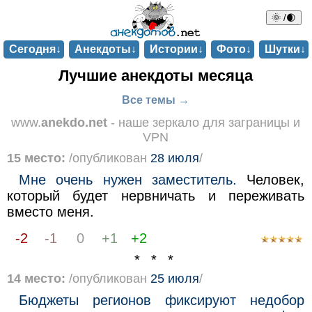
🌞 /🌒
Сегодня↓
Анекдоты↓
Истории↓
Фото↓
Шутки↓
Лучшие анекдоты месяца
Все темы →
www.
anekdo.net
- наше зеркало для заграницы и
VPN
15 место:
/опубликован
28 июля
/
Мне очень нужен заместитель.
Человек,
который будет нервничать и переживать
вместо меня.
-2
-1
0
+1
+2
* * *
14 место:
/опубликован
25 июля
/
Бюджеты регионов фиксируют недобор