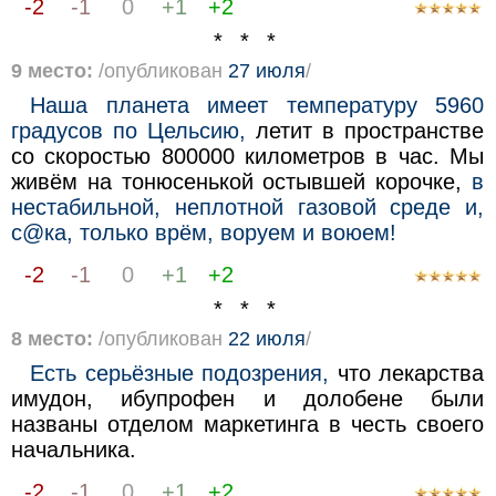
-2
-1
0
+1
+2
* * *
9 место:
/опубликован
27 июля
/
Наша планета имеет температуру 5960
градусов по Цельсию,
летит в пространстве
со скоростью 800000 километров в час. Мы
живём на тонюсенькой остывшей корочке,
в
нестабильной, неплотной газовой среде и,
с@ка, только врём, воруем и воюем!
-2
-1
0
+1
+2
* * *
8 место:
/опубликован
22 июля
/
Есть серьёзные подозрения,
что лекарства
имудон, ибупрофен и долобене были
названы отделом маркетинга в честь своего
начальника.
-2
-1
0
+1
+2