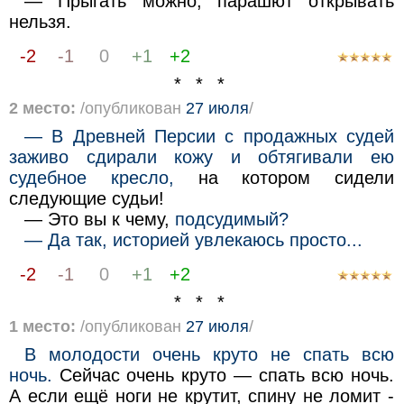
— Прыгать можно, парашют открывать
нельзя.
-2
-1
0
+1
+2
* * *
2 место:
/опубликован
27 июля
/
— В Древней Персии с продажных судей
заживо сдирали кожу и обтягивали ею
судебное кресло,
на котором сидели
следующие судьи!
— Это вы к чему,
подсудимый?
— Да так, историей увлекаюсь просто...
-2
-1
0
+1
+2
* * *
1 место:
/опубликован
27 июля
/
В молодости очень круто не спать всю
ночь.
Сейчас очень круто — спать всю ночь.
А если ещё ноги не крутит, спину не ломит -