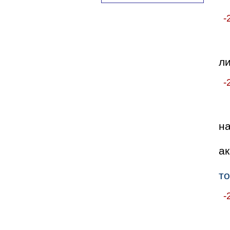
-
ли
-
на
ак
то
-