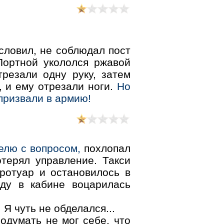
словил, не соблюдал пост
 Портной укололся ржавой
трезали одну руку, затем
, и ему отрезали ноги.
Но
 призвали в армию!
елю с вопросом,
похлопал
отерял управление. Такси
тротуар и остановилось в
нду в кабине воцарилась
 Я чуть не обделался...
одумать не мог себе, что