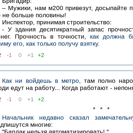
Бригадир:
– Мужики, нам м200 привезут, досыпайте п
о не больше половины!
Инспектор, принимая строительство:
- У здания десятикратный запас прочнос
енег. Прочность в точности,
как должна б
иму его, как только получу взятку.
2
-1
0
+1
+2
Как ни войдешь в метро,
там полно наро
ди едут на работу... Когда работают - непоня
2
-1
0
+1
+2
* * *
Начальник недавно сказал замечательн
одпишутся многие:
"Бардак нельзя автоматизировать! "