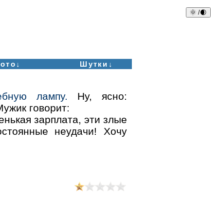
🌞 /🌒
ото↓
Шутки↓
бную лампу.
Ну, ясно:
Мужик говорит:
енькая зарплата, эти злые
стоянные неудачи! Хочу