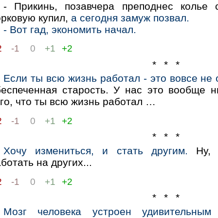
- Прикинь, позавчера преподнес колье 
орковую купил,
а сегодня замуж позвал.
- Вот гад, экономить начал.
2
-1
0
+1
+2
* * *
Если ты всю жизнь работал - это вовсе не 
беспеченная старость. У нас это вообще н
го, что ты всю жизнь работал …​
2
-1
0
+1
+2
* * *
Хочу измениться, и стать другим.
Ну, 
ботать на других...
2
-1
0
+1
+2
* * *
Мозг человека устроен удивительным 