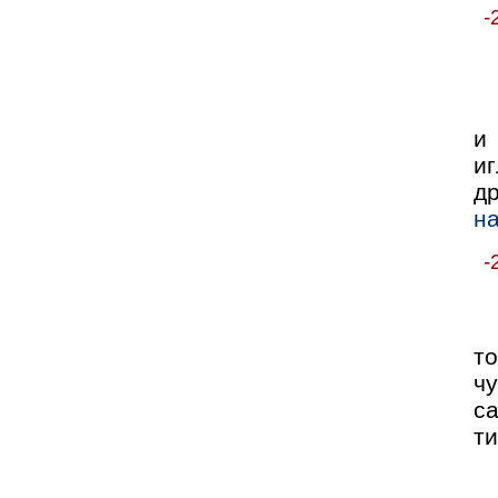
-
и
и
др
на
-
т
ч
с
ти