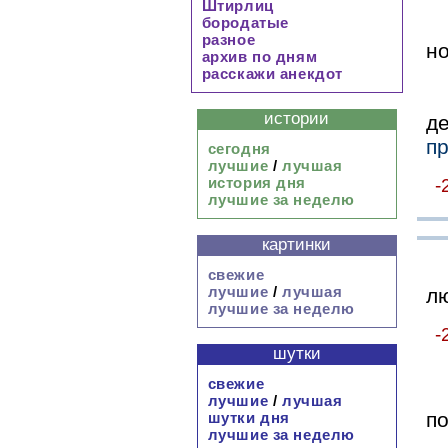
Штирлиц
бородатые
разное
н
архив по дням
расскажи анекдот
истории
д
пр
сегодня
лучшие
/
лучшая
история дня
-
лучшие за неделю
картинки
свежие
лучшие
/
лучшая
лю
лучшие за неделю
-
шутки
свежие
лучшие
/
лучшая
п
шутки дня
лучшие за неделю