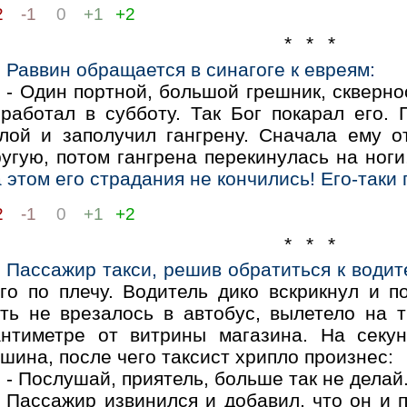
2
-1
0
+1
+2
* * *
Раввин обращается в синагоге к евреям:
- Один портной, большой грешник, скверно
 работал в субботу. Так Бог покарал его.
глой и заполучил гангрену. Cначала ему о
угую, потом гангрена перекинулась на ноги
 этом его страдания не кончились! Его-таки
2
-1
0
+1
+2
* * *
Пассажир такси, решив обратиться к водит
ого по плечу. Водитель дико вскрикнул и п
уть не врезалось в автобус, вылетело на 
антиметре от витрины магазина. На секу
шина, после чего таксист хрипло произнес:
- Послушай, приятель, больше так не делай.
Пассажир извинился и добавил, что он и п