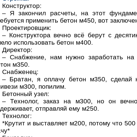
Конструктор:
– Я закончил расчеты, на этот фундаме
ебуется применить бетон м450, вот заключе
Проектировщик:
– Конструктора вечно всё берут с десят
ело использовать бетон м400.
Директор:
– Снабжение, нам нужно заработать на 
тон м350.
Снабженец:
– Братан, я оплачу бетон м350, сделай 
ивези м300, попилим.
Бетонный узел:
– Технолог, заказ на м300, но он вечн
держивает, отправляй ему м250.
Технолог:
*Крутит и выставляет м200, потому что 500 
чу*