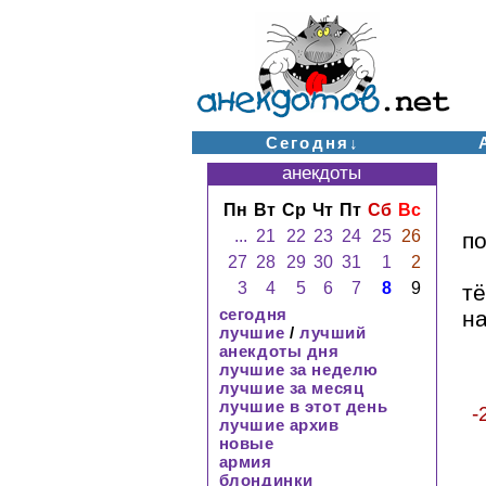
Сегодня↓
анекдоты
Пн
Вт
Ср
Чт
Пт
Сб
Вс
...
21
22
23
24
25
26
по
27
28
29
30
31
1
2
3
4
5
6
7
8
9
т
сегодня
на
лучшие
/
лучший
анекдоты дня
лучшие за неделю
лучшие за месяц
лучшие в этот день
-
лучшие архив
новые
армия
блондинки