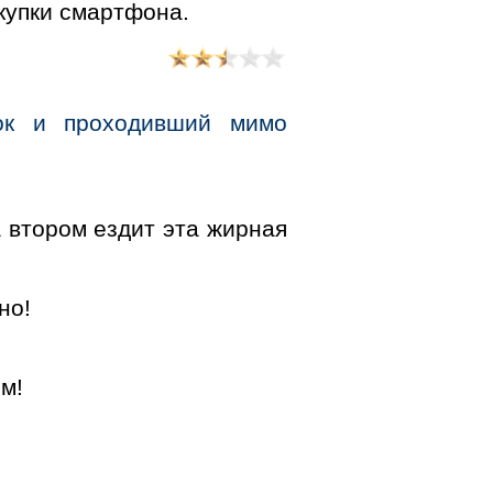
купки смартфона.
ок и проходивший мимо
на втором ездит эта жирная
но!
м!