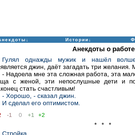
Анекдоты↓
Истории↓
Ф
Анекдоты о работе
Гулял однажды мужик и нашёл волше
является джин, даёт загадать три желания. 
- Надоела мне эта сложная работа, эта мал
ёща с женой, эти непослушные дети и по
конец стать счастливым!
- Хорошо, - сказал джин.
И сделал его оптимистом.
2
-1
0
+1
+2
* * *
Стройка.