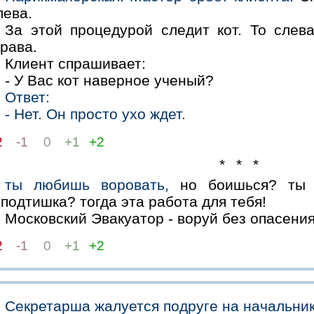
лева.
За этой процедурой следит кот. То слев
рава.
Клиент спрашивает:
- У Вас кот наверное ученый?
Ответ:
- Нет. Он просто ухо ждет.
2
-1
0
+1
+2
* * *
ты любишь воровать,
но боишься? ты 
подтишка? тогда эта работа для тебя!
Московский Эвакуатор - воруй без опасения
2
-1
0
+1
+2
Секретарша жалуется подруге на начальник