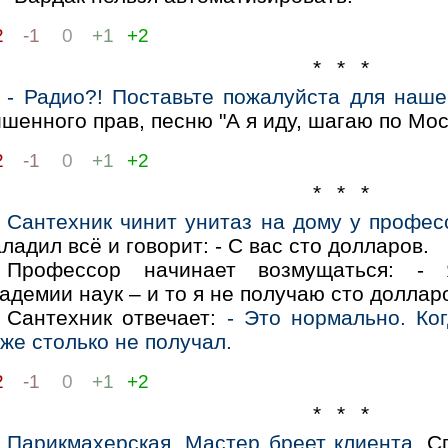
2
-1
0
+1
+2
* * *
- Радио?! Поставьте пожалуйста для наше
шенного прав, песню "А я иду, шагаю по Мос
2
-1
0
+1
+2
* * *
Сантехник чинит унитаз на дому у профес
ладил всё и говорит: - С вас сто долларов.
Профессор начинает возмущаться: - 
адемии наук – и то я не получаю сто доллар
Сантехник отвечает:
- Это нормально. Ко
же столько не получал.
2
-1
0
+1
+2
* * *
Парикмахерская. Мастер бреет клиента.
Сп