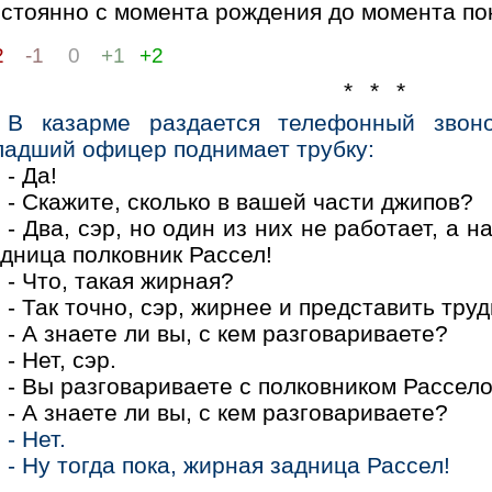
остоянно с момента рождения до момента по
2
-1
0
+1
+2
* * *
В казарме раздается телефонный звон
ладший офицер поднимает трубку:
- Да!
- Скажите, сколько в вашей части джипов?
- Два, сэр, но один из них не работает, а 
дница полковник Рассел!
- Что, такая жирная?
- Так точно, сэр, жирнее и представить труд
- А знаете ли вы, с кем разговариваете?
- Нет, сэр.
- Вы разговариваете с полковником Рассело
- А знаете ли вы, с кем разговариваете?
- Нет.
- Ну тогда пока, жирная задница Рассел!