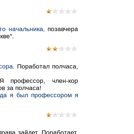
го начальника,
позавчера
кве".
сора.
Поработал полчаса,
Я профессор, член-кор
ов за полчаса!
гда я был профессором я
рава зайдет. Поработает.