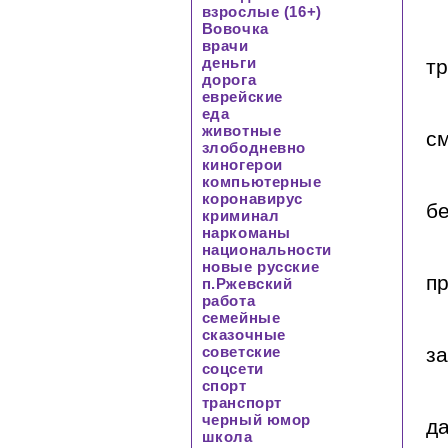
взрослые (16+)
Вовочка
врачи
деньги
тр
дорога
еврейские
еда
животные
см
злободневно
киногерои
компьютерные
коронавирус
бе
криминал
наркоманы
национальности
новые русские
пр
п.Ржевский
работа
семейные
сказочные
за
советские
соцсети
спорт
транспорт
черный юмор
да
школа