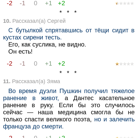
-2
-1
0
+1
+2
* * *
10.
Рассказал(а) Сергей
С бутылкой спрятавшись от тёщи сидит в
кустах сирени тесть.
Его, как суслика, не видно.
Он есть!
-2
-1
0
+1
+2
* * *
11.
Рассказал(а) Зяма
Во время дуэли Пушкин получил тяжелое
ранение в живот,
а Дантес касательное
ранение в руку. Если бы это случилось
сейчас — наша медицина смогла бы не
только спасти великого поэта,
но и залечить
француза до смерти.