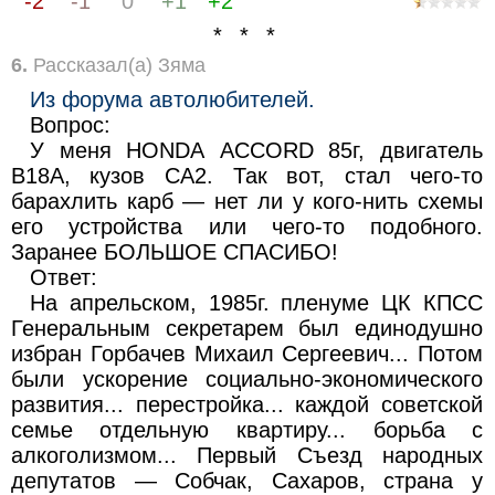
-2
-1
0
+1
+2
* * *
6.
Рассказал(а) Зяма
Из форума автолюбителей.
Вопрос:
У меня НОNDА АССОRD 85г, двигатель
В18А, кузов СА2. Так вот, стал чего-то
барахлить карб — нет ли у кого-нить схемы
его устройства или чего-то подобного.
Заранее БОЛЬШОЕ СПАСИБО!
Ответ:
На апрельском, 1985г. пленуме ЦК КПСС
Генеральным секретарем был единодушно
избран Горбачев Михаил Сергеевич... Потом
были ускорение социально-экономического
развития... перестройка... каждой советской
семье отдельную квартиру... борьба с
алкоголизмом... Первый Съезд народных
депутатов — Собчак, Сахаров, страна у