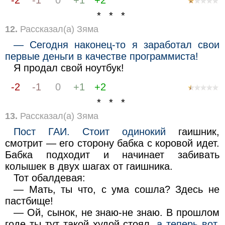
-2
-1
0
+1
+2
* * *
12.
Рассказал(а) Зяма
— Сегодня наконец-то я заработал свои
первые деньги в качестве программиста!
Я продал свой ноутбук!
-2
-1
0
+1
+2
* * *
13.
Рассказал(а) Зяма
Пост ГАИ. Стоит одинокий
гаишник,
смотрит — его сторону бабка с коровой идет.
Бабка подходит и начинает забивать
колышек в двух шагах от гаишника.
Тот обалдевая:
— Мать, ты что, с ума сошла? Здесь не
пастбище!
— Ой, сынок, не знаю-не знаю. В прошлом
годе ты тут такой худой стоял,
а теперь вот,