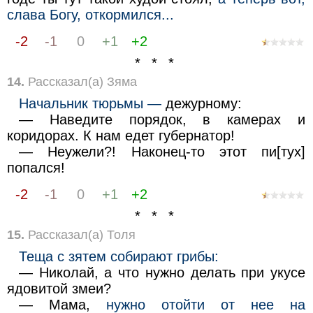
слава Богу, откормился...
-2
-1
0
+1
+2
* * *
14.
Рассказал(а) Зяма
Начальник тюрьмы —
дежурному:
— Наведите порядок, в камерах и
коридорах. К нам едет губернатор!
— Неужели?! Наконец-то этот пи[тух]
попался!
-2
-1
0
+1
+2
* * *
15.
Рассказал(а) Толя
Теща с зятем собирают грибы:
— Николай, а что нужно делать при укусе
ядовитой змеи?
— Мама,
нужно отойти от нее на