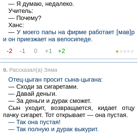
— Я думаю, недалеко.
Учитель:
— Почему?
Ханс:
—
У моего папы на фирме работает [мав]р
и он приезжает на велосипеде.
-2
-1
0
+1
+2
9.
Рассказал(а) Зяма
Отец-цыган просит сына-цыгана:
— Сходи за сигаретами.
— Давай деньги.
— За деньги и дурак сможет.
Сын уходит, возвращается, кидает отцу
пачку сигарет. Тот открывает — она пустая.
— Так она пустая!
— Так полную и дурак выкурит.