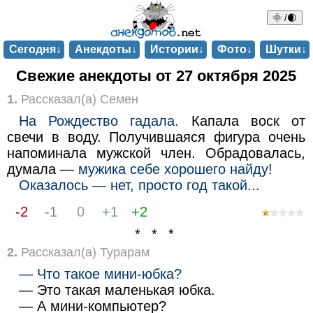
🌞 /🌒
Сегодня↓
Анекдоты↓
Истории↓
Фото↓
Шутки↓
Свежие анекдоты от 27 октября 2025
1.
Рассказал(а) Семен
На Рождество гадала.
Капала воск от
свечи в воду. Получившаяся фигура очень
напоминала мужской член. Обрадовалась,
думала —
мужика себе хорошего найду!
Оказалось — нет, просто год такой...
-2
-1
0
+1
+2
* * *
2.
Рассказал(а) Турарам
— Что такое мини-юбка?
— Это такая маленькая юбка.
— А мини-компьютер?