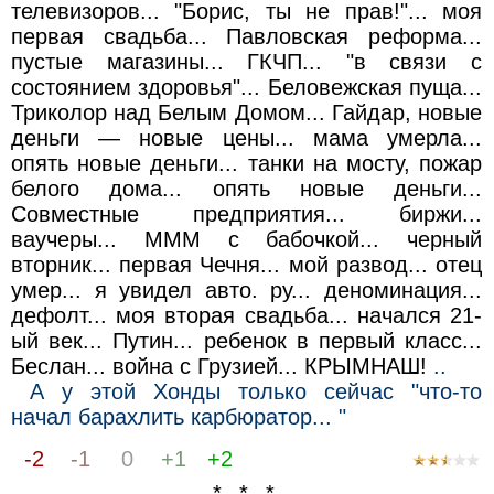
телевизоров... "Борис, ты не прав!"... моя
первая свадьба... Павловская реформа...
пустые магазины... ГКЧП... "в связи с
состоянием здоровья"... Беловежская пуща...
Триколор над Белым Домом... Гайдар, новые
деньги — новые цены... мама умерла...
опять новые деньги... танки на мосту, пожар
белого дома... опять новые деньги...
Совместные предприятия... биржи...
ваучеры... МММ с бабочкой... черный
вторник... первая Чечня... мой развод... отец
умер... я увидел авто. ру... деноминация...
дефолт... моя вторая свадьба... начался 21-
ый век... Путин... ребенок в первый класс...
Беслан... война с Грузией... КРЫМНАШ!
..
А у этой Хонды только сейчас "что-то
начал барахлить карбюратор... "
-2
-1
0
+1
+2
* * *