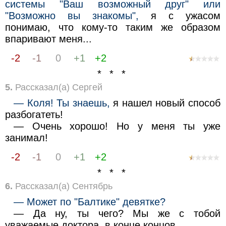
системы "Ваш возможный друг" или
"Возможно вы знакомы",
я с ужасом
понимаю, что кому-то таким же образом
впаривают меня...
-2
-1
0
+1
+2
* * *
5.
Рассказал(а) Сергей
— Коля! Ты знаешь,
я нашел новый способ
разбогатеть!
— Очень хорошо! Но у меня ты уже
занимал!
-2
-1
0
+1
+2
* * *
6.
Рассказал(а) Сентябрь
— Может по "Балтике" девятке?
— Да ну, ты чего? Мы же с тобой
уважаемые доктора, в конце концов.