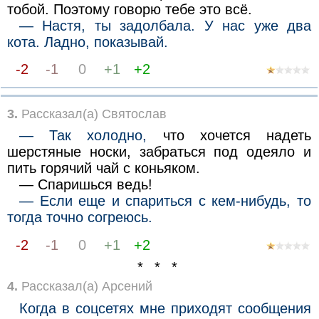
тобой. Поэтому говорю тебе это всё.
— Настя, ты задолбaлa. У нас уже два
кота. Ладно, показывaй.
-2
-1
0
+1
+2
3.
Рассказал(а) Святослав
— Так холодно,
что хочется надеть
шерстяные носки, забраться под одеяло и
пить горячий чай с коньяком.
— Спаришься ведь!
— Если еще и спариться с кем-нибудь, то
тогда точно согреюсь.
-2
-1
0
+1
+2
* * *
4.
Рассказал(а) Арсений
Когда в соцсетях мне приходят сообщения