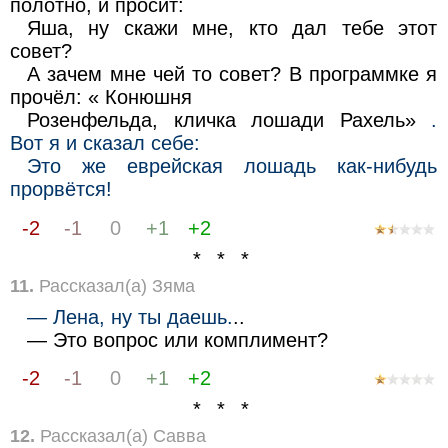
полотно, и просит:
Яша, ну скажи мне, кто дал тебе этот
совет?
А зачем мне чей то совет? В программке я
прочёл: « Конюшня
Розенфельда, кличка лошади Рахель»
.
Вот я и сказал себе:
Это же еврейская лошадь как-нибудь
прорвётся!
-2
-1
0
+1
+2
* * *
11.
Рассказал(а) Зяма
— Лена, ну ты даешь.
..
— Это вопрос или комплимент?
-2
-1
0
+1
+2
* * *
12.
Рассказал(а) Савва