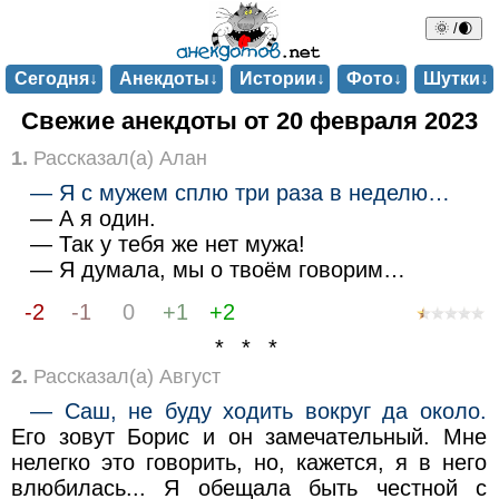
🌞 /🌒
Сегодня↓
Анекдоты↓
Истории↓
Фото↓
Шутки↓
Свежие анекдоты от 20 февраля 2023
1.
Рассказал(а) Алан
— Я с мужем сплю три раза в неделю…
— А я один.
— Так у тебя же нет мужа!
— Я думала, мы о твоём говорим…
-2
-1
0
+1
+2
* * *
2.
Рассказал(а) Август
— Саш, не буду ходить вокруг да около.
Его зовут Борис и он замечательный. Мне
нелегко это говорить, но, кажется, я в него
влюбилась... Я обещала быть честной с