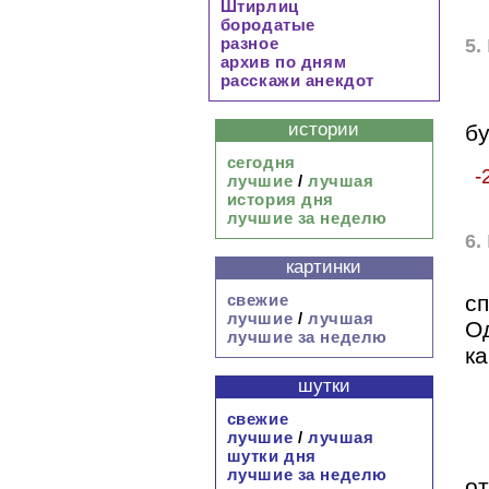
Штирлиц
бородатые
разное
5.
архив по дням
расскажи анекдот
истории
бу
сегодня
-
лучшие
/
лучшая
история дня
лучшие за неделю
6.
картинки
с
свежие
лучшие
/
лучшая
О
лучшие за неделю
ка
шутки
свежие
лучшие
/
лучшая
шутки дня
лучшие за неделю
от