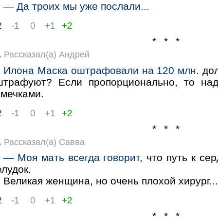
— Да троих мы уже послали...
2
-1
0
+1
+2
* * *
.
Рассказал(а) Андрей
Илона Маска оштрафовали на 120 млн.
дол
штрафуют? Если пропорционально, то над
емечками.
2
-1
0
+1
+2
* * *
.
Рассказал(а) Савва
— Моя мать всегда говорит,
что путь к се
лудок.
Великая женщина, но очень плохой хирург..
2
-1
0
+1
+2
* * *