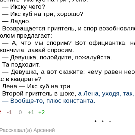
— Икску чего?
— Икс куб на три, хорошо?
— Ладно.
Возвращается приятель, и спор возобновля
олом предлагает:
— А, что мы спорим? Вот официантка, н
кончила, давай спросим.
— Девушка, подойдите, пожалуйста.
Та подходит.
— Девушка, а вот скажите: чему равен не
с в квадрате?
Лена — Икс куб на три...
Второй приятель в шоке,
а Лена, уходя, так
— Вообще-то, плюс константа.
2
-1
0
+1
+2
* * *
Рассказал(а) Арсений