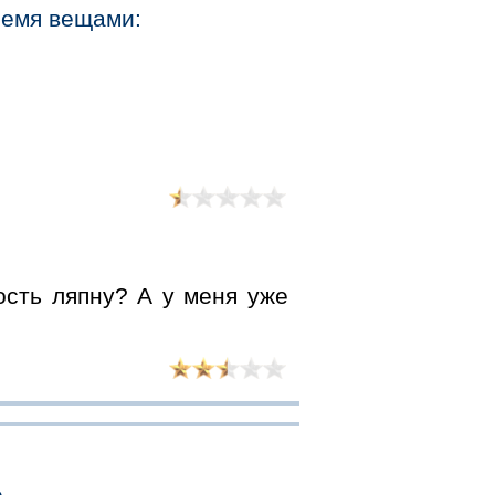
ремя вещами:
ость ляпну? А у меня уже
.