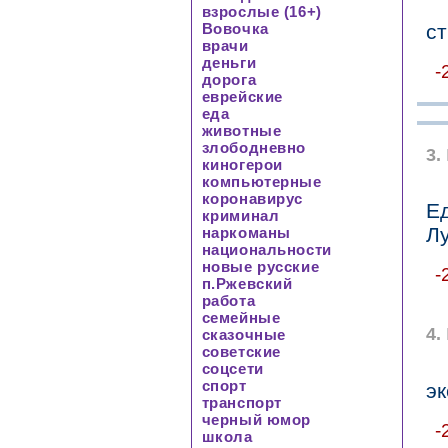
взрослые (16+)
ст
Вовочка
врачи
деньги
-
дорога
еврейские
еда
животные
злободневно
3.
киногерои
компьютерные
коронавирус
Е
криминал
Л
наркоманы
национальности
новые русские
-
п.Ржевский
работа
семейные
4.
сказочные
советские
соцсети
спорт
э
транспорт
черный юмор
-
школа