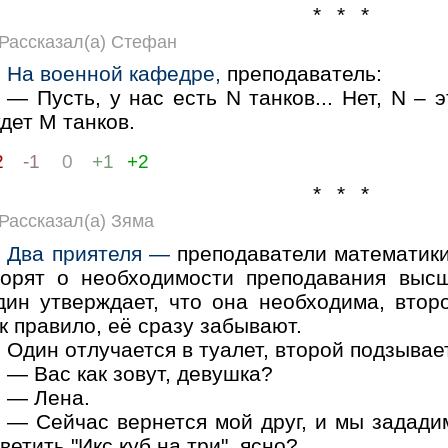
* * *
Рассказал(а) Стефан
На военной кафедре,
преподаватель:
— Пусть, у нас есть N танков... Нет, N – 
дет М танков.
2
-1
0
+1
+2
* * *
Рассказал(а) Зяма
Два приятеля —
преподаватели математики,
порят о необходимости преподавания выс
дин утверждает, что она необходима, второ
к правило, её сразу забывают.
Один отлучается в туалет, второй подзывае
— Вас как зовут, девушка?
— Лена.
— Сейчас вернется мой друг, и мы задад
ветить "Икс куб на три", ясно?