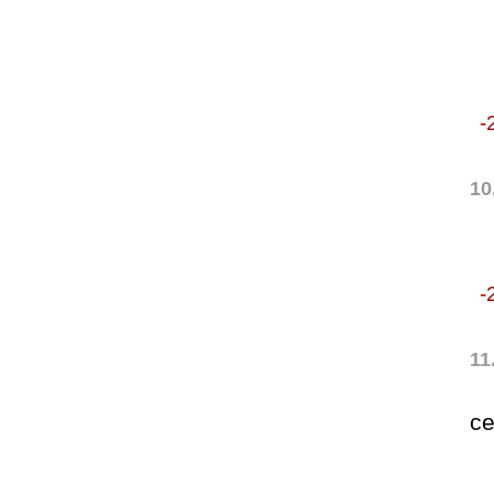
-
10
-
11
се