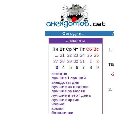
Сегодня↓
анекдоты
Пн
Вт
Ср
Чт
Пт
Сб
Вс
1.
...
21
22
23
24
25
26
27
28
29
30
31
1
2
та
3
4
5
6
7
8
9
сегодня
-
лучшие
/
лучший
анекдоты дня
лучшие за неделю
2.
лучшие за месяц
лучшие в этот день
лучшие архив
новые
армия
блондинки