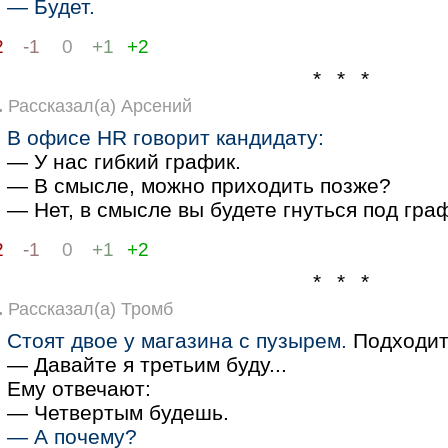
— Будет.
2
-1
0
+1
+2
* * *
.
Рассказал(а) Арсений
В офисе HR говорит кандидату:
— У нас гибкий график.
— В смысле, можно приходить позже?
— Нет, в смысле вы будете гнуться под гра
2
-1
0
+1
+2
* * *
.
Рассказал(а) Тромб
Стоят двое у магазина с пузырем.
Подходит 
— Давайте я третьим буду...
Ему отвечают:
— Четвертым будешь.
— А почему?