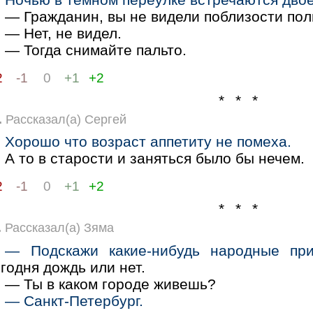
— Гражданин, вы не видели поблизости по
— Нет, не видел.
— Тогда снимайте пальто.
2
-1
0
+1
+2
* * *
.
Рассказал(а) Сергей
Хорошо что возраст аппетиту не помеха.
А то в старости и заняться было бы нечем.
2
-1
0
+1
+2
* * *
.
Рассказал(а) Зяма
— Подскажи какие-нибудь народные при
годня дождь или нет.
— Ты в каком городе живешь?
— Санкт-Петербург.