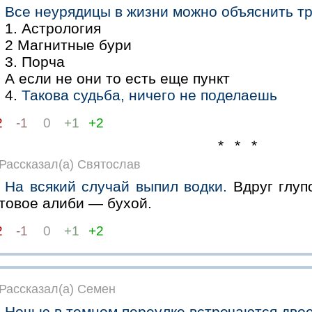
Все неурядицы в жизни можно объяснить т
1. Астрология
2 Магнитные бури
3. Порча
А если не они то есть еще пункт
4.
Такова судьба, ничего не поделаешь
2
-1
0
+1
+2
* * *
Рассказал(а) Святослав
На всякий случай выпил водки.
Вдруг глуп
товое алиби — бухой.
2
-1
0
+1
+2
Рассказал(а) Семен
Ночью в темном переулке встречаются двое