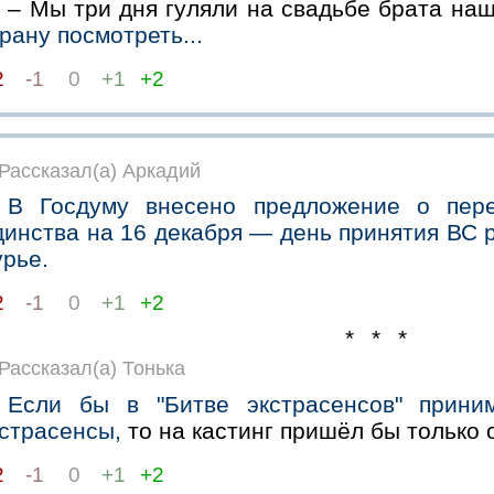
– Мы три дня гуляли на свадьбе брата наш
рану посмотреть...
2
-1
0
+1
+2
Рассказал(а) Аркадий
В Госдуму внесено предложение о пер
динства на 16 декабря — день принятия ВС 
урье.
2
-1
0
+1
+2
* * *
Рассказал(а) Тонька
Если бы в "Битве экстрасенсов" прини
кстрасенсы,
то на кастинг пришёл бы только 
2
-1
0
+1
+2