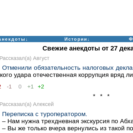
Анекдоты↓
Истории↓
Ф
Свежие анекдоты от 27 дек
Рассказал(а) Август
Отменили обязательность налоговых декла
кого удара отечественная коррупция вряд ли
2
-1
0
+1
+2
* * *
Рассказал(а) Алексей
Переписка с туроператором.
– Нам нужна трехдневная экскурсия по Абх
– Вы же только вчера вернулись из такой по