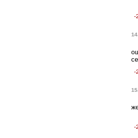
-
14
о
с
-
15
же
-