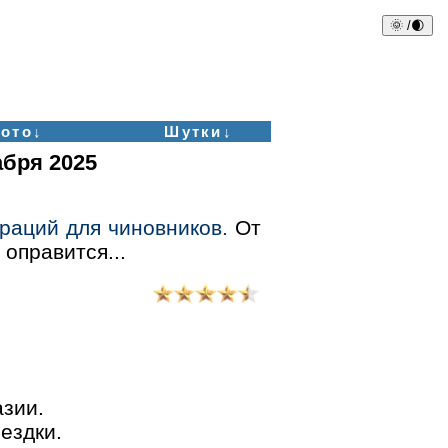
🌞 /🌒
ото↓
Шутки↓
абря 2025
раций для чиновников.
От
 оправится...
азии.
ездки.