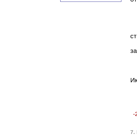
ст
за
Ик
-
7.