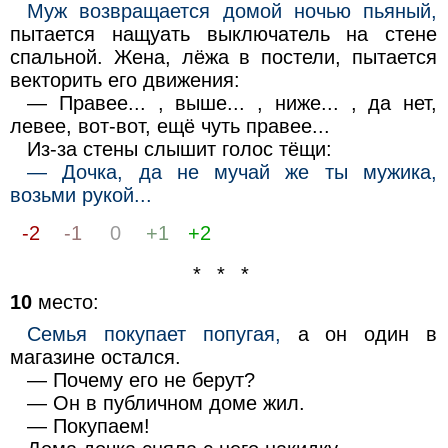
Муж возвращается домой ночью пьяный,
пытается нащуать выключатель на стене
спальной. Жена, лёжа в постели, пытается
векторить его движения:
— Правее... , выше... , ниже... , да нет,
левее, вот-вот, ещё чуть правее...
Из-за стены слышит голос тёщи:
— Дочка, да не мучай же ты мужика,
возьми рукой...
-2
-1
0
+1
+2
* * *
10
место:
Семья покупает попугая,
а он один в
магазине остался.
— Почему его не берут?
— Он в публичном доме жил.
— Покупаем!