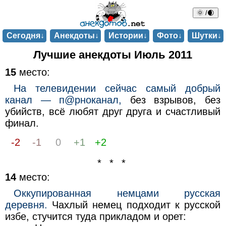
🌞 /🌒
Сегодня↓
Анекдоты↓
Истории↓
Фото↓
Шутки↓
Лучшие анекдоты Июль 2011
15
место:
На телевидении сейчас самый добрый
канал — п@рноканал,
без взрывов, без
убийств, всё любят друг друга и счастливый
финал.
-2
-1
0
+1
+2
* * *
14
место:
Оккупированная немцами русская
деревня.
Чахлый немец подходит к русской
избе, стучится туда прикладом и орет: