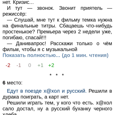
нет. Кризис...
И тут — звонок. Звонит приятель —
режиссёр:
— Слушай, мне тут к фильму темка нужна
на финальные титры. Сбацаешь что-нибудь
простенькое? Премьера через 2 недели уже,
погибаю, спасай!!!
— Данивапрос! Расскажи только о чём
фильм, чтобы я с музыкальной
Показать полностью... (до 1 мин. чтения)
-2
-1
0
+1
+2
* * *
6
место:
Едут в поезде х@хол и русский.
Решили в
дурака поиграть, а карт нет.
Решили играть тем, у кого что есть. х@хол
сало достал, ну а русский буханку черного
хлеба.