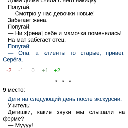
Дома дочка сняла с него накидку.
Попугай:
— Смотрю у нас девочки новые!
Забегает жена.
Попугай:
— Ни х[рена] себе и мамочка поменялась!
На мат забегает отец.
Попугай:
— Опа, а клиенты то старые, привет,
Серёга.
-2
-1
0
+1
+2
* * *
9
место:
Дети на следующий день после экскурсии.
Учитель:
Детишки, какие звуки мы слышали на
ферме?
— Муууу!