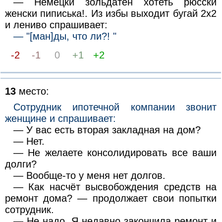
— Немецки зольдатен хотеть рюсски
женски пиписька!. Из избы выходит бугай 2х2
и лениво спрашивает:
— "[ман]ды, что ли?! "
-2
-1
0
+1
+2
13
место:
Сотрудник ипотечной компании звонит
женщине и спрашивает:
— У вас есть вторая закладная на дом?
— Нет.
— Не желаете консолидировать все ваши
долги?
— Вообще-то у меня нет долгов.
— Как насчёт высвобождения средств на
ремонт дома? — продолжает свои попытки
сотрудник.
— Не надо. Я недавно закончила ремонт и