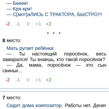
—
Бееее!
— Кря-кря!
— С[мот]аЛИСЬ С ТРАКТОРА, БЫСТРО!!!
-2
-1
0
+1
+2
* * *
8
место:
Мать ругает ребёнка:
— Ты настоящий поросёнок, весь
замарался! Ты знаешь, кто такой поросёнок?
— Да, мама, поросёнок — это сын
свиньи...
-2
-1
0
+1
+2
7
место:
Сидит дома композитор.
Работы нет. Денег