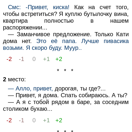
Смс: -Привет, киска!
Как на счет того,
чтобы встретиться? Я куплю бутылочку вина,
квартира полностью в нашем
распоряжении...
— Заманчивое предложение. Только Кати
дома нет.
Это её папа. Лучше пивасика
возьми. Я скоро буду. Муур..
-2
-1
0
+1
+2
* * *
2
место:
— Алло, привет,
дорогая, ты где?...
— Привет, я дома. Спать собираюсь. А ты?
— А я с тобой рядом в баре, за соседним
столиком бухаю...
-2
-1
0
+1
+2