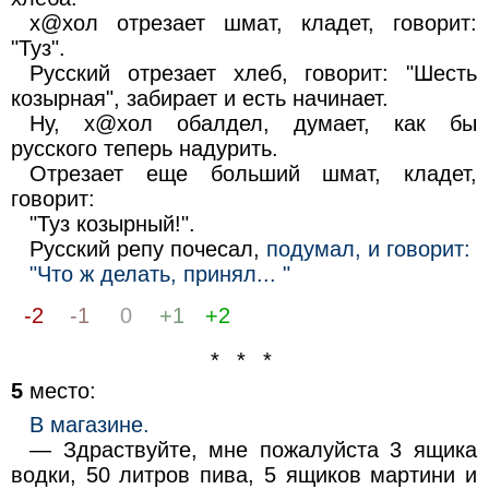
х@хол отрезает шмат, кладет, говорит:
"Туз".
Русский отрезает хлеб, говорит: "Шесть
козырная", забирает и есть начинает.
Ну, х@хол обалдел, думает, как бы
русского теперь надурить.
Отрезает еще больший шмат, кладет,
говорит:
"Туз козырный!".
Русский репу почесал,
подумал, и говорит:
"Что ж делать, принял... "
-2
-1
0
+1
+2
* * *
5
место:
В магазине.
— Здраствуйте, мне пожалуйста 3 ящика
водки, 50 литров пива, 5 ящиков мартини и