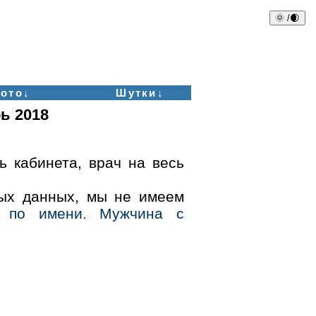
🌞 /🌒
ото↓
Шутки↓
ь 2018
ь кабинета, врач на весь
ых данных, мы не имеем
х по имени. Мужчина с