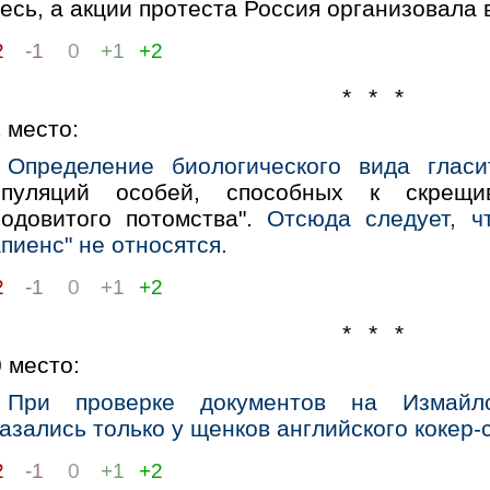
есь, а акции протеста Россия организовала 
2
-1
0
+1
+2
* * *
1
место:
Определение биологического вида гласи
опуляций особей, способных к скрещи
лодовитого потомства".
Отсюда следует, ч
пиенс" не относятся.
2
-1
0
+1
+2
* * *
0
место:
При проверке документов на Измайл
азались только у щенков английского кокер-
2
-1
0
+1
+2