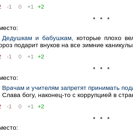
2
-1
0
+1
+2
* * *
место:
Дедушкам и бабушкам,
которые плохо вел
роз подарит внуков на все зимние каникулы
2
-1
0
+1
+2
* * *
место:
Врачам и учителям запретят принимать под
Слава богу, наконец-то с коррупцией в стра
2
-1
0
+1
+2
* * *
место: