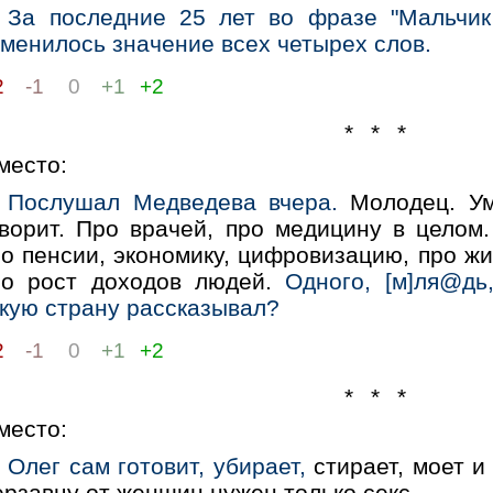
За последние 25 лет во фразе "Мальчик
менилось значение всех четырех слов.
2
-1
0
+1
+2
* * *
место:
Послушал Медведева вчера.
Молодец. Ум
оворит. Про врачей, про медицину в целом.
ро пенсии, экономику, цифровизацию, про ж
ро рост доходов людей.
Одного, [м]ля@дь
акую страну рассказывал?
2
-1
0
+1
+2
* * *
место:
Олег сам готовит, убирает,
стирает, моет и
рзавцу от женщин нужен только ceкc.