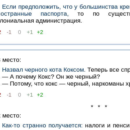
Если предположить, что у большинства кре
ностранные паспорта,
то по существу
олониальная администрация.
2
-1
0
+1
+2
3
место:
Назвал черного кота Коксом.
Теперь все сп
— А почему Кокс? Он же черный?
— Потому, что кокс — черный, наркоманы х
2
-1
0
+1
+2
* * *
2
место:
Как-то странно получается:
налоги и пенси