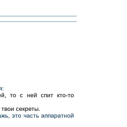
я:
й, то с ней спит кто-то
т твои секреты.
ажь, это часть аппаратной