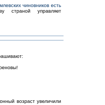
млевских чиновников есть
 страной управляет
рашивают:
реновы!
онный возраст увеличили