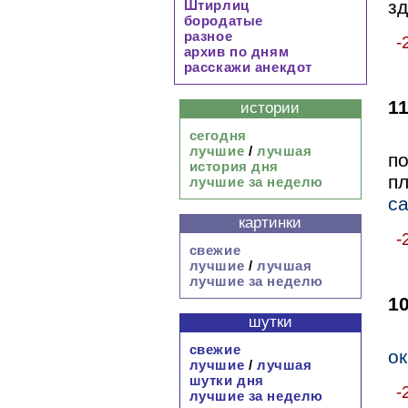
зд
Штирлиц
бородатые
разное
-
архив по дням
расскажи анекдот
1
истории
сегодня
лучшие
/
лучшая
п
история дня
п
лучшие за неделю
са
картинки
-
свежие
лучшие
/
лучшая
лучшие за неделю
1
шутки
свежие
ок
лучшие
/
лучшая
шутки дня
-
лучшие за неделю