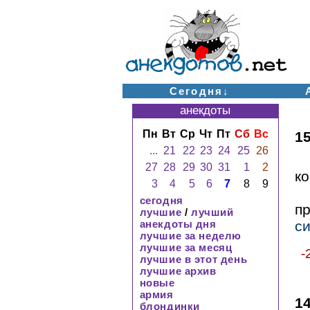
Сегодня↓
анекдоты
Пн
Вт
Ср
Чт
Пт
Сб
Вс
1
...
21
22
23
24
25
26
27
28
29
30
31
1
2
к
3
4
5
6
7
8
9
сегодня
п
лучшие
/
лучший
анекдоты дня
с
лучшие за неделю
лучшие за месяц
-
лучшие в этот день
лучшие архив
новые
армия
1
блондинки