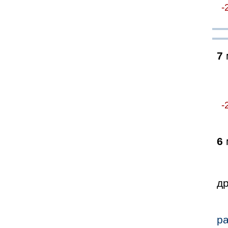
-
7
-
6
др
ра