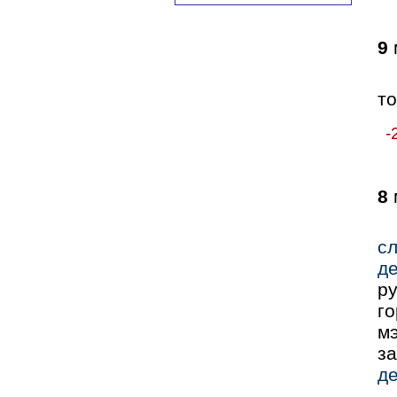
9
то
-
8
с
д
р
го
м
з
де