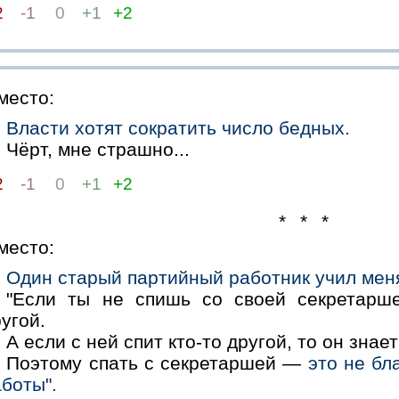
2
-1
0
+1
+2
место:
Власти хотят сократить число бедных.
Чёрт, мне страшно...
2
-1
0
+1
+2
* * *
место:
Один старый партийный работник учил мен
"Если ты не спишь со своей секретарше
угой.
А если с ней спит кто-то другой, то он знае
Поэтому спать с секретаршей —
это не бл
боты".