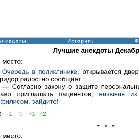
Анекдоты↓
Истории↓
Ф
Лучшие анекдоты Декабр
5
место:
Очередь в поликлинике,
открывается двер
оридор радостно сообщает:
— Согласно закону о защите персональн
раво приглашать пациентов,
называя и
ифилисом, зайдите!
2
-1
0
+1
+2
* * *
4
место: