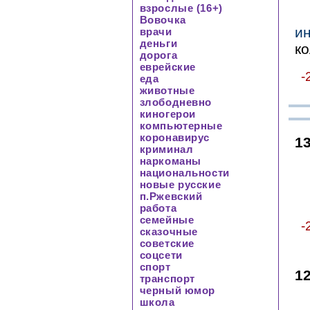
взрослые (16+)
Вовочка
и
врачи
деньги
к
дорога
еврейские
-
еда
животные
злободневно
киногерои
компьютерные
коронавирус
1
криминал
наркоманы
национальности
новые русские
п.Ржевский
работа
семейные
-
сказочные
советские
соцсети
спорт
1
транспорт
черный юмор
школа