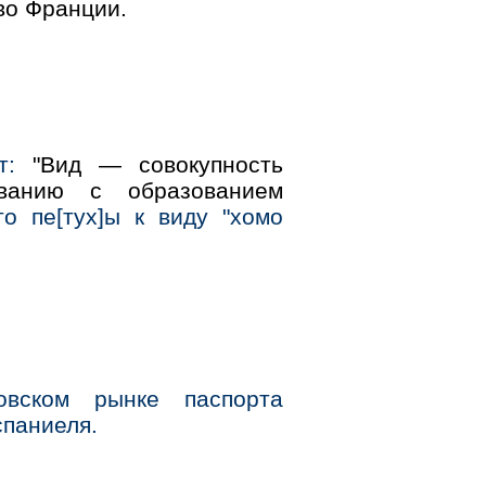
во Франции.
т:
"Вид — совокупность
ванию с образованием
то пе[тух]ы к виду "хомо
овском рынке паспорта
спаниеля.