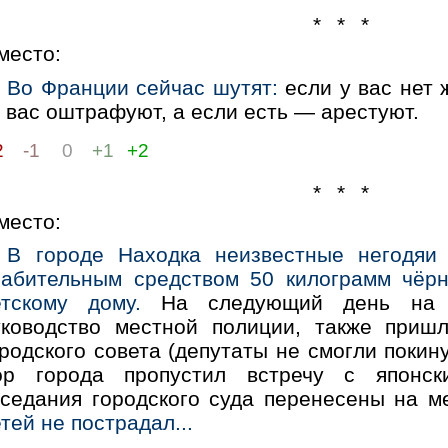
* * *
место:
Во Франции сейчас шутят:
если у вас нет 
 вас оштрафуют, а если есть — арестуют.
2
-1
0
+1
+2
* * *
место:
В городе Находка неизвестные негодяи
лабительным средством 50 килограмм чёр
етскому дому.
На следующий день на 
уководство местной полиции, также приш
родского совета (депутаты не смогли покин
эр города пропустил встречу с японск
аседания городского суда перенесены на м
тей не пострадал...