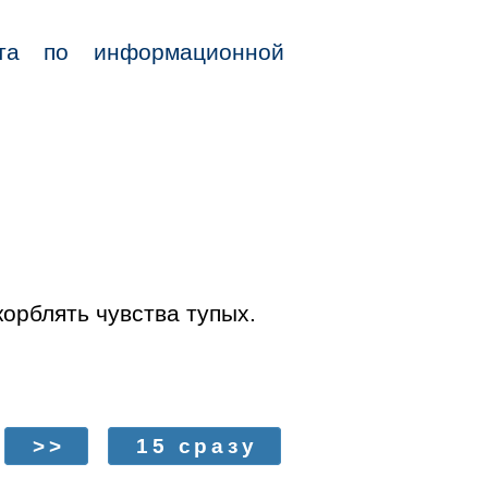
та по информационной
орблять чувства тупых.
>>
15 сразу