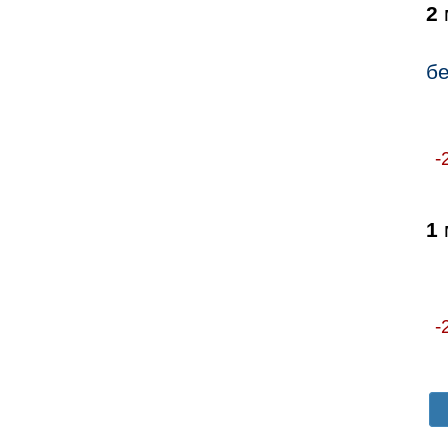
2
б
-
1
-