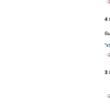
-
4
бы
"к
-
3
-