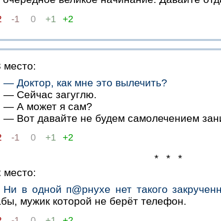
2
-1
0
+1
+2
3
место:
— Доктор, как мне это вылечить?
— Сейчас загуглю.
— А может я сам?
— Вот давайте не будем самолечением зани
2
-1
0
+1
+2
* * *
2
место:
Ни в одной п@рнухе нет такого закрученн
бы, мужик которой не берёт телефон.
2
-1
0
+1
+2