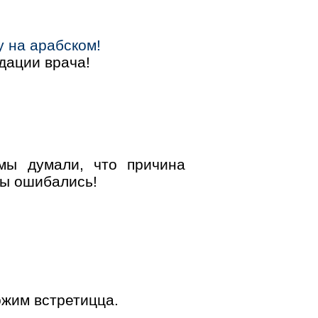
у на арабском!
дации врача!
ы думали, что причина
мы ошибались!
ожим встретицца.