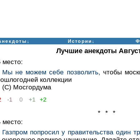
Анекдоты↓
Истории↓
Ф
Лучшие анекдоты Август
5
место:
Мы не можем себе позволить,
чтобы москв
рошлогодней коллекции
(С) Мосгордума
2
-1
0
+1
+2
* * *
4
место:
Газпром попросил у правительства один т
о очередное великое начинание. Давайте от