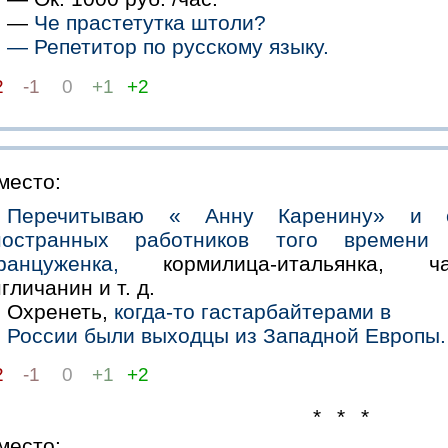
—
Че прастетутка штоли?
— Репетитор по русскому языку.
2
-1
0
+1
+2
место:
Перечитываю « Анну Каренину» и 
ностранных работников того времени
ранцуженка,
кормилица-итальянка, ча
гличанин и т. д.
Охренеть,
когда-то гастарбайтерами в
России были выходцы из Западной Европы.
2
-1
0
+1
+2
* * *
место: