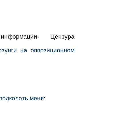
информации. Цензура
озунги на оппозиционном
подколоть меня: