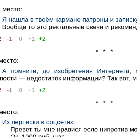
* * *
0
место:
Я нашла в твоём кармане патроны и записк
Вообще то это ректальные свечи и рекомен
2
-1
0
+1
+2
* * *
место:
А помните, до изобретения Интернета,
м
упости — недостаток информации? Так вот, 
2
-1
0
+1
+2
* * *
место:
Из перписки в соцсетях:
— Превет ты мне нравися есле нипротив м
— Ок. 1000 руб. /час.