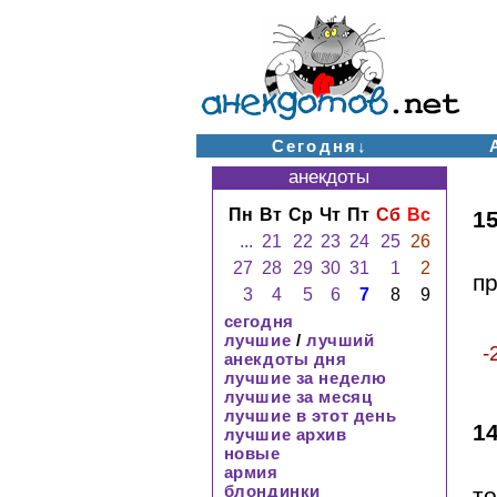
Сегодня↓
анекдоты
Пн
Вт
Ср
Чт
Пт
Сб
Вс
1
...
21
22
23
24
25
26
27
28
29
30
31
1
2
п
3
4
5
6
7
8
9
сегодня
лучшие
/
лучший
-
анекдоты дня
лучшие за неделю
лучшие за месяц
лучшие в этот день
1
лучшие архив
новые
армия
блондинки
т