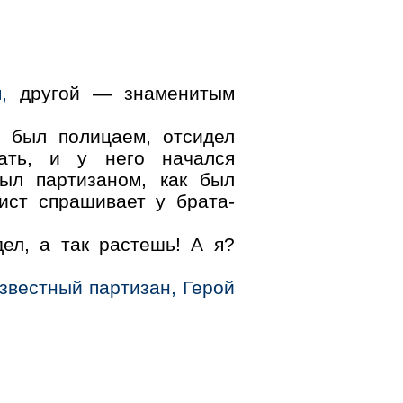
,
другой — знаменитым
о был полицаем, отсидел
тать, и у него начался
был партизаном, как был
рист спрашивает у брата-
ел, а так растешь! А я?
звестный партизан, Герой