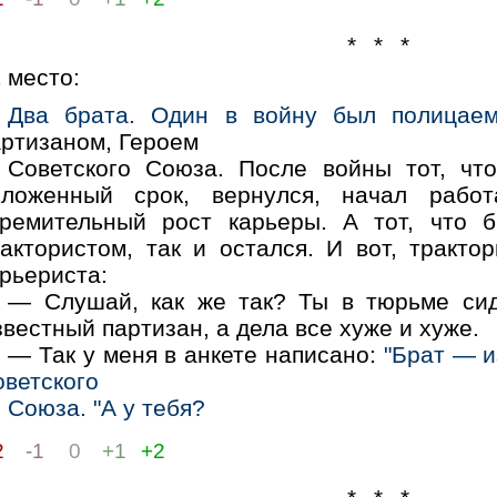
* * *
1
место:
Два брата. Один в войну был полицаем
артизаном, Героем
Советского Союза. После войны тот, чт
оложенный срок, вернулся, начал рабо
тремительный рост карьеры. А тот, что 
рактористом, так и остался. И вот, тракто
рьериста:
— Слушай, как же так? Ты в тюрьме сид
вестный партизан, а дела все хуже и хуже.
— Так у меня в анкете написано:
"Брат — и
оветского
Союза. "А у тебя?
2
-1
0
+1
+2