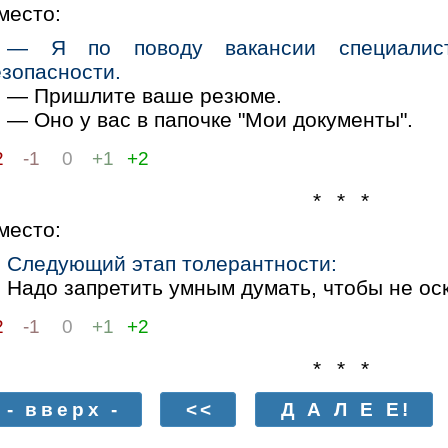
место:
— Я по поводу вакансии специалис
езопасности.
— Пришлите ваше резюме.
— Оно у вас в папочке "Мои документы".
2
-1
0
+1
+2
* * *
место:
Следующий этап толерантности:
Надо запретить умным думать, чтобы не оск
2
-1
0
+1
+2
* * *
- вверх -
<<
Д А Л Е Е!