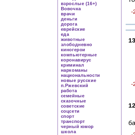
взрослые (16+)
Вовочка
-
врачи
деньги
дорога
еврейские
еда
1
животные
злободневно
киногерои
компьютерные
коронавирус
криминал
наркоманы
национальности
новые русские
-
п.Ржевский
работа
семейные
сказочные
1
советские
соцсети
спорт
транспорт
ба
черный юмор
школа
-