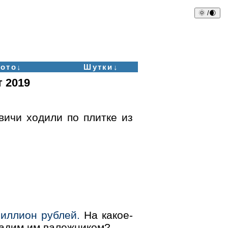
🌞 /🌒
ото↓
Шутки↓
 2019
ичи ходили по плитке из
риллион рублей.
На какое-
дадим им валежником?