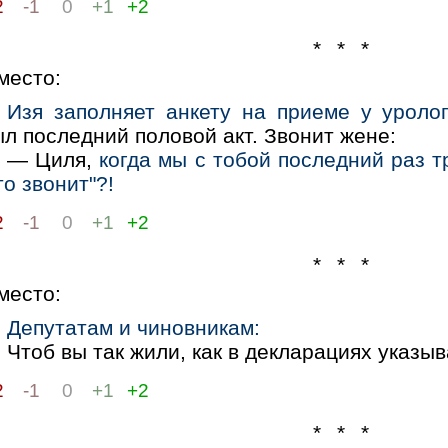
2
-1
0
+1
+2
* * *
место:
Изя заполняет анкету на приеме у уролог
л последний половой акт. Звонит жене:
— Циля,
когда мы с тобой последний раз т
то звонит"?!
2
-1
0
+1
+2
* * *
место:
Депутатам и чиновникам:
Чтоб вы так жили, как в декларациях указыв
2
-1
0
+1
+2
* * *