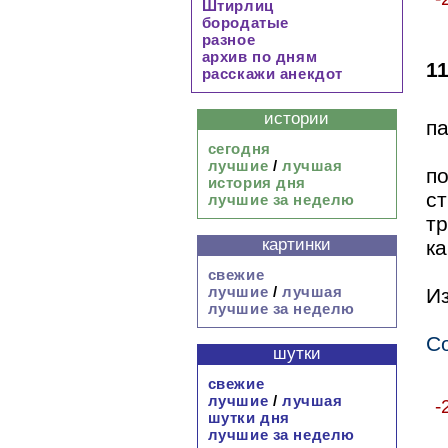
Штирлиц
бородатые
разное
архив по дням
1
расскажи анекдот
истории
п
сегодня
лучшие
/
лучшая
п
история дня
с
лучшие за неделю
т
картинки
ка
свежие
лучшие
/
лучшая
Из
лучшие за неделю
С
шутки
свежие
лучшие
/
лучшая
-
шутки дня
лучшие за неделю