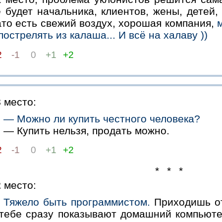
 будет начальника, клиентов, жены, детей, 
то есть свежий воздух, хорошая компания,
пострелять из калаша... И всё на халаву ))
2
-1
0
+1
+2
3
место:
— Можно ли купить честного человека?
— Купить нельзя, продать можно.
2
-1
0
+1
+2
* * *
2
место:
Тяжело быть программистом.
Приходишь от
 тебе сразу показывают домашний компьюте