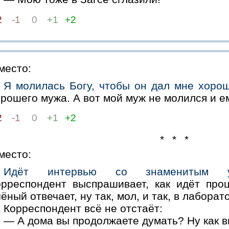
2
-1
0
+1
+2
место:
Я молилась Богу, чтобы он дал мне хоро
рошего мужа. А вот мой муж не молился и е
2
-1
0
+1
+2
* * *
место:
Идёт интервью со знаменитым уч
орреспондент выспрашивает, как идёт про
ёный отвечает, ну так, мол, и так, в лаборат
Корреспондент всё не отстаёт:
— А дома вы продолжаете думать? Ну как в