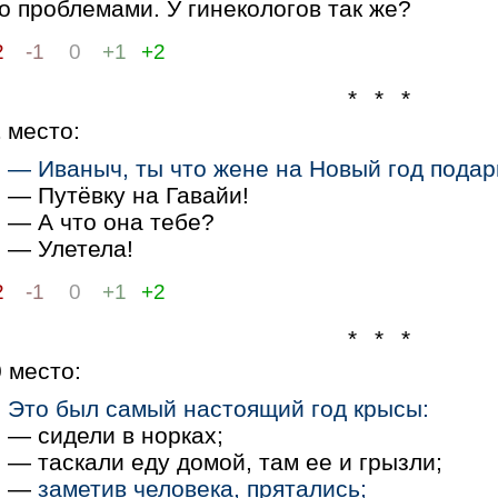
о проблемами. У гинекологов так же?
2
-1
0
+1
+2
* * *
1
место:
— Иваныч, ты что жене на Новый год пода
— Путёвку на Гавайи!
— А что она тебе?
— Улетела!
2
-1
0
+1
+2
* * *
0
место:
Это был самый настоящий год крысы:
— сидели в норках;
— таскали еду домой, там ее и грызли;
—
заметив человека, прятались;