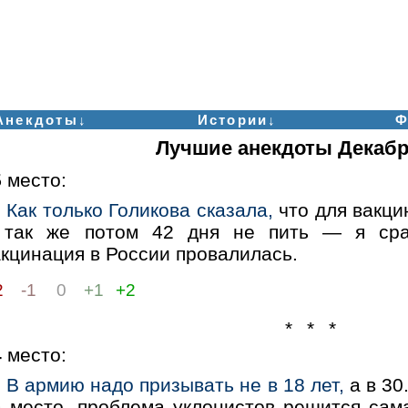
Анекдоты↓
Истории↓
Ф
Лучшие анекдоты Декабр
5
место:
Как только Голикова сказала,
что для вакци
 так же потом 42 дня не пить — я сра
кцинация в России провалилась.
2
-1
0
+1
+2
* * *
4
место:
В армию надо призывать не в 18 лет,
а в 30
а место, проблема уклонистов решится сам