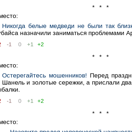
* * *
место:
Никогда белые медведи не были так близ
убайса назначили заниматься проблемами Ар
2
-1
0
+1
+2
* * *
место:
Остерегайтесь мошенников!
Перед праздн
 Шанель и золотые сережки, а прислали два
ыбалки.
2
-1
0
+1
+2
* * *
место:
— Назовите предел человеческой наивност