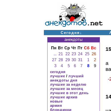
Сегодня↓
анекдоты
Пн
Вт
Ср
Чт
Пт
Сб
Вс
1
...
21
22
23
24
25
26
27
28
29
30
31
1
2
а
3
4
5
6
7
8
9
ва
сегодня
лучшие
/
лучший
-
анекдоты дня
лучшие за неделю
лучшие за месяц
лучшие в этот день
1
лучшие архив
новые
армия
блондинки
н