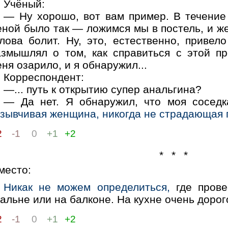
Учёный:
— Ну хорошо, вот вам пример. В течение
ной было так — ложимся мы в постель, и же
лова болит. Ну, это, естественно, привело
азмышлял о том, как справиться с этой п
ня озарило, и я обнаружил...
Корреспондент:
—... путь к открытию супер анальгина?
— Да нет. Я обнаружил, что моя сосе
тзывчивая женщина, никогда не страдающая 
2
-1
0
+1
+2
* * *
место:
Никак не можем определиться,
где провес
альне или на балконе. На кухне очень дорог
2
-1
0
+1
+2