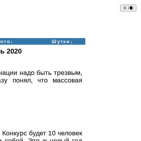
🌞 /🌒
ото↓
Шутки↓
ь 2020
нации надо быть трезвым,
зу понял, что массовая
. Конкурс будет 10 человек
а собой. Это ж целый год