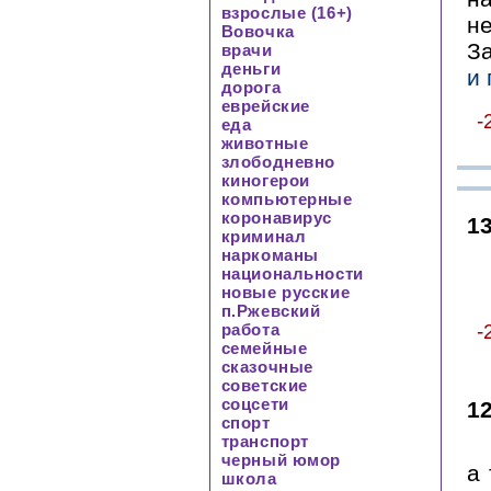
взрослые (16+)
не
Вовочка
За
врачи
деньги
и 
дорога
еврейские
-
еда
животные
злободневно
киногерои
компьютерные
коронавирус
1
криминал
наркоманы
национальности
новые русские
п.Ржевский
работа
-
семейные
сказочные
советские
соцсети
1
спорт
транспорт
черный юмор
а
школа