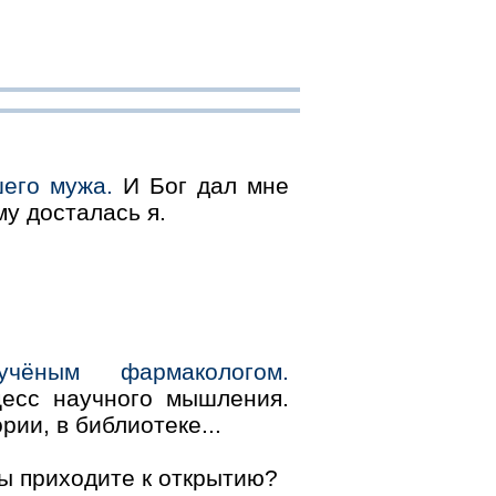
шего мужа.
И Бог дал мне
му досталась я.
ёным фармакологом.
цесс научного мышления.
ории, в библиотеке...
ы приходите к открытию?