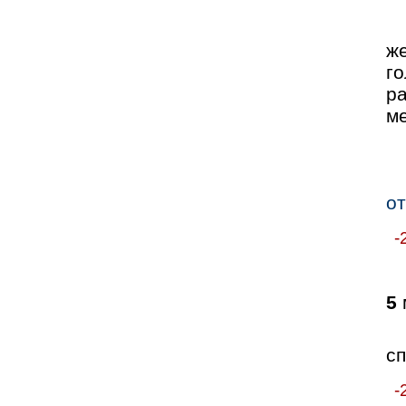
же
го
р
ме
о
-
5
сп
-