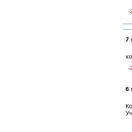
-
7
хо
-
6
К
Уч