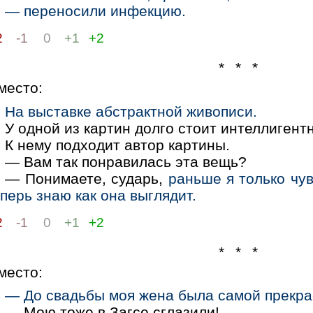
— переносили инфекцию.
2
-1
0
+1
+2
* * *
место:
На выставке абстрактной живописи.
У одной из картин долго стоит интеллигент
К нему подходит автор картины.
— Вам так понравилась эта вещь?
— Понимаете, сударь,
раньше я только чув
перь знаю как она выглядит.
2
-1
0
+1
+2
* * *
место:
— До свадьбы моя жена была самой прекра
— Мою тоже в Загсе сглазили!