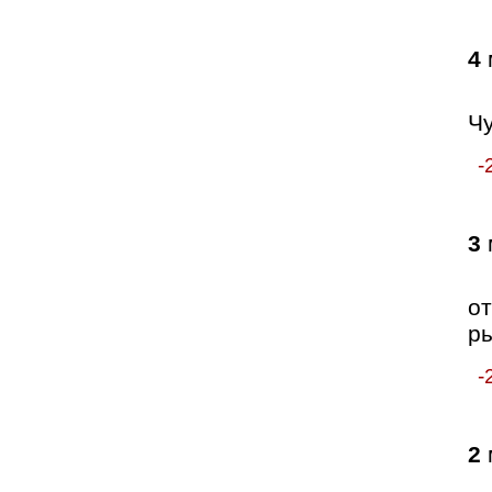
4
Ч
-
3
от
р
-
2