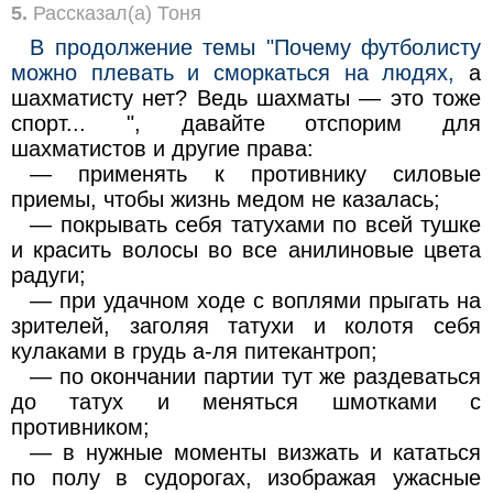
5.
Рассказал(а) Тоня
В продолжение темы "Почему футболисту
можно плевать и сморкаться на людях,
а
шахматисту нет? Ведь шахматы — это тоже
спорт... ", давайте отспорим для
шахматистов и другие права:
— применять к противнику силовые
приемы, чтобы жизнь медом не казалась;
— покрывать себя татухами по всей тушке
и красить волосы во все анилиновые цвета
радуги;
— при удачном ходе с воплями прыгать на
зрителей, заголяя татухи и колотя себя
кулаками в грудь а-ля питекантроп;
— по окончании партии тут же раздеваться
до татух и меняться шмотками с
противником;
— в нужные моменты визжать и кататься
по полу в судорогах, изображая ужасные