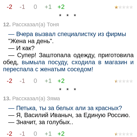
-2
-1
0
+1
+2
* * *
12.
Рассказал(а) Тоня
— Вчера вызвал специалистку из фирмы
"Жена на день".
— И как?
— Супер! Заштопала одежду, приготовила
обед,
вымыла посуду, сходила в магазин и
переспала с женатым соседом!
-2
-1
0
+1
+2
* * *
13.
Рассказал(а) Зяма
— Петька, ты за белых али за красных?
— Я, Василий Иваныч, за Единую Россию.
— Значит, за голубых..
-2
-1
0
+1
+2