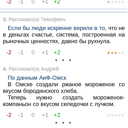
-2
-1
0
+1
+2
3.
Рассказал(а) Темофеич
Если бы люди искренне верили в то,
что не
в деньгах счастье, система, построенная на
рыночных ценностях, давно бы рухнула.
-2
-1
0
+1
+2
* * *
4.
Рассказал(а) Андрей
По данным АиФ-Омск
В Омске создали ржаное мороженое со
вкусом бородинского хлеба.
Теперь нужно создать мороженое-
компаньон со вкусом селедочки с лучком.
-2
-1
0
+1
+2
* * *