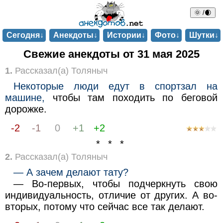
🌞 /🌒
Сегодня↓
Анекдоты↓
Истории↓
Фото↓
Шутки↓
Свежие анекдоты от 31 мая 2025
1.
Рассказал(а) Толяныч
Некоторые люди едут в спортзал на
машине,
чтобы там походить по беговой
дорожке.
-2
-1
0
+1
+2
* * *
2.
Рассказал(а) Толяныч
— А зачем делают тату?
— Во-первых, чтобы подчеркнуть свою
индивидуальность, отличие от других. А во-
вторых, потому что сейчас все так делают.