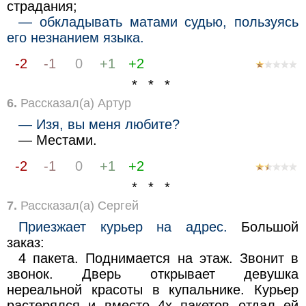
страдания;
— обкладывать матами судью, пользуясь
его незнанием языка.
-2
-1
0
+1
+2
* * *
6.
Рассказал(а) Артур
— Изя, вы меня любите?
— Местами.
-2
-1
0
+1
+2
* * *
7.
Рассказал(а) Сергей
Приезжает курьер на адрес.
Большой
заказ:
4 пакета. Поднимается на этаж. Звонит в
звонок. Дверь открывает девушка
нереальной красоты в купальнике. Курьер
растерялся и вместо 4х пакетов отдал ей