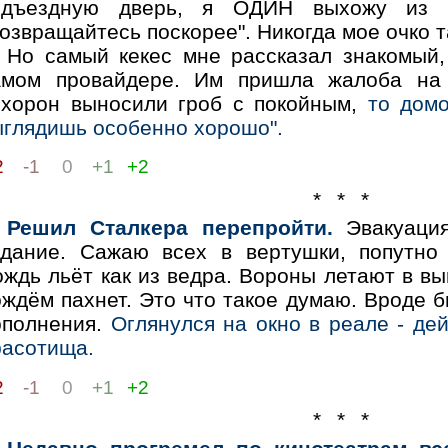
одъездную дверь, я ОДИН выхожу из п
озвращайтесь поскорее". Никогда мое очко т
Но самый кекес мне рассказал знакомый,
амом провайдере. Им пришла жалоба на 
охорон выносили гроб с покойным,
то домо
ыглядишь особенно хорошо".
2
-1
0
+1
+2
* * *
Решил Сталкера перепройти.
Эвакуация
адание. Сажаю всех в вертушки, попутно 
ждь льёт как из ведра. Вороны летают в вы
ождём пахнет. Это что такое думаю. Вроде 
ополнения.
Оглянулся на окно в реале - де
расотища.
2
-1
0
+1
+2
* * *