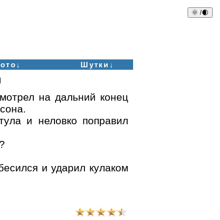
🌞 /🌒
ото↓
Шутки↓
и
мотрел на дальний конец
лсона.
стула и неловко поправил
?
збесился и ударил кулаком