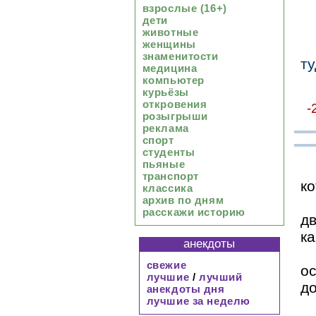
взрослые (16+)
дети
животные
женщины
знаменитости
т
медицина
компьютер
курьёзы
откровения
-
розыгрыши
реклама
спорт
студенты
пьяные
транспорт
к
классика
архив по дням
расскажи историю
д
к
анекдоты
свежие
о
лучшие
/
лучший
д
анекдоты дня
лучшие за неделю