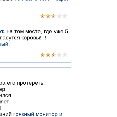
т,
на том месте, где уже 5
 пасутся коровы!
!!
лый.
ра его протереть.
ер.
ился.
яет -
!
ашний
грязный монитор и