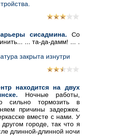
тройства.
арьеры сисадмина.
Со
ь... ... та-да-дамм! ... .
иатура закрыта изнутри
ентр находится на двух
нске.
Ночные работы,
ло сильно тормозить в
няем причины задержек.
еркасске вместе с нами. У
другом городе, так что я
осле длинной-длинной ночи