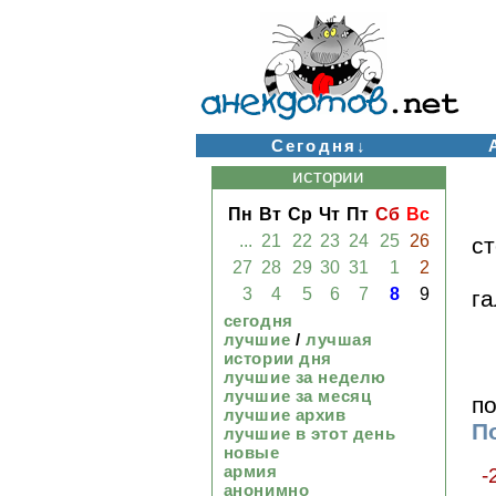
Сегодня↓
истории
Пн
Вт
Ср
Чт
Пт
Сб
Вс
...
21
22
23
24
25
26
ст
27
28
29
30
31
1
2
3
4
5
6
7
8
9
га
сегодня
лучшие
/
лучшая
истории дня
лучшие за неделю
лучшие за месяц
по
лучшие архив
По
лучшие в этот день
новые
армия
-
анонимно