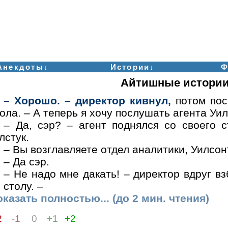
Анекдоты↓
Истории↓
Ф
Айтишные истори
– Хорошо. – директор кивнул,
потом пос
ола. – А теперь я хочу послушать агента Уи
– Да, сэр? – агент поднялся со своего 
лстук.
– Вы возглавляете отдел аналитики, Уилсон
– Да сэр.
– Не надо мне дакать! – директор вдруг в
 столу. –
казать полностью... (до 2 мин. чтения)
2
-1
0
+1
+2