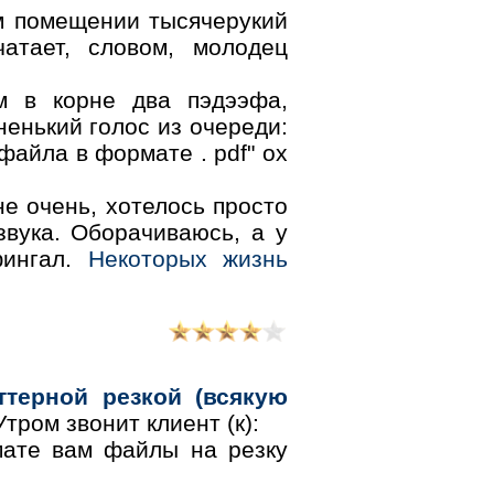
ом помещении тысячерукий
чатает, словом, молодец
м в корне два пэдээфа,
енький голос из очереди:
файла в формате . pdf" ох
не очень, хотелось просто
звука. Оборачиваюсь, а у
фингал.
Некоторых жизнь
терной резкой (всякую
тром звонит клиент (к):
рмате вам файлы на резку