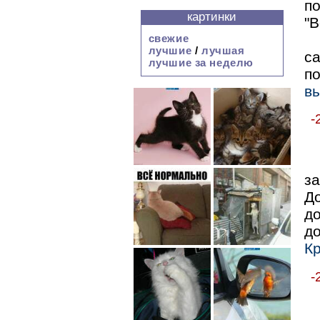
п
картинки
"В
свежие
лучшие
/
лучшая
с
лучшие за неделю
п
в
-
з
До
д
д
К
-