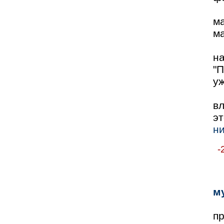
м
м
на
"П
уж
в
э
ни
-
м
п