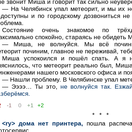
е звонит Миша и говорит так сильно неувер
— На Челябинск упал метеорит, и мы их н
едоступны и по городскому дозвониться не
роблема.
Состояние очень знакомое по трёхд
ксимально спокойно, стараясь не обидеть М
— Миша, не волнуйся. Мы всё почини
теорит починим, главное не переживай, теб
Миша успокоился и пошёл спать. А я н
ыяснилось, что метеорит реально был, Миша
 инженерами нашего московского офиса и по
— Нашли проблему. В Челябинске упал мете
— Ээээ… Ты это,
не волнуйся так. Езжа
азберёмся.
2
-1
0
+1
+2
* * *
<ry> дома нет принтера,
пошла распеча
отосервис