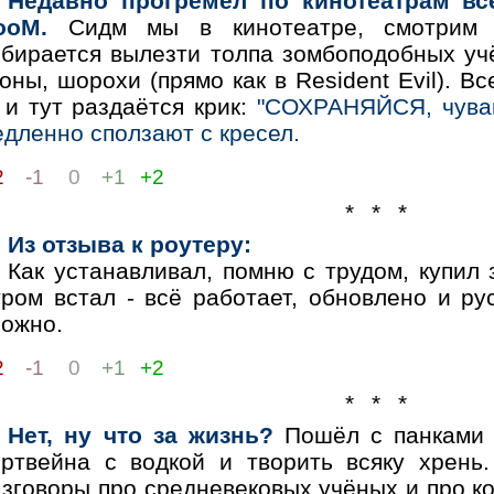
Недавно прогремел по кинотеатрам вс
ooM.
Сидм мы в кинотеатре, смотрим 
обирается вылезти толпа зомбоподобных уч
оны, шорохи (прямо как в Resident Evil). В
. и тут раздаётся крик:
"СОХРАНЯЙСЯ, чувак 
дленно сползают с кресел.
2
-1
0
+1
+2
* * *
Из отзыва к роутеру:
Как устанавливал, помню с трудом, купил 
тром встал - всё работает, обновлено и ру
ложно.
2
-1
0
+1
+2
* * *
Нет, ну что за жизнь?
Пошёл с панками 
ортвейна с водкой и творить всяку хрень
азговоры про средневековых учёных и про к