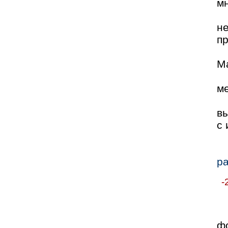
мн
н
п
Ма
ме
в
с
р
-
ф