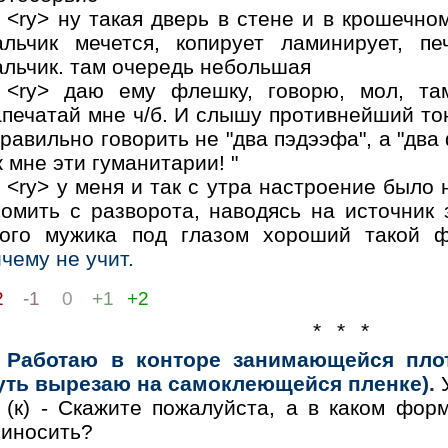
<ry> ну такая дверь в стене и в крошечн
альчик мечется, копирует ламинирует, пе
альчик. там очередь небольшая
<ry> даю ему флешку, говорю, мол, та
печатай мне ч/б. И слышу противнейший тон
равильно говорить не "два пэдээфа", а "два 
 мне эти гуманитарии! "
<ry> у меня и так с утра настроение было 
ломить с разворота, наводясь на источник 
того мужика под глазом хороший такой 
чему не учит.
2
-1
0
+1
+2
* * *
Работаю в конторе занимающейся плот
уть вырезаю на самоклеющейся пленке).
У
(к) - Скажите пожалуйста, а в каком фо
риносить?