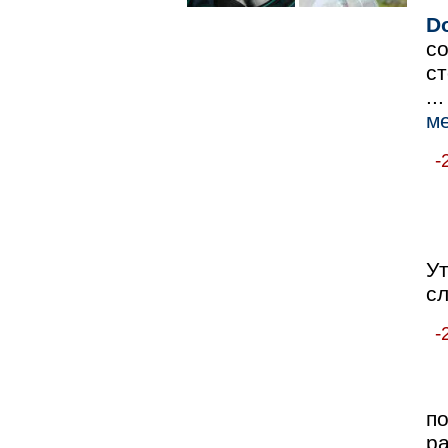
D
с
ст
..
ме
-
У
с
-
п
р