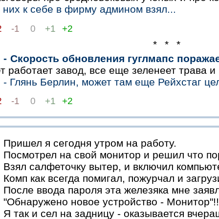
 них к себе в фирму админом взял...
2
-1
0
+1
+2
* * *
- Скорость обновления гуглмапс поражае
т работает завод, все еще зеленеет трава и
- Глянь Берлин, может там еще Рейхстаг це
2
-1
0
+1
+2
Пришел я сегодня утром на работу.
Посмотрел на свой монитор и решил что по
Взял салфеточку вытер, и включил компьют
Комп как всегда помигал, пожурчал и загруз
После ввода пароля эта железяка мне заявл
"Обнаружено новое устройство - Монитор"!!
Я так и сел на задницу - оказывается вчер