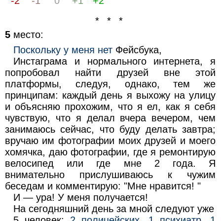
-2
-1
0
+1
+2
* * *
5
место:
Поскольку у меня нет
Фейсбука,
Инстаграма и нормального интернета, я
попробовал найти друзей вне этой
платформы, следуя, однако, тем же
принципам: каждый день я выхожу на улицу
и объясняю прохожим, что я ел, как я себя
чувствую, что я делал вчера вечером, чем
занимаюсь сейчас, что буду делать завтра;
вручаю им фотографии моих друзей и моего
хомячка, даю фотографии, где я ремонтирую
велосипед или где мне 2 года. Я
внимательно прислушиваюсь к чужим
беседам и комментирую: "Мне нравится! "
И — ура! У меня получается!
На сегодняшний день за мной следуют уже
5 человек:
2 полицейских, 1 психиатр, 1