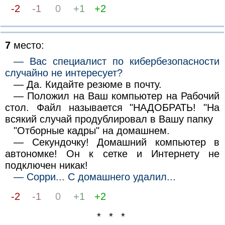
-2
-1
0
+1
+2
7
место:
— Вас специалист по кибербезопасности
случайно не интересует?
— Да. Кидайте резюме в почту.
— Положил на Ваш компьютер на Рабочий
стол. Файл называется "НАДОБРАТЬ! "На
всякий случай продублировал в Вашу папку
"Отборные кадры" на домашнем.
— Секундочку! Домашний компьютер в
автономке! Он к сетке и Интернету не
подключен никак!
— Сорри... С домашнего удалил...
-2
-1
0
+1
+2
* * *