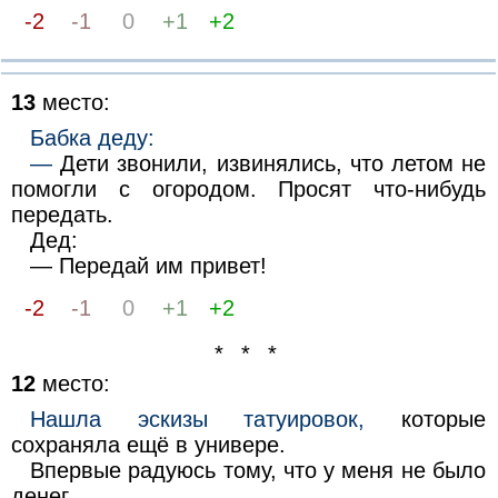
-2
-1
0
+1
+2
13
место:
Бабка деду:
—
Дети звонили, извинялись, что летом не
помогли с огородом. Просят что-нибудь
передать.
Дед:
— Передай им привет!
-2
-1
0
+1
+2
* * *
12
место:
Нашла эскизы татуировок,
которые
сохраняла ещё в универе.
Впервые радуюсь тому, что у меня не было
денег.