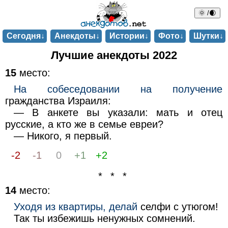
🌞 /🌒
Сегодня↓
Анекдоты↓
Истории↓
Фото↓
Шутки↓
Лучшие анекдоты 2022
15
место:
На собеседовании на получение
гражданства Израиля:
— В анкете вы указали: мать и отец
русские, а кто же в семье евреи?
— Никого, я первый.
-2
-1
0
+1
+2
* * *
14
место:
Уходя из квартиры, делай
селфи с утюгом!
Так ты избежишь ненужных сомнений.