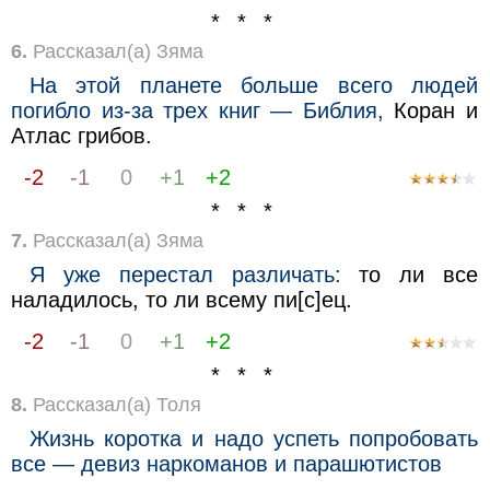
* * *
6.
Рассказал(а) Зяма
На этой планете больше всего людей
погибло из-за трех книг — Библия,
Коран и
Атлас грибов.
-2
-1
0
+1
+2
* * *
7.
Рассказал(а) Зяма
Я уже перестал различать:
то ли все
наладилось, то ли всему пи[c]ец.
-2
-1
0
+1
+2
* * *
8.
Рассказал(а) Толя
Жизнь коротка и надо успеть попробовать
все — девиз наркоманов и парашютистов