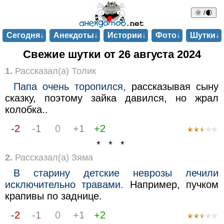
🌞 /🌒
Сегодня↓
Анекдоты↓
Истории↓
Фото↓
Шутки↓
Свежие шутки от 26 августа 2024
1.
Рассказал(а) Толик
Папа очень торопился,
рассказывая сыну
сказку, поэтому зайка давился, но жрал
колобка..
-2
-1
0
+1
+2
* * *
2.
Рассказал(а) Зяма
В старину детские неврозы лечили
исключительно травами.
Например, пучком
крапивы по заднице.
-2
-1
0
+1
+2