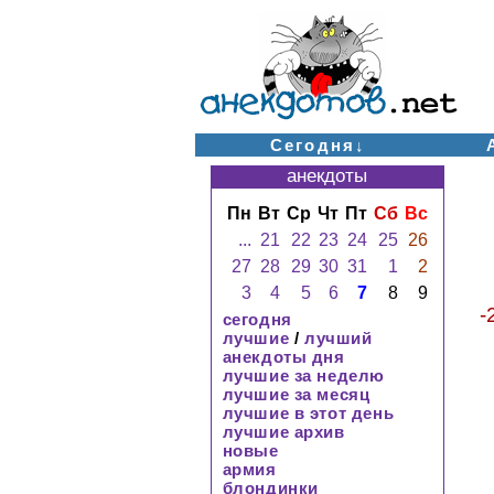
Сегодня↓
анекдоты
Пн
Вт
Ср
Чт
Пт
Сб
Вс
...
21
22
23
24
25
26
27
28
29
30
31
1
2
3
4
5
6
7
8
9
-
сегодня
лучшие
/
лучший
анекдоты дня
лучшие за неделю
лучшие за месяц
лучшие в этот день
лучшие архив
новые
армия
блондинки