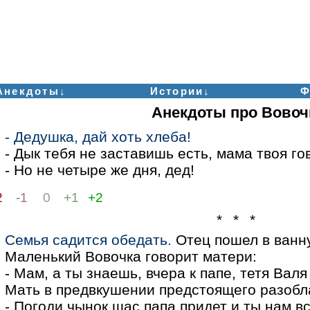
Анекдоты↓
Истории↓
Ф
Анекдоты про Вовоч
- Дедушка, дай хоть хлеба!
- Дык тебя не заставишь есть, мама твоя го
- Но не четыре же дня, дед!
2
-1
0
+1
+2
* * *
Семья садится обедать.
Отец пошел в ванн
Маленький Вовочка говорит матери:
- Мам, а ты знаешь, вчера к папе, тетя Валя
Мать в предвкушении предстоящего разобл
- Погоди чынок щас папа придет и ты нам в