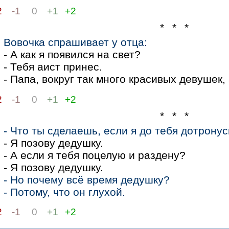
2
-1
0
+1
+2
* * *
Вовочка спрашивает у отца:
- А как я появился на свет?
- Тебя аист принес.
- Папа, вокруг так много красивых девушек
2
-1
0
+1
+2
* * *
- Что ты сделаешь, если я до тебя дотрону
- Я позову дедушку.
- А если я тебя поцелую и раздену?
- Я позову дедушку.
- Но почему всё время дедушку?
- Потому, что он глухой.
2
-1
0
+1
+2