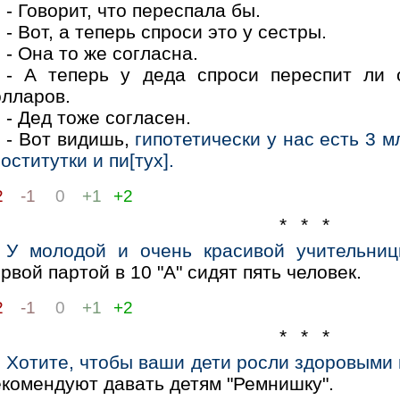
- Говорит, что переспала бы.
- Вот, а теперь спроси это у сестры.
- Она то же согласна.
- А теперь у деда спроси переспит ли 
олларов.
- Дед тоже согласен.
- Вот видишь,
гипотетически у нас есть 3 м
оститутки и пи[тух].
2
-1
0
+1
+2
* * *
У молодой и очень красивой учительниц
рвой партой в 10 "А" сидят пять человек.
2
-1
0
+1
+2
* * *
Хотите, чтобы ваши дети росли здоровыми
екомендуют давать детям "Ремнишку".