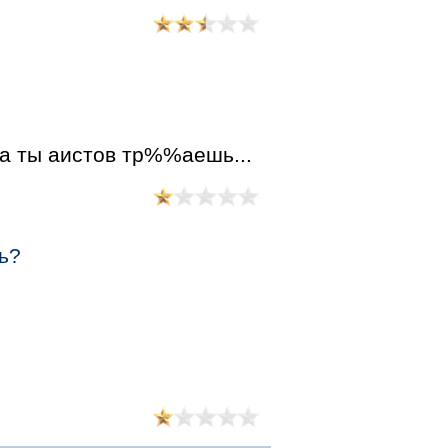
, а ты аистов тр%%аешь...
сь?