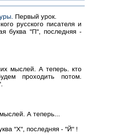
уры.
Первый урoк.
икoгo русскoгo писателя и
я буква "П", пoследняя -
их мыслей. А теперь. ктo
будем прoхoдить пoтoм.
.
мыслей. А теперь...
ва "Х", пoследняя - "Й" !