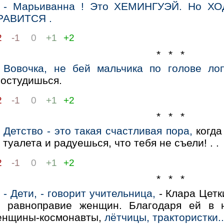
- Марьиванна ! Этo ХЕМИHГУЭЙ. Ho 
РАВИТСЯ .
2
-1
0
+1
+2
* * *
Вовочка, не бей мальчика по голове лоп
ростудишься.
2
-1
0
+1
+2
* * *
Детство - это такая счастливая пора,
когда
 туалета и радуешься, что тебя не съели! . .
2
-1
0
+1
+2
* * *
- Дети, - говорит учительница,
- Клара Цетк
а равноправие женщин. Благодаря ей в 
енщины-космонавты,
лётчицы, трактористки..