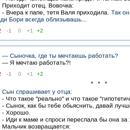
Приходит отец. Вовочка:
- Вчера к папе, тетя Валя приходила.
Так он
ди Бори всегда облизывашь...
2
-1
0
+1
+2
— Сыночка, где ты мечтаешь работать?
— Я мечтаю работать?!
2
-1
0
+1
+2
* * *
Сын спрашивает у отца:
- Что такое "реально" и что такое "гипотети
- Сынок, как бы тебе обьяснить, давай луч
- Хорошо.
- Иди к маме и спроси переспала бы она за 
Мальчик возвращается: