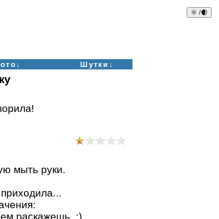
🌞 /🌒
ото↓
Шутки↓
ку
ворила!
ую мыть руки.
 приходила...
ачения:
сем раскажешь. ;)