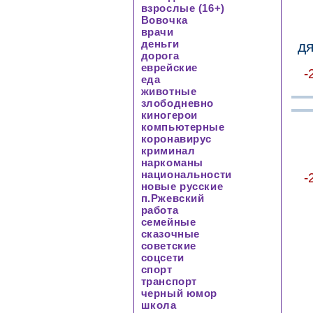
взрослые (16+)
Вовочка
врачи
деньги
дя
дорога
еврейские
-
еда
животные
злободневно
киногерои
компьютерные
коронавирус
криминал
наркоманы
национальности
-
новые русские
п.Ржевский
работа
семейные
сказочные
советские
соцсети
спорт
транспорт
черный юмор
школа