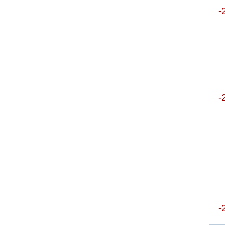
-
-
-