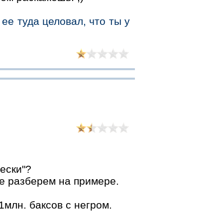
 ее туда целовал, что ты у
чески"?
ше разберем на примере.
1млн. баксов с негром.