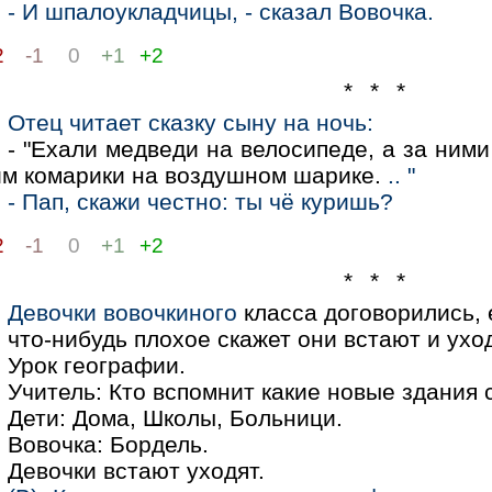
- И шпалоукладчицы, - сказал Вовочка.
2
-1
0
+1
+2
* * *
Отец читает сказку сыну на ночь:
- "Ехали медведи на велосипеде, а за ними 
им комарики на воздушном шарике.
.. "
- Пап, скажи честно: ты чё куришь?
2
-1
0
+1
+2
* * *
Девочки вовочкиного
класса договорились, 
что-нибудь плохое скажет они встают и уход
Урок географии.
Учитель: Кто вспомнит какие новые здания 
Дети: Дома, Школы, Больници.
Вовочка: Бордель.
Девочки встают уходят.