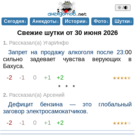
🌞 /🌒
Сегодня↓
Анекдоты↓
Истории↓
Фото↓
Шутки↓
Свежие шутки от 30 июня 2026
1.
Рассказал(а) УгарИнфо
Запрет на продажу алкоголя после 23:
00
сильно задевает чувства верующих в
Бахуса.
-2
-1
0
+1
+2
* * *
2.
Рассказал(а) Арсений
Дефицит бензина — это глобальный
заговор электросамокатчиков.
-2
-1
0
+1
+2