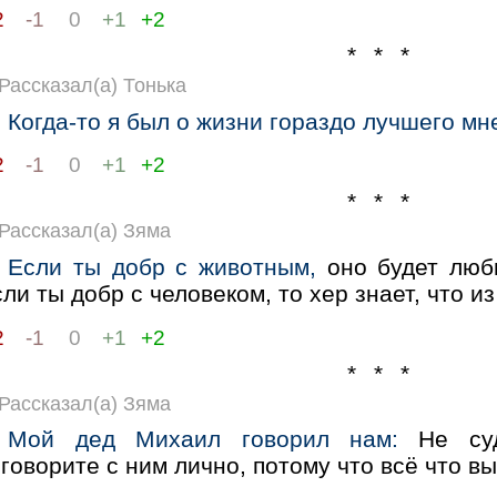
2
-1
0
+1
+2
* * *
Рассказал(а) Тонька
Когда-то я был о жизни гораздо лучшего мн
2
-1
0
+1
+2
* * *
Рассказал(а) Зяма
Если ты добр с животным,
оно будет люби
ли ты добр с человеком, то хер знает, что из
2
-1
0
+1
+2
* * *
Рассказал(а) Зяма
Мой дед Михаил говорил нам:
Не суд
говорите с ним лично, потому что всё что в