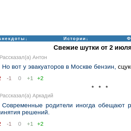
Анекдоты↓
Истории↓
Ф
Свежие шутки от 2 июля
Рассказал(а) Антон
Но вот у эвакуаторов в Москве бензин,
сцук
2
-1
0
+1
+2
* * *
Рассказал(а) Аркадий
Современные родители иногда обещают р
ринятия решений.
2
-1
0
+1
+2