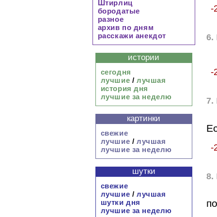
Штирлиц
-
бородатые
разное
архив по дням
расскажи анекдот
6.
истории
-
сегодня
лучшие
/
лучшая
история дня
лучшие за неделю
7.
картинки
Ес
свежие
лучшие
/
лучшая
-
лучшие за неделю
шутки
8.
свежие
лучшие
/
лучшая
по
шутки дня
лучшие за неделю