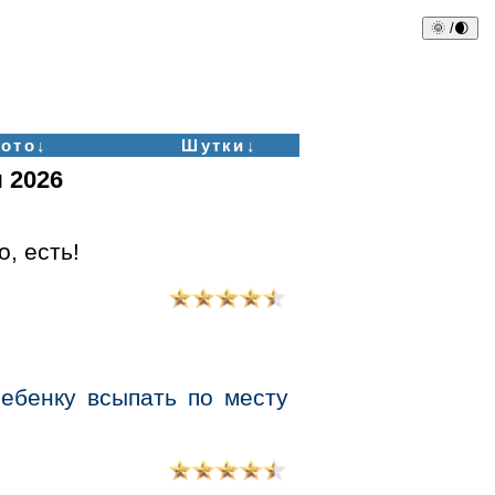
🌞 /🌒
ото↓
Шутки↓
 2026
о, есть!
ебенку всыпать по месту