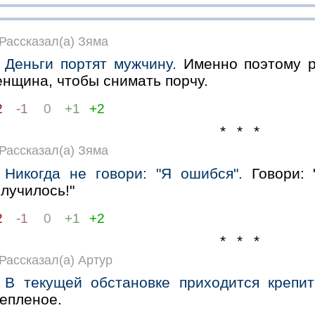
Рассказал(а) Зяма
Деньги портят мужчину.
Именно поэтому р
енщина, чтобы снимать порчу.
2
-1
0
+1
+2
* * *
Рассказал(а) Зяма
Никогда не говори: "Я ошибся".
Говори: 
лучилось!"
2
-1
0
+1
+2
* * *
Рассказал(а) Артур
В текущей обстановке приходится крепит
репленое.