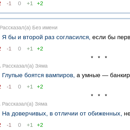
2
-1
0
+1
+2
Рассказал(а) Без имени
Я бы и второй раз согласился,
если бы перв
2
-1
0
+1
+2
* * *
.
Рассказал(а) Зяма
Глупые боятся вампиров,
а умные — банкир
2
-1
0
+1
+2
* * *
.
Рассказал(а) Зяма
На доверчивых, в отличии от обиженных,
не
2
-1
0
+1
+2