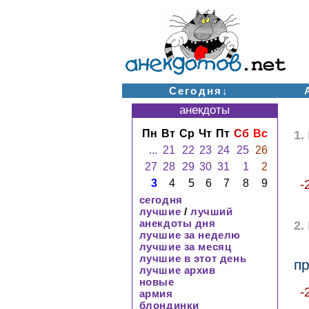
Сегодня↓
анекдоты
Пн
Вт
Ср
Чт
Пт
Сб
Вс
1.
...
21
22
23
24
25
26
27
28
29
30
31
1
2
3
4
5
6
7
8
9
-
сегодня
лучшие
/
лучший
анекдоты дня
2.
лучшие за неделю
лучшие за месяц
лучшие в этот день
п
лучшие архив
новые
-
армия
блондинки