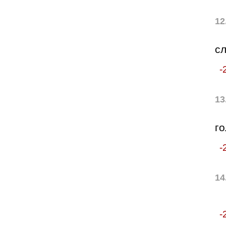
12
с
-
13
го
-
14
-