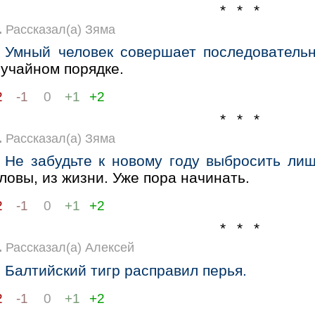
* * *
.
Рассказал(а) Зяма
Умный человек совершает последователь
лучайном порядке.
2
-1
0
+1
+2
* * *
.
Рассказал(а) Зяма
Не забудьте к новому году выбросить ли
ловы, из жизни. Уже пора начинать.
2
-1
0
+1
+2
* * *
.
Рассказал(а) Алексей
Балтийский тигр расправил перья.
2
-1
0
+1
+2