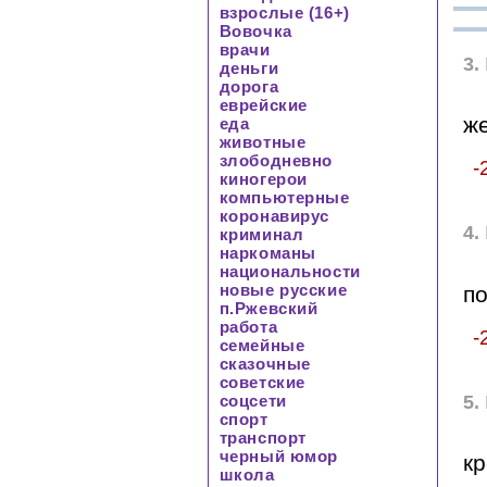
взрослые (16+)
Вовочка
врачи
3.
деньги
дорога
еврейские
ж
еда
животные
злободневно
-
киногерои
компьютерные
коронавирус
4.
криминал
наркоманы
национальности
новые русские
по
п.Ржевский
работа
-
семейные
сказочные
советские
5.
соцсети
спорт
транспорт
черный юмор
к
школа