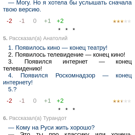
— Могу. Но я хотела бы услышать сначала
твою версию.
-2
-1
0
+1
+2
* * *
5.
Рассказал(а) Анатолий
1. Появилось кино — конец театру!
2. Появилось телевидение — конец кино!
3. Появился интернет — конец
телевидению!
4. Появился Роскомнадзор — конец
интернету!
5.?
-2
-1
0
+1
+2
* * *
6.
Рассказал(а) Турандот
— Кому на Руси жить хорошо?
— Это ты про классику или хочешь