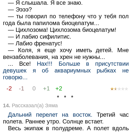
— Я слышала. Я все знаю.
— Ээээ?
— ты говорил по телефону что у тебя пол
года была папилома биоцелатум...
— Цихлозома! Цихлозома биоцелатум!
— И лабио сифилитис.
— Лабио френатус!
— Коля, я еще хочу иметь детей. Мне
вензаболевания, на хрен не нужны...
... Все!
Нах!!! Больше в присутствии
девушек я об аквариумных рыбках не
говорю...
-2
-1
0
+1
+2
* * *
14.
Рассказал(а) Зяма
Дальний перелет на восток.
Третий час
полета. Раннее утро. Солнце встает.
Весь экипаж в полудреме. А полет вдоль