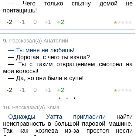
— Чего только спьяну домой не
притащишь!
-2
-1
0
+1
+2
9.
Рассказал(а) Анатолий
— Ты меня не любишь!
— Дорогая, с чего ты взяла?
— Ты с таким отвращением смотрел на
мои волосы!
— Да, но они были в супе!
-2
-1
0
+1
+2
* * *
10.
Рассказал(а) Зяма
Однажды Уатта пригласили
найти
неисправность в большой паровой машине.
Так как хозяева из-за простоя несли