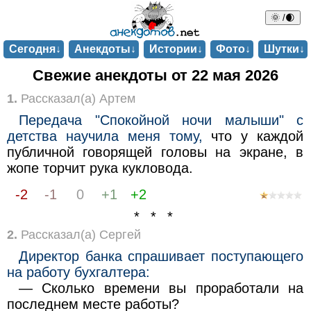
🌞 /🌒
Сегодня↓
Анекдоты↓
Истории↓
Фото↓
Шутки↓
Свежие анекдоты от 22 мая 2026
1.
Рассказал(а) Артем
Передача "Спокойной ночи малыши" с
детства научила меня тому,
что у каждой
публичной говорящей головы на экране, в
жопе торчит рука кукловода.
-2
-1
0
+1
+2
* * *
2.
Рассказал(а) Сергей
Директор банка спрашивает поступающего
на работу бухгалтера:
— Сколько времени вы проработали на
последнем месте работы?