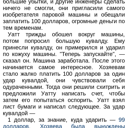
большие убытки, и другие инженеры сделать
ничего не смогли, они пригласили самого
изобретателя паровой машины и обещали
заплатить 100 долларов, огромные деньги по
тем временам.
Уатт трижды обошел вокруг машины,
потом попросил большую кувалду. Ему
принесли кувалду, он примерился и ударил
по кожуху машины. "Теперь запускайте", —
сказал он. Машина заработала. После этого
начинается самое интересное. Хозяевам
стало жалко платить 100 долларов за один
удар кувалдой, они чувствовали себя
одураченными. Тогда они решили схитрить и
предложили Уатту написать счет, чтобы
затем его попытаться оспорить. Уатт взял
лист бумаги и написал следующее. За удар
кувалдой —
1 доллар, за знание, куда ударить —
99
долларов. Хозяева была вынуждены