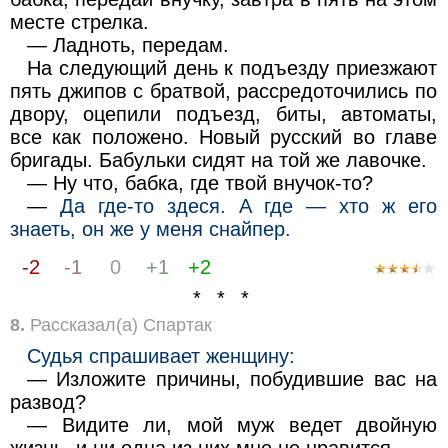
месте стрелка.
— Ладноть, передам.
На следующий день к подъезду приезжают
пять джипов с братвой, рассредоточились по
двору, оцепили подъезд, биты, автоматы,
все как положено. Новый русский во главе
бригады. Бабульки сидят на той же лавочке.
— Ну что, бабка, где твой внучок-то?
—
Да где-то здеся. А где — хто ж его
знаеть, он же у меня снайпер.
-2
-1
0
+1
+2
* * *
8.
Рассказал(а) Спартак
Судья спрашивает женщину:
— Изложите причины, побудившие вас на
развод?
— Видите ли, мой муж ведет двойную
жизнь, и ни одна из них мне не нравится.