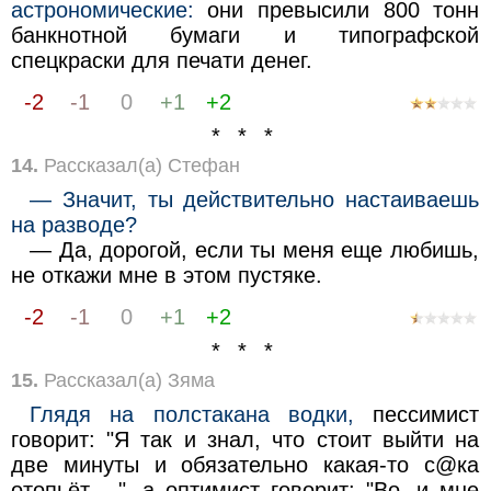
астрономические:
они превысили 800 тонн
банкнотной бумаги и типографской
спецкраски для печати денег.
-2
-1
0
+1
+2
* * *
14.
Рассказал(а) Стефан
— Значит, ты действительно настаиваешь
на разводе?
— Да, дорогой, если ты меня еще любишь,
не откажи мне в этом пустяке.
-2
-1
0
+1
+2
* * *
15.
Рассказал(а) Зяма
Глядя на полстакана водки,
пессимист
говорит: "Я так и знал, что стоит выйти на
две минуты и обязательно какая-то с@ка
отопьёт... ", а оптимист говорит: "Во, и мне