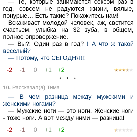
— Те, которые занимаются ceксом раз в
год, совсем не радуются жизни, вялые,
понурые… Есть такие? Покажитесь нам!
Вскакивает молодой человек, аж, светится
счастьем, улыбка на 32 зуба, в общем,
полное опровержение.
— Вы?! Один раз в год?
! А что ж такой
веселый?
— Потому, что СЕГОДНЯ!!!
-2
-1
0
+1
+2
* * *
10.
Рассказал(а) Тима
— В чем разница между мужскими и
женскими ногами?
— Мужские ноги — это ноги. Женские ноги
- тоже ноги. А вот между ними — разница!
-2
-1
0
+1
+2