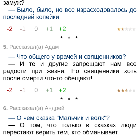
замуж?
— Было, было, но все израсходовалось до
последней копейки
-2
-1
0
+1
+2
* * *
5.
Рассказал(а) Адам
— Что общего у врачей и священников?
— И те и другие запрещают нам все
радости при жизни. Но священники хоть
после смерти что-то обещают!
-2
-1
0
+1
+2
* * *
6.
Рассказал(а) Андрей
— О чем сказка "Мальчик и волк"?
— О том, что только в сказках люди
перестают верить тем, кто обманывает.