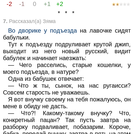
-2
-1
0
+1
+2
* * *
7.
Рассказал(а) Зяма
Во дворике у подъезда
на лавочке сидят
бабульки.
Тут к подъезду подруливает крутой джип,
выходит из него новый русский, видит
бабулек и начинает наезжать:
— Чего расселись, старые кошелки, у
моего подъезда, в натуре?
Одна из бабушек отвечает:
— Что ж ты, сынок, на нас ругаисси?
Совсем старость не уважаешь.
Я вот внучку своему на тебя пожалуюсь, он
мене в обиду не дасть.
— Что?! Какому-такому внучку? Что,
конкретный пацан? Так пусть завтра на
разборку подваливает, побазарим. Короче,
бабка, передай внучку, завтра в пять на этом