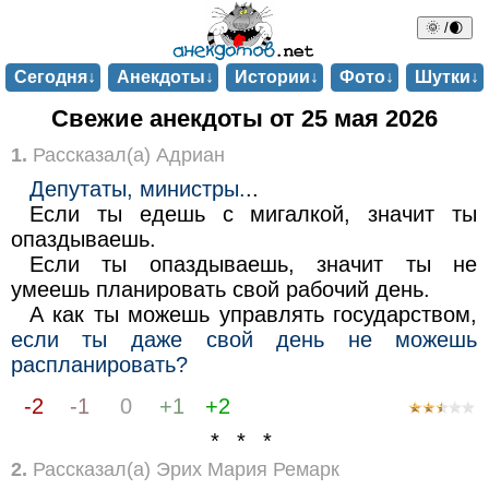
🌞 /🌒
Сегодня↓
Анекдоты↓
Истории↓
Фото↓
Шутки↓
Свежие анекдоты от 25 мая 2026
1.
Рассказал(а) Адриан
Депутаты, министры.
..
Если ты едешь с мигалкой, значит ты
опаздываешь.
Если ты опаздываешь, значит ты не
умеешь планировать свой рабочий день.
А как ты можешь управлять государством,
если ты даже свой день не можешь
распланировать?
-2
-1
0
+1
+2
* * *
2.
Рассказал(а) Эрих Мария Ремарк