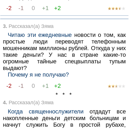
-2
-1
0
+1
+2
3.
Рассказал(а) Зяма
Читаю эти ежедневные
новости о том, как
простые люди переводят телефонным
мошенникам миллионы рублей. Откуда у них
такие деньги? У нас в стране какие-то
огромные тайные спецвыплаты тупым
выдают?
Почему я не получаю?
-2
-1
0
+1
+2
* * *
4.
Рассказал(а) Зяма
Когда священнослужители
отдадут все
накопленные деньги детским больницам и
начнут служить Богу в простой рубахе,