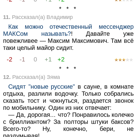
* * *
11.
Рассказал(а) Владимир
Как можно отечественный мессенджер
МАКСом называть?
! Давайте уже
повежливее — Максим Максимович. Там всё
таки целый майор сидит.
-2
-1
0
+1
+2
* * *
12.
Рассказал(а) Зяма
Сидят "новые русские"
в сауне, в комнате
отдыха, разлили водочку. Только собрались
сказать тост и чокнуться, раздается звонок
по мобильнику. Один из них отвечает:
— Да, дорогая... что? Понравилось колечко
с бриллиантом? За полторы штуки баксов?
Всего-то? Ну, конечно, бери, не
раздумывая!..