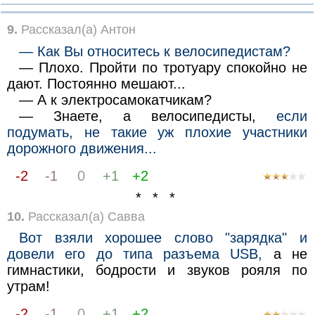
9.
Рассказал(а) Антон
— Как Вы относитесь к велосипедистам?
— Плохо. Пройти по тротуару спокойно не
дают. Постоянно мешают...
— А к электросамокатчикам?
— Знаете, а велосипедисты,
если
подумать, не такие уж плохие участники
дорожного движения...
-2
-1
0
+1
+2
* * *
10.
Рассказал(а) Савва
Вот взяли хорошее слово "зарядка" и
довели его до типа разъема USВ,
а не
гимнастики, бодрости и звуков рояля по
утрам!
-2
-1
0
+1
+2