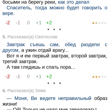
босыми на берегу реки,
как это делал
Спаситель, тогда можно будет говорить о
вере.
-2
-1
0
+1
+2
* * *
5.
Рассказал(а) Святослав
Завтрак съешь сам, обед раздели с
другом,
а ужин отдай врагу...
Вот я и ем первый завтрак, второй завтрак,
третий завтрак.
А там глядишь и спать пора...
-2
-1
0
+1
+2
* * *
6.
Рассказал(а) Зяма
— Моня, Ви ведете неправильный
образ
жизни!
— Ой! Только не надо мне завидовать!