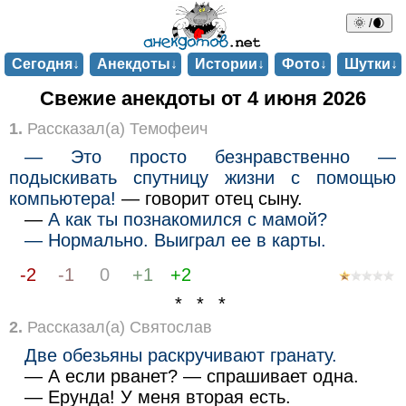
🌞 /🌒
Сегодня↓
Анекдоты↓
Истории↓
Фото↓
Шутки↓
Свежие анекдоты от 4 июня 2026
1.
Рассказал(а) Темофеич
— Это просто безнравственно —
подыскивать спутницу жизни с помощью
компьютера!
— говорит отец сыну.
—
А как ты познакомился с мамой?
— Нормально. Выиграл ее в карты.
-2
-1
0
+1
+2
* * *
2.
Рассказал(а) Святослав
Две обезьяны раскручивают гранату.
— А если рванет? — спрашивает одна.
— Ерунда! У меня вторая есть.