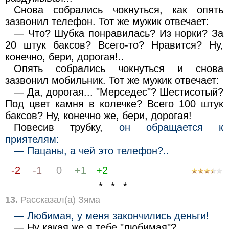
Снова собрались чокнуться, как опять
зазвонил телефон. Тот же мужик отвечает:
— Что? Шубка понравилась? Из норки? За
20 штук баксов? Всего-то? Нравится? Ну,
конечно, бери, дорогая!..
Опять собрались чокнуться и снова
зазвонил мобильник. Тот же мужик отвечает:
— Да, дорогая... "Мерседес"? Шестисотый?
Под цвет камня в колечке? Всего 100 штук
баксов? Ну, конечно же, бери, дорогая!
Повесив трубку,
он обращается к
приятелям:
— Пацаны, а чей это телефон?..
-2
-1
0
+1
+2
* * *
13.
Рассказал(а) Зяма
— Любимая, у меня закончились деньги!
— Ну какая же я тебе "любимая"?