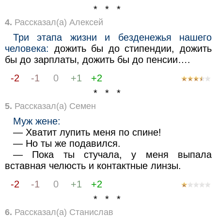
* * *
4.
Рассказал(а) Алексей
Три этапа жизни и безденежья нашего
человека:
дожить бы до стипендии, дожить
бы до зарплаты, дожить бы до пенсии….
-2
-1
0
+1
+2
* * *
5.
Рассказал(а) Семен
Муж жене:
— Хватит лупить меня по спине!
— Но ты же подавился.
— Пока ты стучала, у меня выпала
вставная челюсть и контактные линзы.
-2
-1
0
+1
+2
* * *
6.
Рассказал(а) Станислав