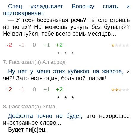
Отец укладывает Вовочку спать и
приговаривает:
— У тебя бессвязная речь? Ты еле стоишь
на ногах? Не можешь уснуть без бутылки?
Не волнуйся, тебе всего семь месяцев...
-2
-1
0
+1
+2
* * *
7.
Рассказал(а) Альфред
Ну нет у меня этих кубиков на животе,
и
чё?! Зато есть один, большой шарик!
-2
-1
0
+1
+2
* * *
8.
Рассказал(а) Зяма
Дефолта точно не будет,
это нехорошее
иностранное слово...
Будет пи[c]ец.