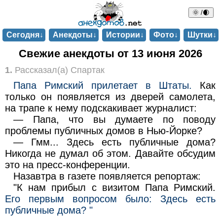
🌞 /🌒
Сегодня↓
Анекдоты↓
Истории↓
Фото↓
Шутки↓
Свежие анекдоты от 13 июня 2026
1.
Рассказал(а) Спартак
Папа Римский прилетает в Штаты.
Как
только он появляется из дверей самолета,
на трапе к нему подскакивает журналист:
— Папа, что вы думаете по поводу
проблемы публичных домов в Нью-Йорке?
— Гмм... Здесь есть публичные дома?
Никогда не думал об этом. Давайте обсудим
это на пресс-конференции.
Назавтра в газете появляется репортаж:
"К нам прибыл с визитом Папа Римский.
Его первым вопросом было: Здесь есть
публичные дома? "