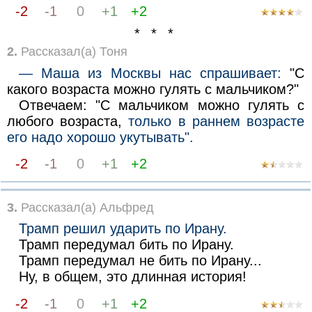
-2
-1
0
+1
+2
* * *
2.
Рассказал(а) Тоня
— Маша из Москвы нас спрашивает:
"С
какого возраста можно гулять с мальчиком?"
Отвечаем: "С мальчиком можно гулять с
любого возраста,
только в раннем возрасте
его надо хорошо укутывать".
-2
-1
0
+1
+2
3.
Рассказал(а) Альфред
Трамп решил ударить по Ирану.
Трамп передумал бить по Ирану.
Трамп передумал не бить по Ирану...
Ну, в общем, это длинная история!
-2
-1
0
+1
+2