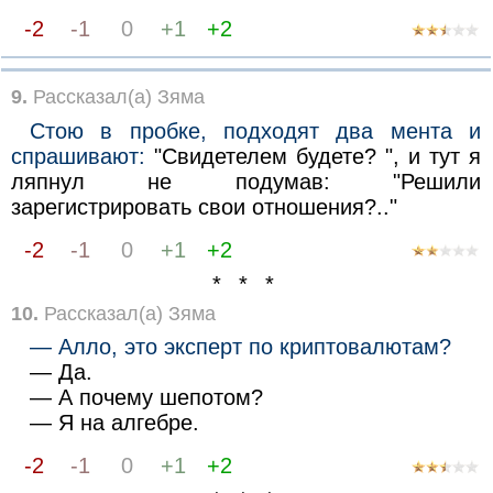
-2
-1
0
+1
+2
9.
Рассказал(а) Зяма
Стою в пробке, подходят два мента и
спрашивают:
"Свидетелем будете? ", и тут я
ляпнул не подумав: "Решили
зарегистрировать свои отношения?.."
-2
-1
0
+1
+2
* * *
10.
Рассказал(а) Зяма
— Алло, это эксперт по криптовалютам?
— Да.
— А почему шепотом?
— Я на алгебре.
-2
-1
0
+1
+2