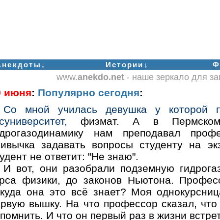
Анекдоты↓
Истории↓
Ф
www.
anekdo.net
- наше зеркало для з
9 июня
:
Популярно сегодня
:
Со мной училась девушка у которой п
суниверситет,
физмат. А в Пермском 
идрогазодинамику нам преподавал проф
ривычка задавать вопросы студенту на эк
удент не ответит: "Не знаю".
И вот, они разобрали подземную гидрога
урса физики, до законов Ньютона. Профес
ткуда она это всё знает? Моя однокурсниц
ервую вышку. На что профессор сказал, что
помнить. И что он первый раз в жизни встрет