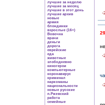
лучшие за неделю
лучшие за месяц
лучшие в этот день
-
лучшие архив
новые
армия
блондинки
взрослые (16+)
2
Вовочка
врачи
деньги
не
дорога
еврейские
еда
-
животные
злободневно
киногерои
компьютерные
коронавирус
ча
криминал
наркоманы
-
национальности
новые русские
п.Ржевский
работа
семейные
п