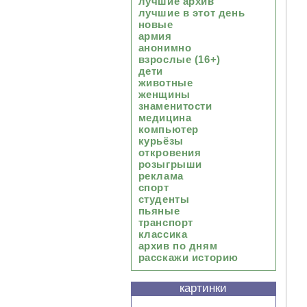
лучшие архив
лучшие в этот день
новые
армия
анонимно
взрослые (16+)
дети
животные
женщины
знаменитости
медицина
компьютер
курьёзы
откровения
розыгрыши
реклама
спорт
студенты
пьяные
транспорт
классика
архив по дням
расскажи историю
картинки