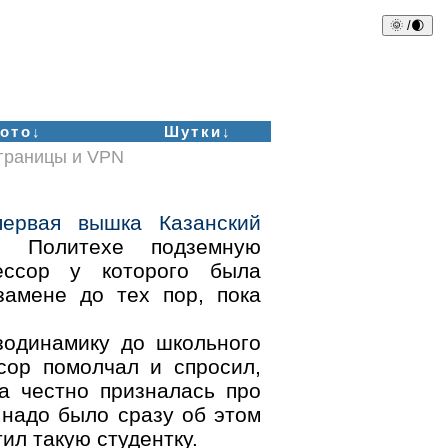
🌞 /🌒
ото↓
Шутки↓
аграницы и VPN
ервая вышка Казанский
Политехе подземную
ессор у которого была
замене до тех пор, пока
зодинамику до школьного
сор помолчал и спросил,
а честно призналась про
 надо было сразу об этом
ил такую студентку.