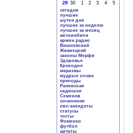
29
30
1
2
3
4
5
сегодня
лучшие
шутки дня
лучшие за неделю
лучшие за месяц
автомобили
армян.радио
Вишневский
Жванецкий
законы Мерфи
Здоровье
Крокодил
маразмы
мудрые слова
преподы
Раневская
садюшки
Семенов
сочинения
смс-анекдоты
статусы
тосты
Фоменко
футбол
цитаты