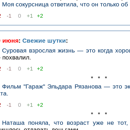
Моя сокурсница ответила, что он только об 
2
-1
0
+1
+2
9 июня
:
Свежие шутки
:
Суровая взрослая жизнь — это когда хоро
 похвалил.
2
-1
0
+1
+2
* * *
Фильм "Гараж" Эльдара Рязанова — это э
та.
2
-1
0
+1
+2
* * *
Наташа поняла, что возраст уже не тот,
ришлось отдавать деньгами.