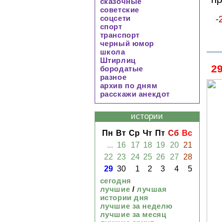
сказочные
советские
-
соцсети
спорт
транспорт
черный юмор
школа
Штирлиц
2
бородатые
разное
архив по дням
расскажи анекдот
истории
Пн
Вт
Ср
Чт
Пт
Сб
Вс
...
16
17
18
19
20
21
22
23
24
25
26
27
28
29
30
1
2
3
4
5
сегодня
лучшие
/
лучшая
истории дня
лучшие за неделю
лучшие за месяц