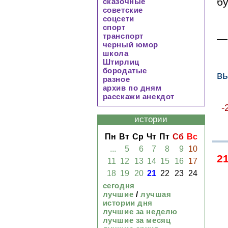
бу
сказочные
советские
соцсети
спорт
транспорт
—
черный юмор
школа
Штирлиц
бородатые
вы
разное
архив по дням
расскажи анекдот
-
истории
Пн
Вт
Ср
Чт
Пт
Сб
Вс
...
5
6
7
8
9
10
2
11
12
13
14
15
16
17
18
19
20
21
22
23
24
сегодня
лучшие
/
лучшая
истории дня
лучшие за неделю
лучшие за месяц