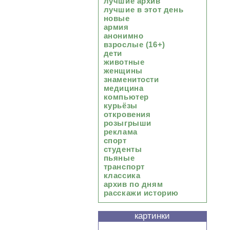
лучшие архив
лучшие в этот день
новые
армия
анонимно
взрослые (16+)
дети
животные
женщины
знаменитости
медицина
компьютер
курьёзы
откровения
розыгрыши
реклама
спорт
студенты
пьяные
транспорт
классика
архив по дням
расскажи историю
картинки