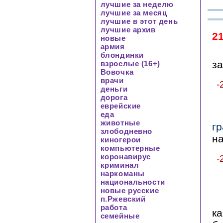
лучшие за неделю
лучшие за месяц
лучшие в этот день
лучшие архив
2
новые
армия
блондинки
за
взрослые (16+)
Вовочка
врачи
-
деньги
дорога
еврейские
еда
животные
г
злободневно
на
киногерои
компьютерные
коронавирус
-
криминал
наркоманы
национальности
новые русские
п.Ржевский
работа
ка
семейные