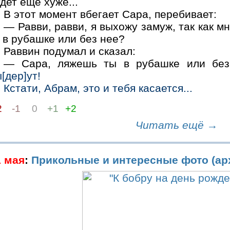
дет еще хуже...
В этот момент вбегает Сара, перебивает:
— Равви, равви, я выхожу замуж, так как м
 в рубашке или без нее?
Раввин подумал и сказал:
— Сара, ляжешь ты в рубашке или б
[дер]ут!
Кстати, Абрам, это и тебя касается...
2
-1
0
+1
+2
Читать ещё →
1 мая
:
Прикольные и интересные фото (ар