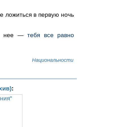
не ложиться в первую ночь
ез нее —
тебя все равно
Национальности
хив)
: