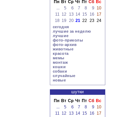
Пн
Вт
Ср
Чт
Пт
Сб
Вс
...
5
6
7
8
9
10
11
12
13
14
15
16
17
18
19
20
21
22
23
24
сегодня
лучшие за неделю
лучшие
фото-приколы
фото-архив
животные
красота
мемы
монтаж
кошки
собаки
случайные
новые
шутки
Пн
Вт
Ср
Чт
Пт
Сб
Вс
...
5
6
7
8
9
10
11
12
13
14
15
16
17