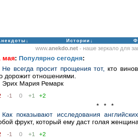
Анекдоты↓
Истории↓
Ф
www.
anekdo.net
- наше зеркало для з
1 мая
:
Популярно сегодня
:
Не всегда просит прощения тот,
кто винов
то дорожит отношениями.
Эрих Мария Ремарк
2
-1
0
+1
+2
* * *
Как показывают исследования английских
бой фрукт, который ему даст голая женщина
2
-1
0
+1
+2