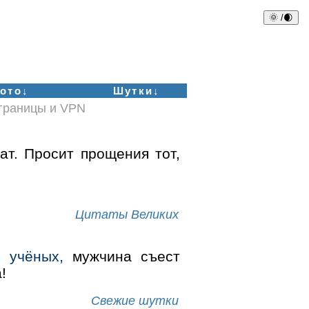
🌞 /🌒
ото↓
Шутки↓
аграницы и VPN
ат. Просит прощения тот,
Цитаты Великих
 учёных,
мужчина съест
!
Свежие шутки