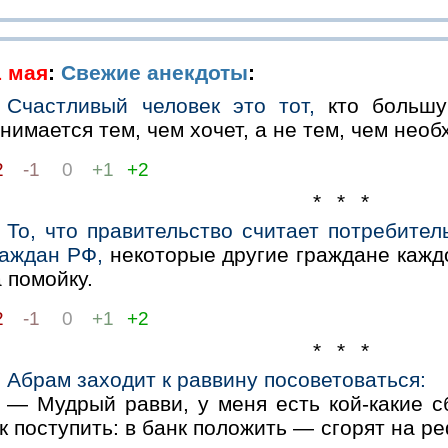
1 мая
:
Свежие анекдоты
:
Счастливый человек это тот,
кто большу
нимается тем, чем хочет, а не тем, чем необ
2
-1
0
+1
+2
* * *
То, что правительство считает потребител
раждан РФ,
некоторые другие граждане каждо
 помойку.
2
-1
0
+1
+2
* * *
Абрам заходит к раввину посоветоваться:
— Мудрый равви, у меня есть кой-какие с
к поступить: в банк положить — сгорят на р