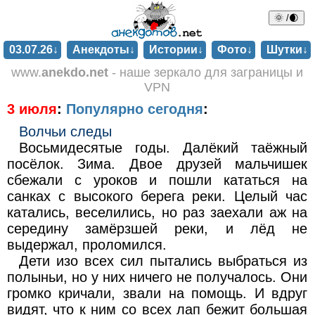
🌞 /🌒
03.07.26↓
Анекдоты↓
Истории↓
Фото↓
Шутки↓
www.
anekdo.net
- наше зеркало для заграницы и
VPN
3 июля
:
Популярно сегодня
:
Волчьи следы
Восьмидесятые годы. Далёкий таёжный
посёлок. Зима. Двое друзей мальчишек
сбежали с уроков и пошли кататься на
санках с высокого берега реки. Целый час
катались, веселились, но раз заехали аж на
середину замёрзшей реки, и лёд не
выдержал, проломился.
Дети изо всех сил пытались выбраться из
полыньи, но у них ничего не получалось. Они
громко кричали, звали на помощь. И вдруг
видят, что к ним со всех лап бежит большая