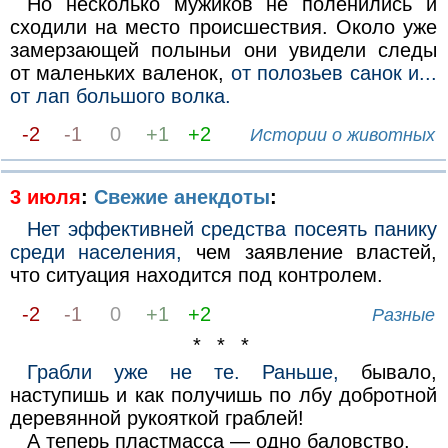
Но несколько мужиков не поленились и
сходили на место происшествия. Около уже
замерзающей полыньи они увидели следы
от маленьких валенок,
от полозьев санок и...
от лап большого волка.
-2
-1
0
+1
+2
Истории о животных
3 июля
:
Свежие анекдоты
:
Нет эффективней средства посеять панику
среди населения,
чем заявление властей,
что ситуация находится под контролем.
-2
-1
0
+1
+2
Разные
* * *
Грабли уже не те. Раньше,
бывало,
наступишь и как получишь по лбу добротной
деревянной рукояткой граблей!
А теперь пластмасса — одно баловство.