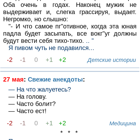
Оба очень в годах. Наконец мужик не
выдерживает и, слегка грассируя, выдает.
Негромко, но слышно:
"- И что самое пг"отивное, когда эта юная
падла будет засыпать, все вокг"уг должны
будут вести себя тихо-тихо.
.. "
Я пивом чуть не подавился...
-2
-1
0
+1
+2
Детские истории
27 мая
:
Свежие анекдоты
:
— На что жалуетесь?
— На голову.
— Часто болит?
— Часто ест!
-2
-1
0
+1
+2
Медицина
* * *