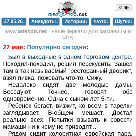
🌞 /🌒
27.05.26↓
Анекдоты↓
Истории↓
Фото↓
Шутки↓
www.
anekdo.net
- наше зеркало для заграницы и
VPN
27 мая
:
Популярно сегодня
:
Был в выходные в одном торговом центре.
Походил-походил, решил перекусить. Зашел
там в так называемый "ресторанный дворик",
взял пивка, пожевать что-то. Сижу.
Недалеко сидят две молодые дамы.
Беседуют. Точнее, говорят обе
одновременно. Одна с сыном лет 5-ти.
Ребенок бегает, визжит, ко всем в тарелки
заглядывает. В-общем мешает. Достал
реально всех. Попытки взывать к совести
мамаши ни к чему не приводят...
Рядом сидит колоритная еврейская пара.